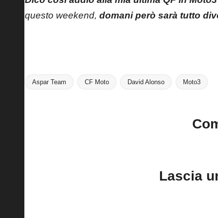
questo weekend,
domani però sarà tutto div
Aspar Team
CF Moto
David Alonso
Moto3
Tags:
Co
No comments yet. Why do
Lascia 
Il tuo indirizzo email non sarà pubblica