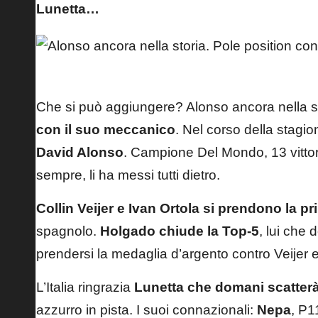
Lunetta…
David Alonso – Aspar Team
Che si può aggiungere? Alonso ancora nella s
con il suo meccanico
. Nel corso della stagi
David Alonso
. Campione Del Mondo, 13 vittor
sempre, li ha messi tutti dietro.
Collin Veijer e Ivan Ortola si prendono la pri
spagnolo.
Holgado chiude la Top-5
, lui che 
prendersi la medaglia d’argento contro Veijer 
L’Italia ringrazia
Lunetta che domani scatterà 
azzurro in pista. I suoi connazionali:
Nepa
, P1