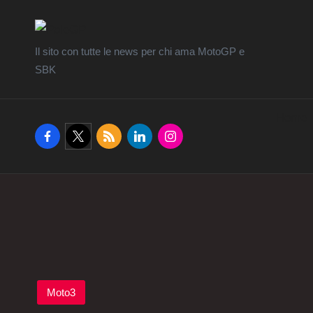
Il sito con tutte le news per chi ama MotoGP e
SBK
Home
facebook.com
twitter.com
rss.com
linkedin.com
instagram.com
Posted
Moto3
in