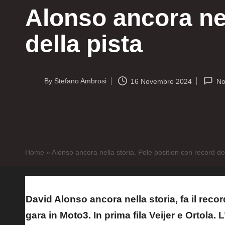
Alonso ancora nel
della pista
By
Stefano Ambrosi
16 Novembre 2024
No
Posted
by
Home
»
Alonso ancora nella storia. Pole position con record del
David Alonso ancora nella storia, fa il recor
gara in Moto3. In prima fila Veijer e Ortola. 