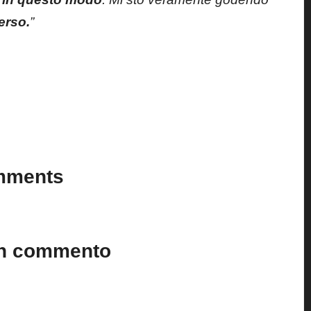
erso.
”
Last updated on 16 Novembre 2024
mments
n’t you start the discussion?
un commento
to.
I campi obbligatori sono contrassegnati
*