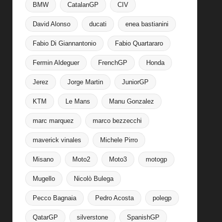
BMW
CatalanGP
CIV
David Alonso
ducati
enea bastianini
Fabio Di Giannantonio
Fabio Quartararo
Fermin Aldeguer
FrenchGP
Honda
Jerez
Jorge Martin
JuniorGP
KTM
Le Mans
Manu Gonzalez
marc marquez
marco bezzecchi
maverick vinales
Michele Pirro
Misano
Moto2
Moto3
motogp
Mugello
Nicolò Bulega
Pecco Bagnaia
Pedro Acosta
polegp
QatarGP
silverstone
SpanishGP