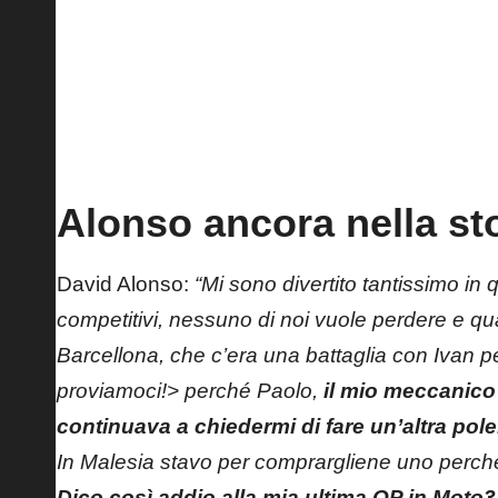
Luca Lunetta – Team SIC58 Squadra Corse
Alonso ancora nella sto
David Alonso:
“Mi sono divertito tantissimo in 
competitivi, nessuno di noi vuole perdere e qua
Barcellona, che c’era una battaglia con Ivan pe
proviamoci!> perché Paolo,
il mio meccanico
continuava a chiedermi di fare un’altra pole
In Malesia stavo per comprargliene uno perché 
Dico così addio alla mia ultima QP in Moto