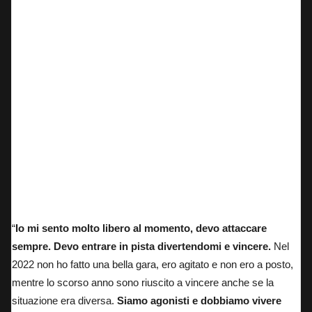
Pecco Bagnaia, 2° nel mondiale con 10 vittorie stagionali all’attivo.
“
Io mi sento molto libero al momento, devo attaccare
sempre.
Devo entrare in pista divertendomi e vincere.
Nel
2022 non ho fatto una bella gara, ero agitato e non ero a posto,
mentre lo scorso anno sono riuscito a vincere anche se la
situazione era diversa.
Siamo agonisti e dobbiamo vivere