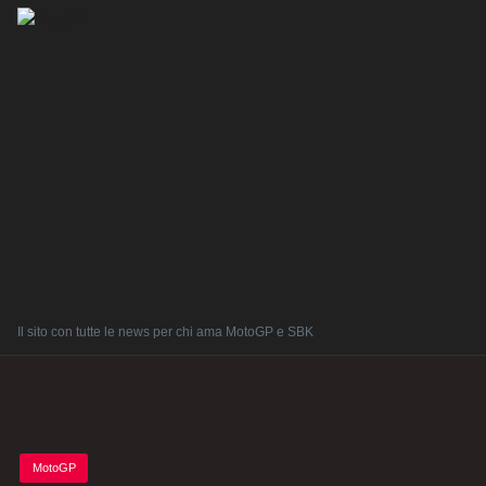
Il sito con tutte le news per chi ama MotoGP e SBK
Posted
MotoGP
in