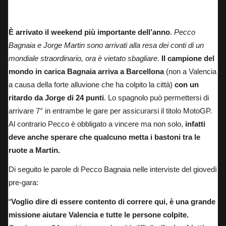
Jorge Martin e Pecco Bagnaia, in lotta per il titolo MotoGP 2024.
È arrivato il weekend più importante dell’anno
.
Pecco
Bagnaia e Jorge Martin sono arrivati alla resa dei conti di un
mondiale straordinario, ora è vietato sbagliare
.
Il campione del
mondo in carica Bagnaia arriva a Barcellona
(non a Valencia
a causa della forte alluvione che ha colpito la città)
con un
ritardo da Jorge di 24 punti
. Lo spagnolo può permettersi di
arrivare 7° in entrambe le gare per assicurarsi il titolo MotoGP.
Al contrario Pecco è obbligato a vincere ma non solo,
infatti
deve anche sperare che qualcuno metta i bastoni tra le
ruote a Martin.
Di seguito le parole di Pecco Bagnaia nelle interviste del giovedì
pre-gara:
“
Voglio dire di essere contento di correre qui, è una grande
missione aiutare Valencia e tutte le persone colpite.