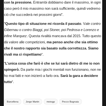
con la pressione.
Entrambi dobbiamo dare il massimo, in ogni
caso però il mio massimo non sarà sufficiente, quindi vedremo
ciò che succederà nei prossimi giorni”.
“
Questo tipo di situazione mi ricorda il passato
. V
ale contro
Gibernau o contro Biaggi, poi Stoner, poi Pedrosa e Lorenzo e
infine Marquez
. Questa rivalità mancava dal 2015. Tutto questo
dà valore alle competizioni,
ma penso anche che sia ottimo
che il nostro rapporto sia basato sulla correttezza. Siamo
rivali ma ci rispettiamo
“.
“
L’unica cosa che farò è che se lui sarà dietro di me io non
spingerò.
Da parte mia i giochi mentali non funzionano, non ne
ho mai fatti e non inizierò a farlo ora.
Sarà la gara a decidere
tutto
“.
Tags:
Barcellona
Jorge Martin
motogp
Pecco Bagnaia