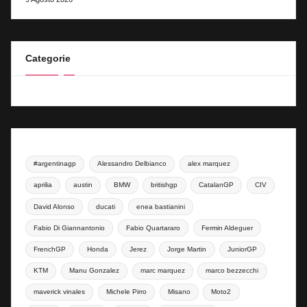
Categorie
#argentinagp
Alessandro Delbianco
alex marquez
aprilia
austin
BMW
britishgp
CatalanGP
CIV
David Alonso
ducati
enea bastianini
Fabio Di Giannantonio
Fabio Quartararo
Fermin Aldeguer
FrenchGP
Honda
Jerez
Jorge Martin
JuniorGP
KTM
Manu Gonzalez
marc marquez
marco bezzecchi
maverick vinales
Michele Pirro
Misano
Moto2