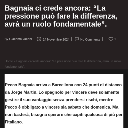
Bagnaia ci crede ancora: “La
pressione può fare la differenza,
avrà un ruolo fondamentale”.
By
Giacomo Vacchi
1
14 Novembre 2024
No Comments
Posted
by
Home
»
Bagnaia ci crede ancora: “La pressione può fare la differenza, avrà un ruolo
fondamentale”.
Pecco Bagnaia arriva a Barcellona con 24 punti di distacco
da Jorge Martin. Lo spagnolo per vincere deve solamente
gestire il suo vantaggio senza prendersi rischi, mentre
Pecco è obbligato a vincere sia sabato che domenica. Ma
non basterà, bisogna sperare che capiti qualcosa di più per
l’italiano.