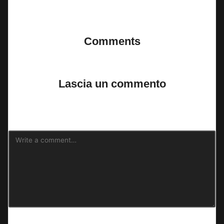
Last updated on 14 Novembre 2024
Comments
No comments yet. Why don’t you start the discussion?
Lascia un commento
Il tuo indirizzo email non sarà pubblicato.
I campi obbligatori sono
contrassegnati
*