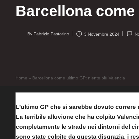
Barcellona come 
By
Fabrizio Pastorino
3 Novembre 2024
N
Posted
by
Home
»
Barcellona come ultimo GP: niente più Valencia
L’ultimo GP che si sarebbe dovuto correre 
La terribile alluvione che ha colpito Valenc
completamente le strade nei dintorni del circ
sono state colpite da questa disgrazia, i re