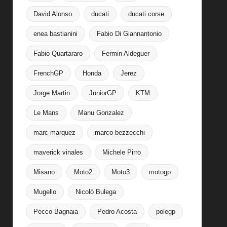
David Alonso
ducati
ducati corse
enea bastianini
Fabio Di Giannantonio
Fabio Quartararo
Fermin Aldeguer
FrenchGP
Honda
Jerez
Jorge Martin
JuniorGP
KTM
Le Mans
Manu Gonzalez
marc marquez
marco bezzecchi
maverick vinales
Michele Pirro
Misano
Moto2
Moto3
motogp
Mugello
Nicolò Bulega
Pecco Bagnaia
Pedro Acosta
polegp