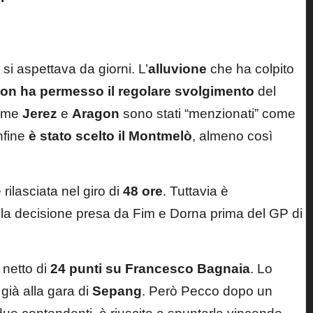
 si aspettava da giorni. L’
alluvione
che ha colpito
on ha permesso il regolare svolgimento
del
come
Jerez
e
Aragon
sono stati “menzionati” come
Infine
è stato scelto il Montmelò
, almeno così
rilasciata nel giro di
48 ore
. Tuttavia è
 la decisione presa da Fim e Dorna prima del GP di
 netto di
24 punti su Francesco Bagnaia
. Lo
 già alla gara di
Sepang
. Però Pecco dopo un