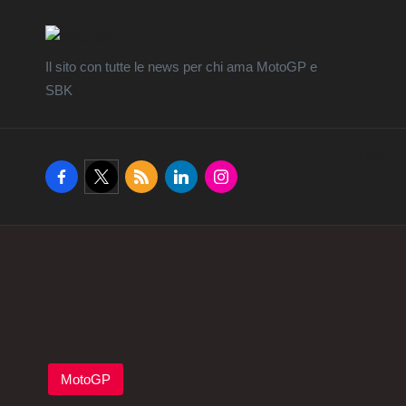
Il sito con tutte le news per chi ama MotoGP e
SBK
Home
facebook.com
twitter.com
rss.com
linkedin.com
instagram.com
Posted
MotoGP
in