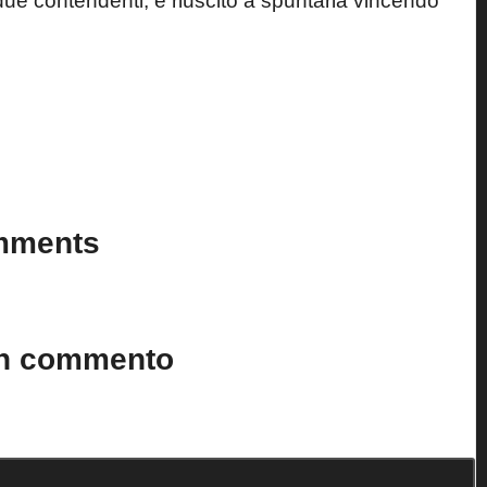
i due contendenti
, è riuscito a spuntarla vincendo
Last updated on 4 Novembre 2024
mments
n’t you start the discussion?
un commento
to.
I campi obbligatori sono contrassegnati
*