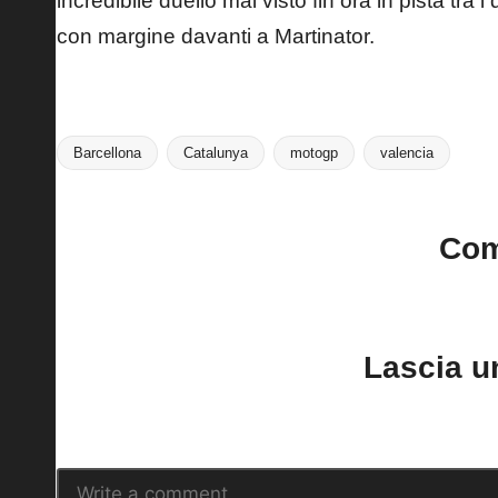
incredibile duello mai visto fin ora in pista tra 
con margine davanti a Martinator.
Barcellona
Catalunya
motogp
valencia
Tags:
Co
No comments yet. Why do
Lascia 
Il tuo indirizzo email non sarà pubblica