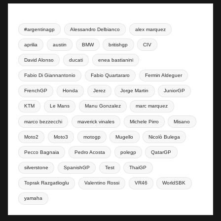
#argentinagp
Alessandro Delbianco
alex marquez
aprilia
austin
BMW
britishgp
CIV
David Alonso
ducati
enea bastianini
Fabio Di Giannantonio
Fabio Quartararo
Fermin Aldeguer
FrenchGP
Honda
Jerez
Jorge Martin
JuniorGP
KTM
Le Mans
Manu Gonzalez
marc marquez
marco bezzecchi
maverick vinales
Michele Pirro
Misano
Moto2
Moto3
motogp
Mugello
Nicolò Bulega
Pecco Bagnaia
Pedro Acosta
polegp
QatarGP
silverstone
SpanishGP
Test
ThaiGP
Toprak Razgatlioglu
Valentino Rossi
VR46
WorldSBK
yamaha