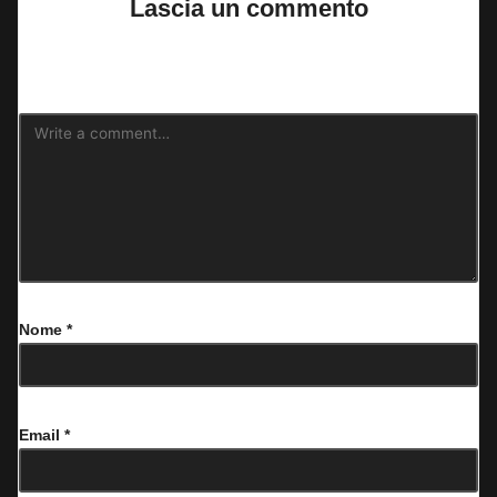
Lascia un commento
Il tuo indirizzo email non sarà pubblicato.
I campi obbligatori sono
contrassegnati
*
Nome
*
Email
*