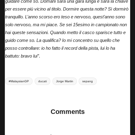
guidare come so. Domani sarà una gara lunga e sarà la chiave
per essere più vicino al titolo. Dormire questa notte? Sì dormirò
tranquillo. L’anno scorso ero teso e nervoso, quest’anno sono
solo nervoso, ma mi piace. Se sei 15esimo in campionato non
hai queste sensazioni. Quando metto il casco sparisce tutto e
guido come so. La qualifica? Io mi concentro su quello che
posso controllare: io ho fatto il record della pista, lui lo ha
battuto: bravo lui”
.
Tags:
#MalaysianGP
ducati
Jorge Martin
sepang
Last updated on 2 Novembre 2024
Comments
No comments yet. Why don’t you start the discussion?