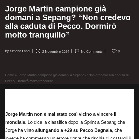
Jorge Martin campione già
domani a Sepang? “Non credevo
alla caduta di Pecco. Dormirò
molto tranquillo”
By
Simone Landi
0
2 Novembre 2024
No Comments
Posted
by
Home
»
Jorge Martin campione già domani a Sepang? “Non credevo alla caduta di
Pecco. Dormirò molto tranquillo”
Jorge Martin festeggia la vittoria nella Sprint di Sepang
Jorge Martin non è mai stato così vicino a vincere il
mondiale
. Lo dice la classifica dopo la Sprint a Sepang che
Jorge ha vinto
allungando a +29 su Pecco Bagnaia
, che
invece ha commesso un errore grave
che rischia di costargli il