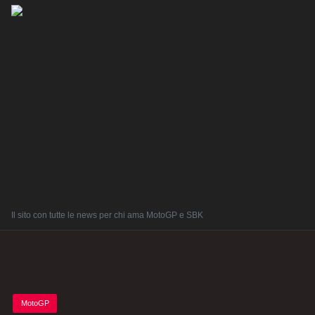
Il sito con tutte le news per chi ama MotoGP e SBK
Posted
MotoGP
in