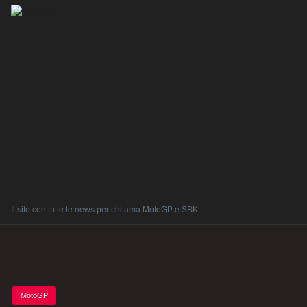
Il sito con tutte le news per chi ama MotoGP e SBK
Posted
MotoGP
in