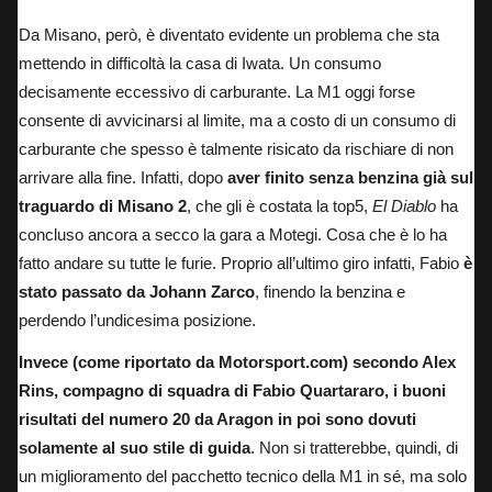
Da Misano, però, è diventato evidente un problema che sta
mettendo in difficoltà la casa di Iwata. Un consumo
decisamente eccessivo di carburante. La M1 oggi forse
consente di avvicinarsi al limite, ma a costo di un consumo di
carburante che spesso è talmente risicato da rischiare di non
arrivare alla fine. Infatti, dopo
aver finito senza benzina già sul
traguardo di Misano 2
, che gli è costata la top5,
El Diablo
ha
concluso ancora a secco la gara a Motegi. Cosa che è lo ha
fatto andare su tutte le furie. Proprio all’ultimo giro infatti, Fabio
è
stato passato da Johann Zarco
, finendo la benzina e
perdendo l’undicesima posizione.
Invece (
come riportato da Motorsport.com
) secondo Alex
Rins, compagno di squadra di Fabio Quartararo, i buoni
risultati del numero 20 da Aragon in poi sono dovuti
solamente al suo stile di guida
. Non si tratterebbe, quindi, di
un miglioramento del pacchetto tecnico della M1 in sé, ma solo