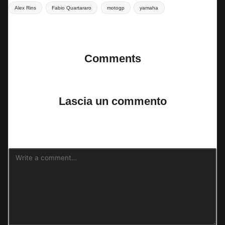
Tags:
Alex Rins
Fabio Quartararo
motogp
yamaha
Last updated on 10 Ottobre 2024
Comments
No comments yet. Why don’t you start the discussion?
Lascia un commento
Il tuo indirizzo email non sarà pubblicato.
I campi obbligatori sono
contrassegnati
*