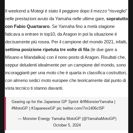
Il weekend a Motegi è stato il peggiore
dopo il mezzo “risveglio”
nelle prestazioni avuto da Yamaha nelle ultime gare,
sopratutto
con Fabio Quartararo
. Se Yamaha fino a metà stagione
faticava a entrare in top10, da Aragon in poi la situazione è
decisamente più rosea. Per il campione del mondo 2021, infatti,
settima posizione ripetuta tre volte di fila
(le due gare a
Misano e Mandalika) con il nono posto di Aragon. Risultati che,
seppur deludenti idealmente per un campione del mondo, sono
incoraggianti per una moto che è quarta in classifica costruttori,
con almeno sedici moto europee che teoricamente dal punto di
vista tecnico ti stanno davanti.
Gearing up for the Japanese GP Sprint ⚙️
#MonsterYamaha
|
#MotoGP
|
#JapaneseGP
pic.twitter.com/7m1406cI5P
— Monster Energy Yamaha MotoGP (@YamahaMotoGP)
October 5, 2024