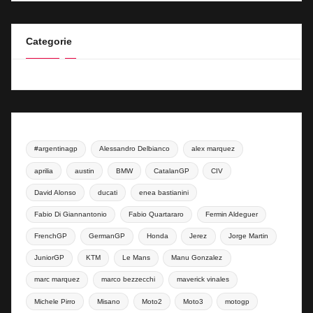
Categorie
#argentinagp
Alessandro Delbianco
alex marquez
aprilia
austin
BMW
CatalanGP
CIV
David Alonso
ducati
enea bastianini
Fabio Di Giannantonio
Fabio Quartararo
Fermin Aldeguer
FrenchGP
GermanGP
Honda
Jerez
Jorge Martin
JuniorGP
KTM
Le Mans
Manu Gonzalez
marc marquez
marco bezzecchi
maverick vinales
Michele Pirro
Misano
Moto2
Moto3
motogp