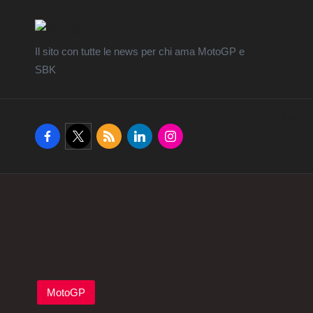
Il sito con tutte le news per chi ama MotoGP e
SBK
Home
facebook.com
twitter.com
rss.com
linkedin.com
instagram.com
Posted
MotoGP
in