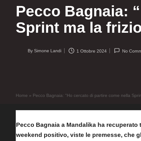
Pecco Bagnaia: “H
Sprint ma la frizi
By
Simone Landi
1 Ottobre 2024
No Comm
Posted
by
Home
»
Pecco Bagnaia: “Ho cercato di partire come nella Sprint
Pecco Bagnaia a Mandalika ha recuperato tre
weekend positivo, viste le premesse, che gl