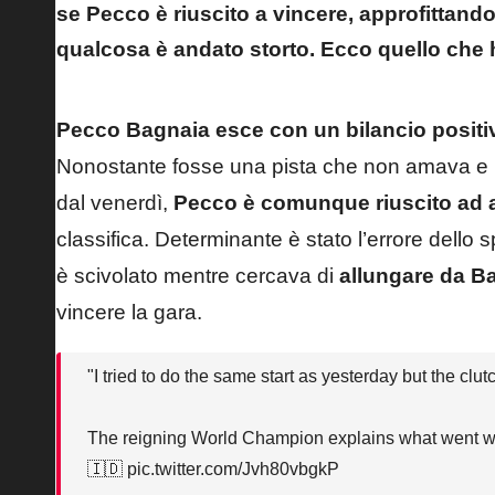
se Pecco è riuscito a vincere, approfittando d
qualcosa è andato storto. Ecco quello che ha
Pecco Bagnaia esce con un bilancio positi
Nonostante fosse una pista che non amava e il
dal venerdì,
Pecco è comunque riuscito ad ac
classifica. Determinante è stato
l’errore dello 
è scivolato mentre cercava di
allungare da B
vincere la gara.
"I tried to do the same start as yesterday but the clut
The reigning World Champion explains what went wr
🇮🇩
pic.twitter.com/Jvh80vbgkP