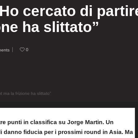
o cercato di partir
one ha slittato”
0
ents
 ma la frizione ha slittato”
 punti in classifica su Jorge Martin. Un
i danno fiducia per i prossimi round in Asia. Ma