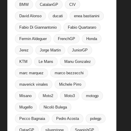
BMW
CatalanGP
CIV
David Alonso
ducati
enea bastianini
Fabio Di Giannantonio
Fabio Quartararo
Fermin Aldeguer
FrenchGP
Honda
Jerez
Jorge Martin
JuniorGP
KTM
Le Mans
Manu Gonzalez
marc marquez
marco bezzecchi
maverick vinales
Michele Pirro
Misano
Moto2
Moto3
motogp
Mugello
Nicolò Bulega
Pecco Bagnaia
Pedro Acosta
polegp
QatarGP
silverstone
SpanishGP