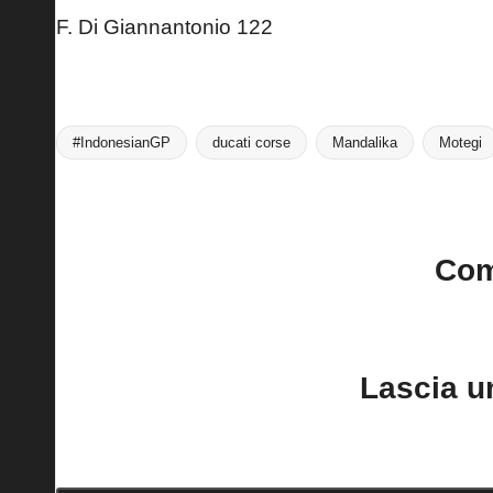
F. Di Giannantonio 122
#IndonesianGP
ducati corse
Mandalika
Motegi
Tags:
Last updated on 1 Ottobre 2024
Co
No comments yet. Why do
Lascia 
Il tuo indirizzo email non sarà pubblica