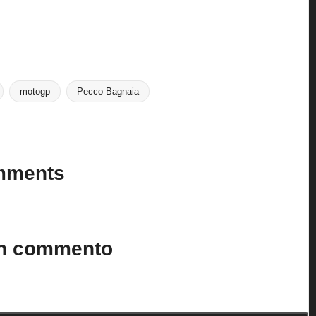
motogp
Pecco Bagnaia
mments
n’t you start the discussion?
un commento
to.
I campi obbligatori sono contrassegnati
*