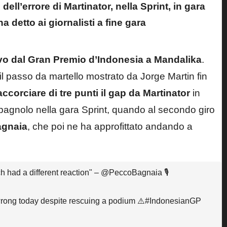
ell’errore di Martinator, nella Sprint, in gara
 detto ai giornalisti a fine gara
vo dal Gran Premio d’Indonesia a Mandalika
.
 passo da martello mostrato da Jorge Martin fin
corciare di tre punti il gap da Martinator
in
spagnolo nella gara Sprint
, quando al secondo giro
agnaia
, che poi ne ha approfittato andando a
ch had a different reaction" –
@PeccoBagnaia
🎙️
ong today despite rescuing a podium ⚠️
#IndonesianGP