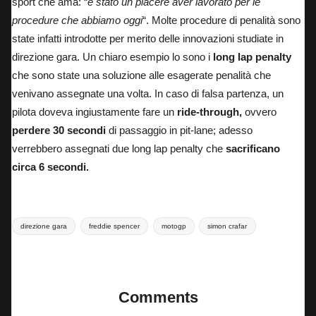
sport che ama: “
è stato un piacere aver lavorato per le
procedure che abbiamo oggi
“. Molte procedure di penalità sono
state infatti introdotte per merito delle innovazioni studiate in
direzione gara. Un chiaro esempio lo sono i
long lap penalty
che sono state una soluzione alle esagerate penalità che
venivano assegnate una volta. In caso di falsa partenza, un
pilota doveva ingiustamente fare un
ride-through,
ovvero
perdere 30 secondi
di passaggio in pit-lane; adesso
verrebbero assegnati due long lap penalty che
sacrificano
circa 6 secondi.
Tags:
direzione gara
freddie spencer
motogp
simon crafar
Last updated on 24 Luglio 2024
Comments