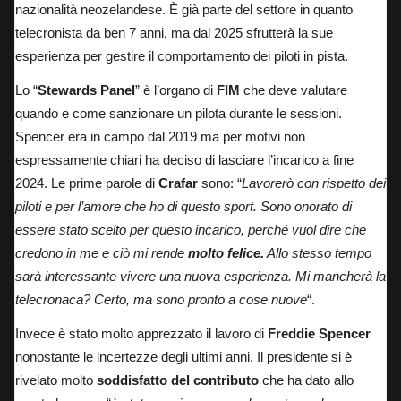
nazionalità neozelandese. È già parte del settore in quanto
telecronista da ben 7 anni, ma dal 2025 sfrutterà la sue
esperienza per gestire il comportamento dei piloti in pista.
Lo “
Stewards Panel
” è l’organo di
FIM
che deve valutare
quando e come sanzionare un pilota durante le sessioni.
Spencer era in campo dal 2019 ma per motivi non
espressamente chiari ha deciso di lasciare l’incarico a fine
2024. Le prime parole di
Crafar
sono: “
Lavorerò con rispetto dei
piloti e per l’amore che ho di questo sport. Sono onorato di
essere stato scelto per questo incarico, perché vuol dire che
credono in me e ciò mi rende
molto felice.
Allo stesso tempo
sarà interessante vivere una nuova esperienza. Mi mancherà la
telecronaca? Certo, ma sono pronto a cose nuove
“.
Invece è stato molto apprezzato il lavoro di
Freddie Spencer
nonostante le incertezze degli ultimi anni. Il presidente si è
rivelato molto
soddisfatto del contributo
che ha dato allo