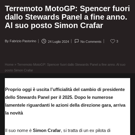
Terremoto MotoGP: Spencer fuori
dallo Stewards Panel a fine anno.
Al suo posto Simon Crafar
By
Fabrizio Pastorino
3
24 Luglio 2024
No Comments
Posted
by
Home
»
Terremoto MotoGP: Spencer fuori dallo Stewards Panel a fine anno. Al suo
posto Simon Crafar
Proprio oggi è uscita l’ufficialità del cambio di presidente
dello Stewards Panel per il 2025. Dopo le numerose
lamentele riguardanti le azioni della direzione gara, arriva
la novità
Il suo nome è
Simon Crafar
, si tratta di un ex pilota di