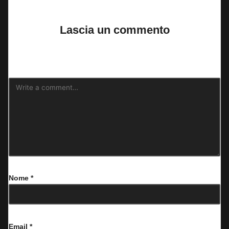
No comments yet. Why don’t you start the discussion?
Lascia un commento
Il tuo indirizzo email non sarà pubblicato.
I campi obbligatori sono
contrassegnati
*
Nome
*
Email
*