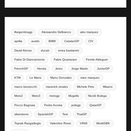
#argentinagp
Alessandro Delbianco
alex marquez
aprilia
austin
BMW
CatalanGP
CIV
David Alonso
ducati
enea bastianini
Fabio Di Giannantonio
Fabio Quartararo
Fermin Aldeguer
FrenchGP
Honda
Jerez
Jorge Martin
JuniorGP
KTM
Le Mans
Manu Gonzalez
marc marquez
marco bezzecchi
maverick vinales
Michele Pirro
Misano
Moto2
Moto3
motogp
Mugello
Nicolò Bulega
Pecco Bagnaia
Pedro Acosta
polegp
QatarGP
silverstone
SpanishGP
Test
ThaiGP
Toprak Razgatlioglu
Valentino Rossi
VR46
WorldSBK