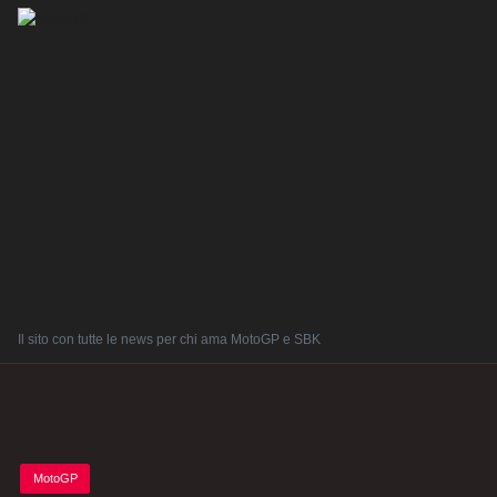
Il sito con tutte le news per chi ama MotoGP e SBK
Posted
MotoGP
in