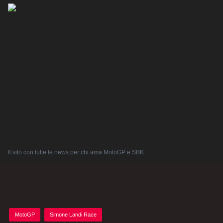
Il sito con tutte le news per chi ama MotoGP e SBK
Posted
MotoGP
Simone Landi Race
in