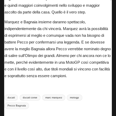
e quindi maggiori coinvolgimenti nello sviluppo e maggior
ascolto da parte della casa. Quello è il vero step.
Marquez e Bagnaia insieme
daranno spettacolo,
indipendentemente da chi vincerà. Marquez avrà la possibilità
di esprimersi al meglio e comunque vada non ha bisogno di
battere Pecco per confermarsi una leggenda. E se dovesse
avere la meglio Bagnaia allora Pecco verrebbe nominato degno
di salire sull’Olimpo dei grandi. Almeno per chi ancora non ce lo
mette, perché evidentemente in una MotoGP così competitiva
e con il livello così alto, due titoli mondiali si vincono con facilità
e soprattutto senza essere campioni.
Tags:
ducati
ducati corse
marc marquez
motogp
Pecco Bagnaia
Last updated on 6 Giugno 2024