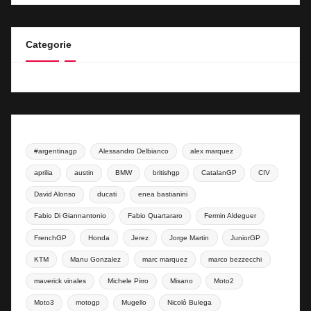
Categorie
#argentinagp
Alessandro Delbianco
alex marquez
aprilia
austin
BMW
britishgp
CatalanGP
CIV
David Alonso
ducati
enea bastianini
Fabio Di Giannantonio
Fabio Quartararo
Fermin Aldeguer
FrenchGP
Honda
Jerez
Jorge Martin
JuniorGP
KTM
Manu Gonzalez
marc marquez
marco bezzecchi
maverick vinales
Michele Pirro
Misano
Moto2
Moto3
motogp
Mugello
Nicolò Bulega