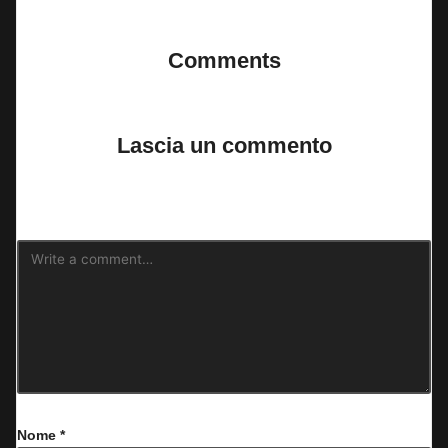
Comments
No comments yet. Why don’t you start the discussion?
Lascia un commento
Il tuo indirizzo email non sarà pubblicato.
I campi obbligatori sono
contrassegnati
*
Nome
*