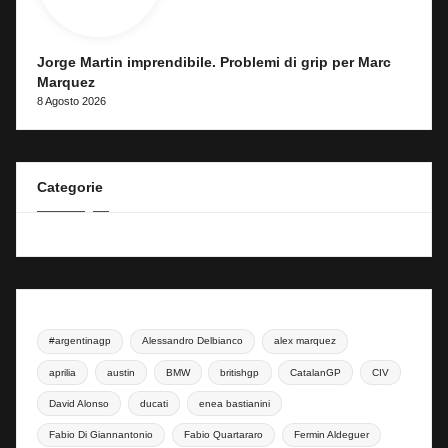
Jorge Martin imprendibile. Problemi di grip per Marc
Marquez
8 Agosto 2026
Categorie
#argentinagp
Alessandro Delbianco
alex marquez
aprilia
austin
BMW
britishgp
CatalanGP
CIV
David Alonso
ducati
enea bastianini
Fabio Di Giannantonio
Fabio Quartararo
Fermin Aldeguer