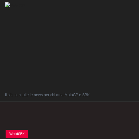
Il sito con tutte le news per chi ama MotoGP e SBK
Posted
WorldSBK
in