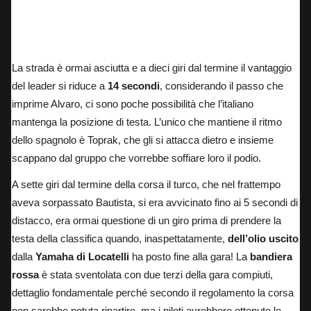
Bautista, Assen
La strada è ormai asciutta e a dieci giri dal termine il vantaggio
del leader si riduce a
14 secondi
, considerando il passo che
imprime Alvaro, ci sono poche possibilità che l’italiano
mantenga la posizione di testa. L’unico che mantiene il ritmo
dello spagnolo è Toprak, che gli si attacca dietro e insieme
scappano dal gruppo che vorrebbe soffiare loro il podio.
A sette giri dal termine della corsa il turco, che nel frattempo
aveva sorpassato Bautista, si era avvicinato fino ai 5 secondi di
distacco, era ormai questione di un giro prima di prendere la
testa della classifica quando, inaspettatamente,
dell’olio uscito
dalla
Yamaha di Locatelli
ha posto fine alla gara! La
bandiera
rossa
è stata sventolata con due terzi della gara compiuti,
dettaglio fondamentale perché secondo il regolamento la corsa
non sarebbe potuta ripartire, ma i piloti avrebbero ottenuto le