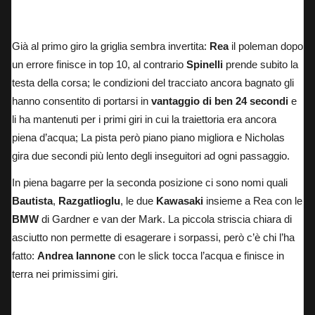
Risultati Assen Gara 1 SBK
Già al primo giro la griglia sembra invertita:
Rea
il poleman dopo
un errore finisce in top 10, al contrario
Spinelli
prende subito la
testa della corsa; le condizioni del tracciato ancora bagnato gli
hanno consentito di portarsi in
vantaggio di ben 24 secondi
e
li ha mantenuti per i primi giri in cui la traiettoria era ancora
piena d’acqua; La pista però piano piano migliora e Nicholas
gira due secondi più lento degli inseguitori ad ogni passaggio.
In piena bagarre per la seconda posizione ci sono nomi quali
Bautista
,
Razgatlioglu
, le due
Kawasaki
insieme a Rea con le
BMW
di Gardner e van der Mark. La piccola striscia chiara di
asciutto non permette di esagerare i sorpassi, però c’è chi l’ha
fatto:
Andrea Iannone
con le slick tocca l’acqua e finisce in
terra nei primissimi giri.