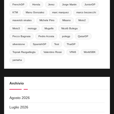
FrenchGP
Honda
Jerez
Jorge Martin
JuniorGP
KTM
Manu Gonzalez
marc marquez
marco bezzecchi
maverick vinales
Michele Pirro
Misano
Moto2
Moto3
motogp
Mugello
Nicolò Bulega
Pecco Bagnaia
Pedro Acosta
polegp
QatarGP
silverstone
SpanishGP
Test
ThaiGP
Toprak Razgatlioglu
Valentino Rossi
VR46
WorldSBK
yamaha
Archivio
Agosto 2026
Luglio 2026