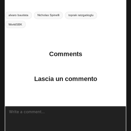
Tags:
alvaro bautista
Nicholas Spinelli
toprak ratzgatioglu
WorldSBK
Last updated on 20 Aprile 2024
Comments
No comments yet. Why don’t you start the discussion?
Lascia un commento
Il tuo indirizzo email non sarà pubblicato.
I campi obbligatori sono
contrassegnati
*