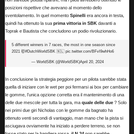
posizioni rispettive che avevano al momento dello
sventolamento. In quel momento
Spinelli
era ancora in testa,
quindi ha ottenuto la sua
prima vittoria in SBK
davanti a
Toprak e Bautista che concludono un podio rivoluzionario.
5 different winners in 7 races, the most in one season since
2021 🤯
#DutchWorldSBK
🇳🇱
pic.twitter.com/BFvI9whHo6
— WorldSBK (@WorldSBK)
April 20, 2024
In conclusione la strategia peggiore per un pilota sarebbe stata
quella di iniziare con le wet per poi fermarsi ai box per cambiare
le gomme, l’unica opzione corretta era il mantenimento di una
delle due mescole per tutta la gara, ma
quale delle due
? Solo
nei primi due giri Nicholas con le gomme da bagnato ha
ottenuto venti secondi di vantaggio, man mano che la pista si
asciugava ovviamente ha iniziato a perdere terreno, se non
fosse stato per la bandiera rossa,
il N.24
non sarebbe