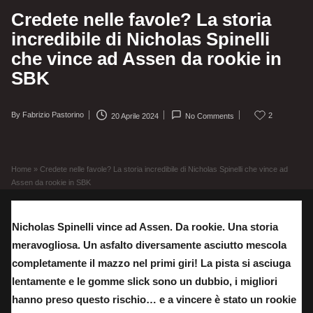
Credete nelle favole? La storia
incredibile di Nicholas Spinelli
che vince ad Assen da rookie in
SBK
By
Fabrizio Pastorino
2
20 Aprile 2024
No Comments
Posted
by
Home
»
Credete nelle favole? La storia incredibile di Nicholas Spinelli che vince ad
Assen da rookie in SBK
Nicholas Spinelli vince ad Assen. Da rookie. Una storia
meravogliosa. Un asfalto diversamente asciutto mescola
completamente il mazzo nel primi giri! La pista si asciuga
lentamente e le gomme slick sono un dubbio, i migliori
hanno preso questo rischio… e a vincere è stato un rookie