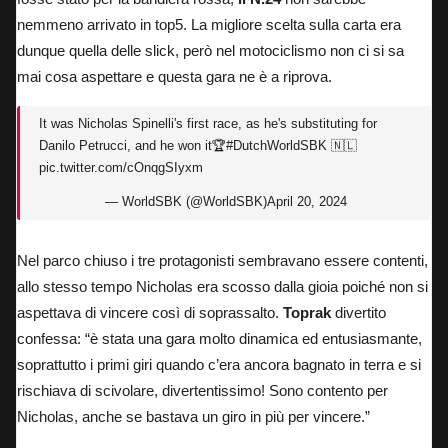
nemmeno arrivato in top5. La migliore scelta sulla carta era
dunque quella delle slick, però nel motociclismo non ci si sa
mai cosa aspettare e questa gara ne è a riprova.
It was Nicholas Spinelli's first race, as he's substituting for
Danilo Petrucci, and he won it🏆
#DutchWorldSBK
🇳🇱
pic.twitter.com/cOnqgSIyxm
— WorldSBK (@WorldSBK)
April 20, 2024
Nel parco chiuso i tre protagonisti sembravano essere contenti,
allo stesso tempo Nicholas era scosso dalla gioia poiché non si
aspettava di vincere così di soprassalto.
Toprak
divertito
confessa: “è stata una gara molto dinamica ed entusiasmante,
soprattutto i primi giri quando c’era ancora bagnato in terra e si
rischiava di scivolare, divertentissimo! Sono contento per
Nicholas, anche se bastava un giro in più per vincere.”