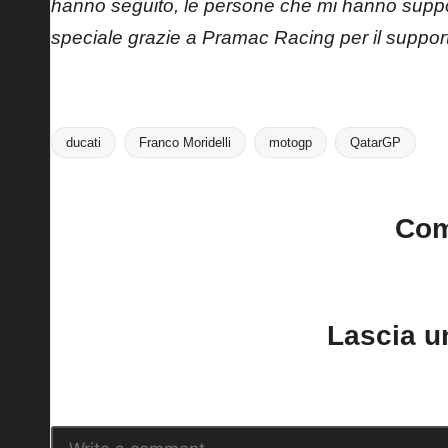
hanno seguito, le persone che mi hanno suppo
speciale grazie a Pramac Racing per il suppor
ducati
Franco Moridelli
motogp
QatarGP
Tags:
Co
No comments yet. Why do
Lascia 
Il tuo indirizzo email non sarà pubblica