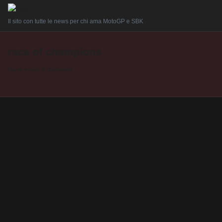
Il sito con tutte le news per chi ama MotoGP e SBK
race of champions
Home
»
race of champions