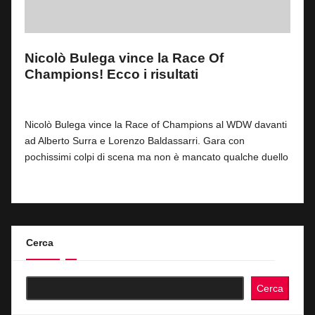
Nicolò Bulega vince la Race Of
Champions! Ecco i risultati
By
Fabrizio Pastorino
0
5 Luglio 2026
Posted
by
Nicolò Bulega vince la Race of Champions al WDW davanti
ad Alberto Surra e Lorenzo Baldassarri. Gara con
pochissimi colpi di scena ma non è mancato qualche duello
Read More
Cerca
Cerca