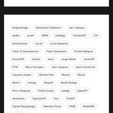
#argentinagp
Alessandro Delbianco
alex marquez
aprilia
austin
BMW
britishgp
CatalanGP
CIV
David Alonso
ducati
enea bastianini
Fabio Di Giannantonio
Fabio Quartararo
Fermin Aldeguer
FrenchGP
Honda
Jerez
Jorge Martin
JuniorGP
KTM
Manu Gonzalez
marc marquez
marco bezzecchi
maverick vinales
Michele Pirro
Misano
Moto2
Moto3
motogp
Mugello
Nicolò Bulega
Pecco Bagnaia
Pedro Acosta
polegp
QatarGP
silverstone
SpanishGP
Test
ThaiGP
Toprak Razgatlioglu
Valentino Rossi
VR46
WorldSBK