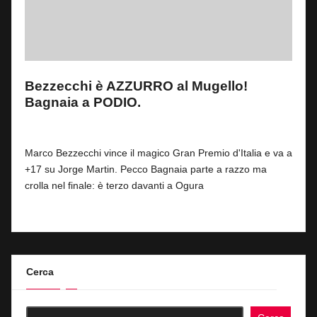
Bezzecchi è AZZURRO al Mugello!
Bagnaia a PODIO.
By
Fabrizio Pastorino
0
31 Maggio 2026
Posted
by
Marco Bezzecchi vince il magico Gran Premio d'Italia e va a
+17 su Jorge Martin. Pecco Bagnaia parte a razzo ma
crolla nel finale: è terzo davanti a Ogura
Read More
Cerca