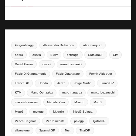
#argentinagp
Alessandro Delbianco
alex marquez
aprilia
austin
BMW
britishgp
CatalanGP
CIV
David Alonso
ducati
enea bastianini
Fabio Di Giannantonio
Fabio Quartararo
Fermin Aldeguer
FrenchGP
Honda
Jerez
Jorge Martin
JuniorGP
KTM
Manu Gonzalez
marc marquez
marco bezzecchi
maverick vinales
Michele Pirro
Misano
Moto2
Moto3
motogp
Mugello
Nicolò Bulega
Pecco Bagnaia
Pedro Acosta
polegp
QatarGP
silverstone
SpanishGP
Test
ThaiGP