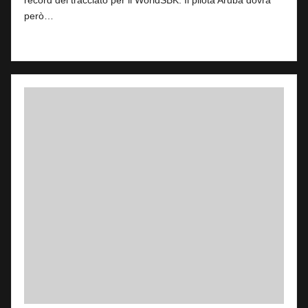
record del tracciato per il WorldSBK. Il pilota Aruba dovrà
però…
Read More