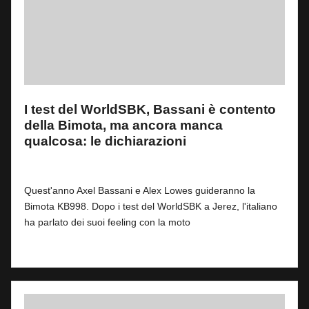
I test del WorldSBK, Bassani è contento
della Bimota, ma ancora manca
qualcosa: le dichiarazioni
By
Stefano Ambrosi
1
27 Gennaio 2025
Posted
by
Quest'anno Axel Bassani e Alex Lowes guideranno la
Bimota KB998. Dopo i test del WorldSBK a Jerez, l'italiano
ha parlato dei suoi feeling con la moto
Read More