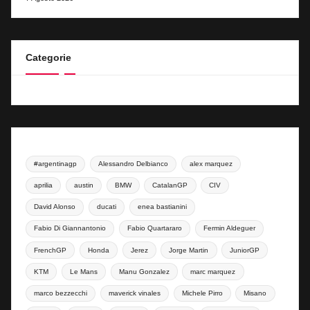
Categorie
#argentinagp
Alessandro Delbianco
alex marquez
aprilia
austin
BMW
CatalanGP
CIV
David Alonso
ducati
enea bastianini
Fabio Di Giannantonio
Fabio Quartararo
Fermin Aldeguer
FrenchGP
Honda
Jerez
Jorge Martin
JuniorGP
KTM
Le Mans
Manu Gonzalez
marc marquez
marco bezzecchi
maverick vinales
Michele Pirro
Misano