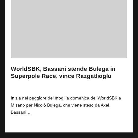
WorldSBK, Bassani stende Bulega in
Superpole Race, vince Razgatlioglu
By
Filippo Matteucci
0
15 Giugno 2025
Posted
by
Inizia nel peggiore dei modi la domenica del WorldSBK a
Misano per Nicolò Bulega, che viene steso da Axel
Bassani…
Read More