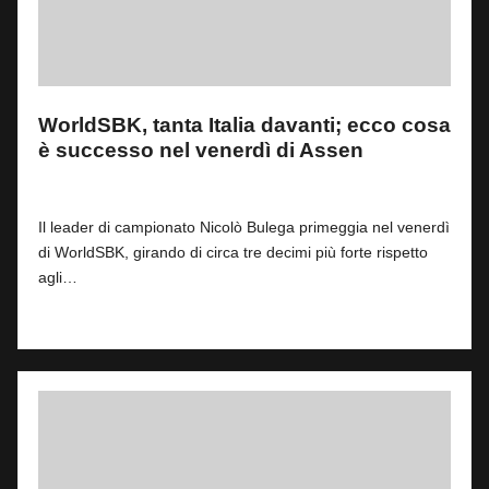
WorldSBK, tanta Italia davanti; ecco cosa
è successo nel venerdì di Assen
By
Filippo Matteucci
4
11 Aprile 2025
Posted
by
Il leader di campionato Nicolò Bulega primeggia nel venerdì
di WorldSBK, girando di circa tre decimi più forte rispetto
agli…
Read More