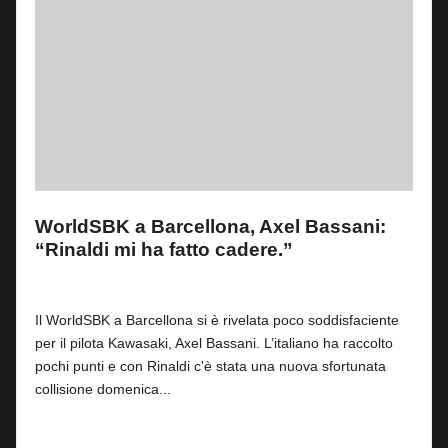
WorldSBK a Barcellona, Axel Bassani:
“Rinaldi mi ha fatto cadere.”
By
Stefano Ambrosi
0
28 Marzo 2024
Posted
by
Il WorldSBK a Barcellona si è rivelata poco soddisfaciente
per il pilota Kawasaki, Axel Bassani. L’italiano ha raccolto
pochi punti e con Rinaldi c'è stata una nuova sfortunata
collisione domenica...
Read More