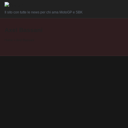
Il sito con tutte le news per chi ama MotoGP e SBK
Axel Bassani
Home
»
Axel Bassani