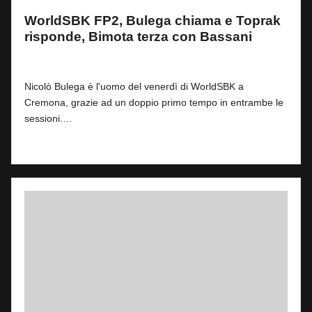
WorldSBK FP2, Bulega chiama e Toprak
risponde, Bimota terza con Bassani
By
Filippo Matteucci
3
2 Maggio 2025
Posted
by
Nicolò Bulega è l'uomo del venerdì di WorldSBK a
Cremona, grazie ad un doppio primo tempo in entrambe le
sessioni.…
Read More