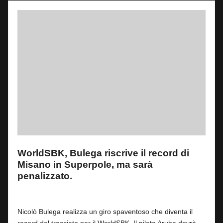
WorldSBK, Bulega riscrive il record di
Misano in Superpole, ma sarà
penalizzato.
By
Filippo Matteucci
1
14 Giugno 2025
Posted
by
Nicolò Bulega realizza un giro spaventoso che diventa il