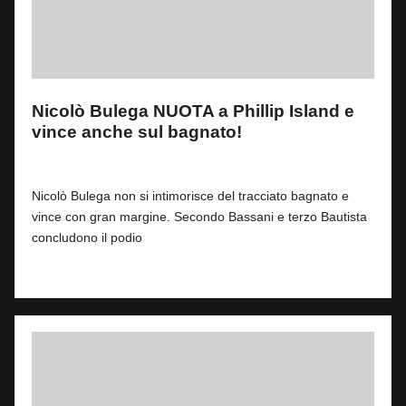
Nicolò Bulega NUOTA a Phillip Island e
vince anche sul bagnato!
By
Fabrizio Pastorino
0
22 Febbraio 2026
Posted
by
Nicolò Bulega non si intimorisce del tracciato bagnato e
vince con gran margine. Secondo Bassani e terzo Bautista
concludono il podio
Read More