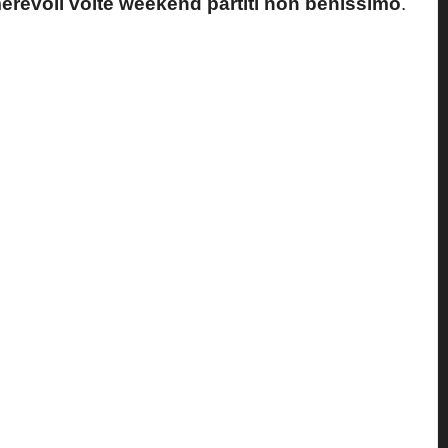
merevoli volte weekend partiti non benissimo
.