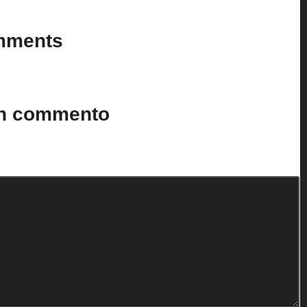
mments
n’t you start the discussion?
un commento
to.
I campi obbligatori sono contrassegnati
*