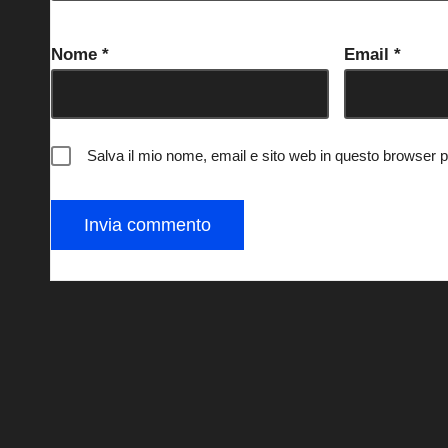
Nome
*
Email
*
Salva il mio nome, email e sito web in questo browser