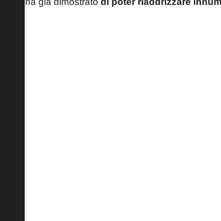
ha già dimostrato
di poter riaddrizzare innu