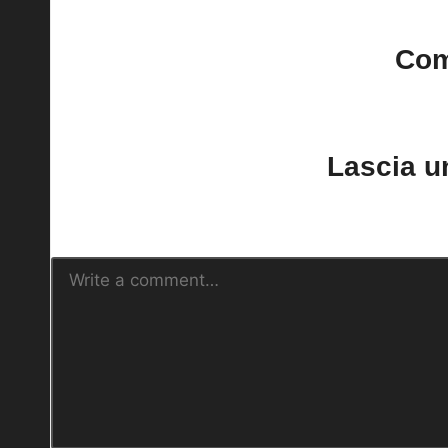
Co
No comments yet. Why do
Lascia 
Il tuo indirizzo email non sarà pubblica