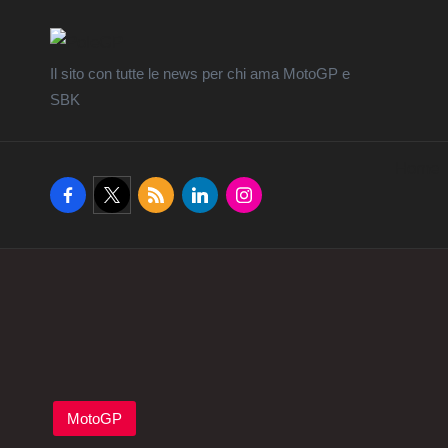
Il sito con tutte le news per chi ama MotoGP e
SBK
Home
facebook.com
twitter.com
rss.com
linkedin.com
instagram.com
Posted
MotoGP
in