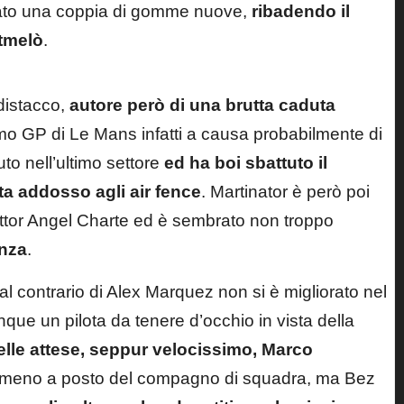
ntato una coppia di gomme nuove,
ribadendo il
ntmelò
.
 distacco,
autore però di una brutta caduta
ultimo GP di Le Mans infatti a causa probabilmente di
o nell’ultimo settore
ed ha boi sbattuto il
ta addosso agli air fence
. Martinator è però poi
ttor Angel Charte ed è sembrato non troppo
enza
.
 al contrario di Alex Marquez non si è migliorato nel
e un pilota da tenere d’occhio in vista della
elle attese, seppur velocissimo, Marco
to meno a posto del compagno di squadra, ma Bez