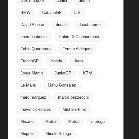
alex marquez
aprilia
austin
BMW
CatalanGP
CIV
David Alonso
ducati
ducati corse
enea bastianini
Fabio Di Giannantonio
Fabio Quartararo
Fermin Aldeguer
FrenchGP
Honda
Jerez
Jorge Martin
JuniorGP
KTM
Le Mans
Manu Gonzalez
marc marquez
marco bezzecchi
maverick vinales
Michele Pirro
Misano
Moto2
Moto3
motogp
Mugello
Nicolò Bulega