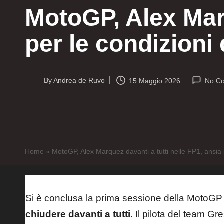
MotoGP, Alex Marq
per le condizioni 
By
Andrea de Ruvo
15 Maggio 2026
No C
Posted
by
Home
»
MotoGP, Alex Marquez davanti a tutti nelle FP1, ansia p
Si è conclusa la prima sessione della MotoGP
chiudere davanti a tutti
. Il pilota del team Gr