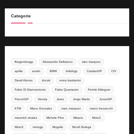
Categorie
#argentinagp
Alessandro Delbianco
alex marquez
aprilia
austin
BMW
britishgp
CatalanGP
CIV
David Alonso
ducati
enea bastianini
Fabio Di Giannantonio
Fabio Quartararo
Fermin Aldeguer
FrenchGP
Honda
Jerez
Jorge Martin
JuniorGP
KTM
Manu Gonzalez
marc marquez
marco bezzecchi
maverick vinales
Michele Pirro
Misano
Moto2
Moto3
motogp
Mugello
Nicolò Bulega