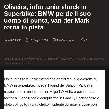
Oliveira, infortunio shock in
Superbike: BMW perde il suo
uomo di punta, van der Mark
torna in pista
By
Giulia Conti
1
8 Maggio 2026
No Comments
Posted
by
Home
»
Oliveira, infortunio shock in Superbike: BMW perde il suo uomo di punta, van
der Mark torna in pista
Doveva essere un weekend che confermava la crescita di
BMW in Superbike. Invece il round del Balaton Park si è
trasformato in un incubo per Miguel Oliveira e per la casa
tedesca. Dopo il podio conquistato in Gara 1, il portoghese è
stato coinvolto in un violento incidente durante la Superpole