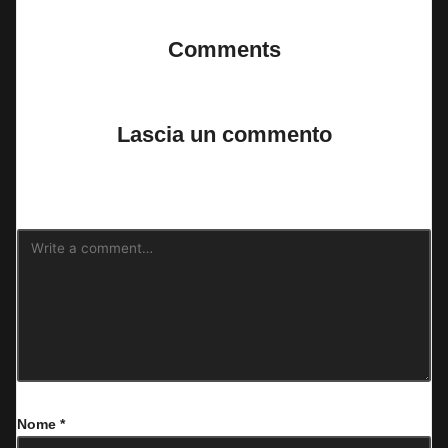
Comments
No comments yet. Why don’t you start the discussion?
Lascia un commento
Il tuo indirizzo email non sarà pubblicato.
I campi obbligatori sono
contrassegnati
*
Nome
*