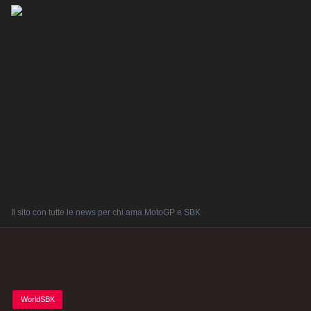
Il sito con tutte le news per chi ama MotoGP e SBK
Posted
WorldSBK
in