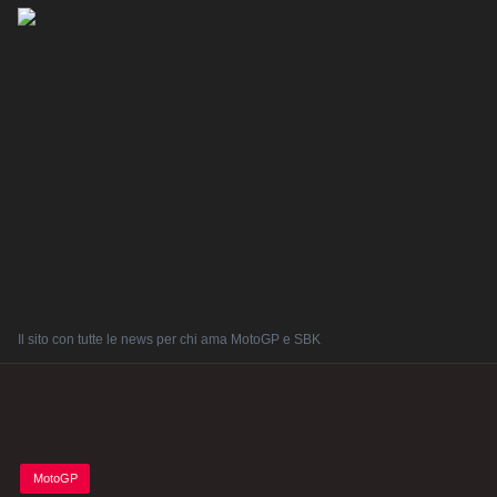
Il sito con tutte le news per chi ama MotoGP e SBK
Posted
MotoGP
in