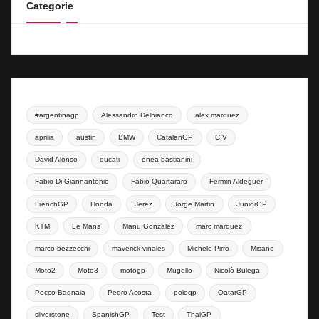
Categorie
#argentinagp
Alessandro Delbianco
alex marquez
aprilia
austin
BMW
CatalanGP
CIV
David Alonso
ducati
enea bastianini
Fabio Di Giannantonio
Fabio Quartararo
Fermin Aldeguer
FrenchGP
Honda
Jerez
Jorge Martin
JuniorGP
KTM
Le Mans
Manu Gonzalez
marc marquez
marco bezzecchi
maverick vinales
Michele Pirro
Misano
Moto2
Moto3
motogp
Mugello
Nicolò Bulega
Pecco Bagnaia
Pedro Acosta
polegp
QatarGP
silverstone
SpanishGP
Test
ThaiGP