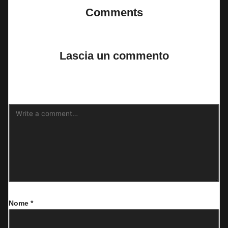
Comments
No comments yet. Why don’t you start the discussion?
Lascia un commento
Il tuo indirizzo email non sarà pubblicato.
I campi obbligatori sono
contrassegnati
*
Nome
*