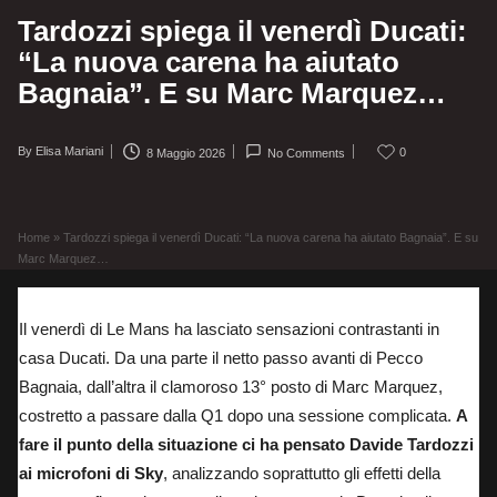
Tardozzi spiega il venerdì Ducati:
“La nuova carena ha aiutato
Bagnaia”. E su Marc Marquez…
By
Elisa Mariani
0
8 Maggio 2026
No Comments
Posted
by
Home
»
Tardozzi spiega il venerdì Ducati: “La nuova carena ha aiutato Bagnaia”. E su
Marc Marquez…
Il venerdì di Le Mans ha lasciato sensazioni contrastanti in
casa Ducati. Da una parte il netto passo avanti di Pecco
Bagnaia, dall’altra il clamoroso 13° posto di Marc Marquez,
costretto a passare dalla Q1 dopo una sessione complicata.
A
fare il punto della situazione ci ha pensato Davide Tardozzi
ai microfoni di Sky
, analizzando soprattutto gli effetti della