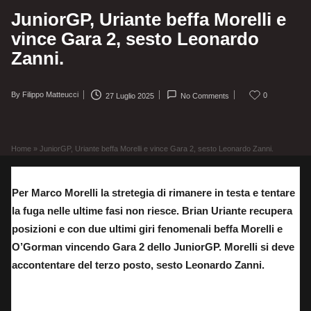
JuniorGP, Uriante beffa Morelli e
vince Gara 2, sesto Leonardo
Zanni.
By
Filippo Matteucci
0
27 Luglio 2025
No Comments
Posted
by
Home
»
JuniorGP, Uriante beffa Morelli e vince Gara 2, sesto Leonardo Zanni.
Per Marco Morelli la stretegia di rimanere in testa e tentare
la fuga nelle ultime fasi non riesce. Brian Uriante recupera
posizioni e con due ultimi giri fenomenali beffa Morelli e
O’Gorman vincendo Gara 2 dello JuniorGP. Morelli si deve
accontentare del terzo posto, sesto Leonardo Zanni.
Brian Uriarte vince gara 2 dello JuniorGP e allunga in classifica su Rico Salmela.