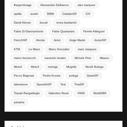
#argentinagp
Alessandro Delbianco
alex marquez
aprilia
austin
BMW
CatalanGP
CIV
David Alonso
ducati
enea bastianini
Fabio Di Giannantonio
Fabio Quartararo
Fermin Aldeguer
FrenchGP
Honda
Jerez
Jorge Martin
JuniorGP
KTM
Le Mans
Manu Gonzalez
marc marquez
marco bezzecchi
maverick vinales
Michele Pirro
Misano
Moto2
Moto3
motogp
Mugello
Nicolò Bulega
Pecco Bagnaia
Pedro Acosta
polegp
QatarGP
silverstone
SpanishGP
Test
ThaiGP
Toprak Razgatlioglu
Valentino Rossi
VR46
WorldSBK
yamaha