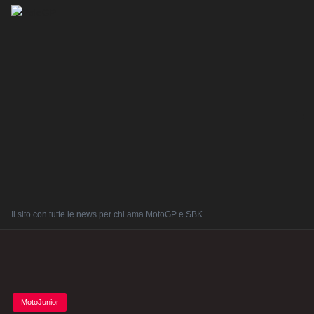
Il sito con tutte le news per chi ama MotoGP e SBK
Posted
MotoJunior
in