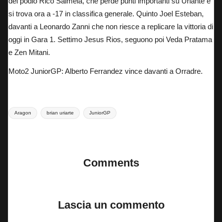
del podio Rico Salmela, che perde punti importanti su Uriante e
si trova ora a -17 in classifica generale. Quinto Joel Esteban,
davanti a Leonardo Zanni che non riesce a replicare la vittoria di
oggi in Gara 1. Settimo Jesus Rios, seguono poi Veda Pratama
e Zen Mitani.
Moto2 JuniorGP: Alberto Ferrandez vince davanti a Orradre.
Tags:
Aragon
brian uriarte
JuniorGP
Last updated on 27 Luglio 2025
Comments
No comments yet. Why don’t you start the discussion?
Lascia un commento
Il tuo indirizzo email non sarà pubblicato.
I campi obbligatori sono