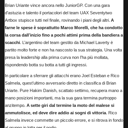
Brian Uriante vince ancora nello JuniorGP. Con una gara
d’astuzia e talento il portacolori del team UAX Seventytwo
Artbox stupisce tutti nel finale, rovinando i piani degli altri.
A
farne le spese è soprattutto Marco Morelli, che ha condotto
la corsa dall’inizio fino a pochi attimi prima della bandiera a
scacchi
. L’argentino del team gestito da Michael Laverty è
partito molto forte e non ha nascosto la sua strategia. Una volta
presa la leadership alla prima curva non l’ha più mollata,
rispondendo botta su botta a tutti gli ingressi.
In particolare a sferrare gli attacchi erano Joel Esteban e Rico
Salmela, quest’ultimo avversario diretto in classifica di Brian
Uriarte. Pure Hakim Danish, scattato settimo, recupera mano a
mano posizioni importanti, ma la sua gara termina purtroppo
anzitempo.
A sette giri dal termine la moto del malese si
ammutolisce, ed deve dire addio ai sogni di vittoria
. Rico
Salmela invece commette un piccolo errore, e si ritrova in fondo
al gruppo in lotta per il podio.