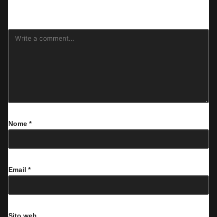
contrassegnati
*
Nome
*
Email
*
Sito web