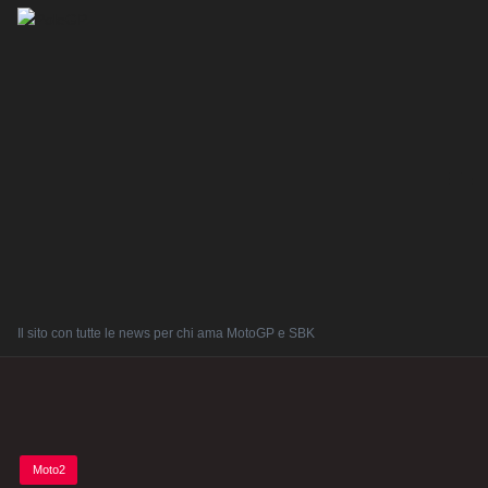
Il sito con tutte le news per chi ama MotoGP e SBK
Posted
Moto2
in