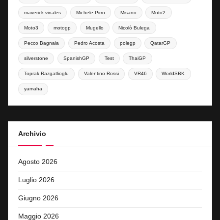
maverick vinales
Michele Pirro
Misano
Moto2
Moto3
motogp
Mugello
Nicolò Bulega
Pecco Bagnaia
Pedro Acosta
polegp
QatarGP
silverstone
SpanishGP
Test
ThaiGP
Toprak Razgatlioglu
Valentino Rossi
VR46
WorldSBK
yamaha
Archivio
Agosto 2026
Luglio 2026
Giugno 2026
Maggio 2026