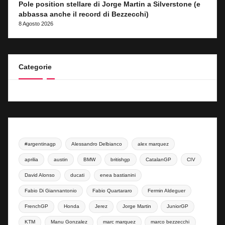
Pole position stellare di Jorge Martin a Silverstone (e
abbassa anche il record di Bezzecchi)
8 Agosto 2026
Categorie
#argentinagp
Alessandro Delbianco
alex marquez
aprilia
austin
BMW
britishgp
CatalanGP
CIV
David Alonso
ducati
enea bastianini
Fabio Di Giannantonio
Fabio Quartararo
Fermin Aldeguer
FrenchGP
Honda
Jerez
Jorge Martin
JuniorGP
KTM
Manu Gonzalez
marc marquez
marco bezzecchi