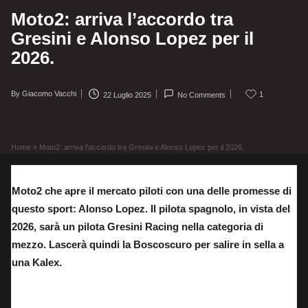
Moto2: arriva l’accordo tra
Gresini e Alonso Lopez per il
2026.
By
Giacomo Vacchi
1
22 Luglio 2025
No Comments
Posted
by
Home
»
Moto2: arriva l’accordo tra Gresini e Alonso Lopez per il 2026.
Moto2 che apre il mercato piloti con una delle promesse di
questo sport: Alonso Lopez. Il pilota spagnolo, in vista del
2026, sarà un pilota Gresini Racing nella categoria di
mezzo. Lascerà quindi la Boscoscuro per salire in sella a
una Kalex.
Alonso Lopez: pilota del team Gresini Racing nel 2026 in Moto2.