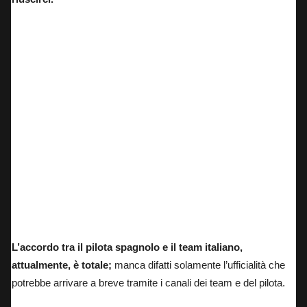
Nadia Padovani: Team Owner del team Gresini Racing.
L’accordo tra il pilota spagnolo e il team italiano,
attualmente, è totale;
manca difatti solamente l’ufficialità che
potrebbe arrivare a breve tramite i canali dei team e del pilota.