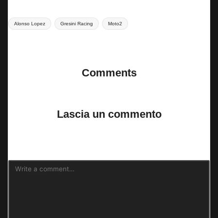
Tags:
Alonso Lopez
Gresini Racing
Moto2
Last updated on 22 Luglio 2025
Comments
No comments yet. Why don’t you start the discussion?
Lascia un commento
Il tuo indirizzo email non sarà pubblicato.
I campi obbligatori sono
contrassegnati
*