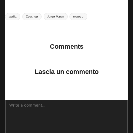
Tags:
aprilia
Czechgp
Jorge Martin
motogp
Last updated on 18 Luglio 2025
Comments
No comments yet. Why don’t you start the discussion?
Lascia un commento
Il tuo indirizzo email non sarà pubblicato.
I campi obbligatori sono
contrassegnati
*