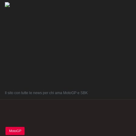
Il sito con tutte le news per chi ama MotoGP e SBK
Posted
MotoGP
in