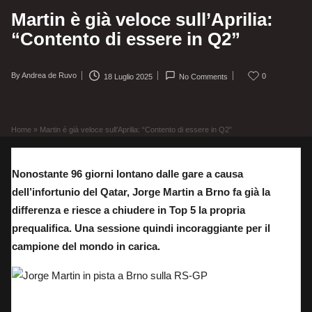
Martin è già veloce sull’Aprilia:
“Contento di essere in Q2”
By
Andrea de Ruvo
0
18 Luglio 2025
No Comments
Posted
by
Home
»
Martin è già veloce sull’Aprilia: “Contento di essere in Q2”
Nonostante 96 giorni lontano dalle gare a causa
dell’infortunio del Qatar, Jorge Martin a Brno fa già la
differenza e riesce a chiudere in Top 5 la propria
prequalifica. Una sessione quindi incoraggiante per il
campione del mondo in carica.
Jorge Martin in pista a Brno sulla RS-GP