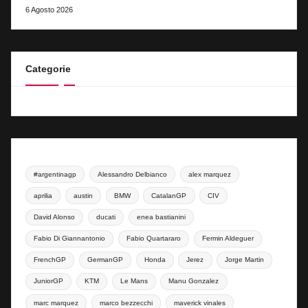
6 Agosto 2026
Categorie
#argentinagp
Alessandro Delbianco
alex marquez
aprilia
austin
BMW
CatalanGP
CIV
David Alonso
ducati
enea bastianini
Fabio Di Giannantonio
Fabio Quartararo
Fermin Aldeguer
FrenchGP
GermanGP
Honda
Jerez
Jorge Martin
JuniorGP
KTM
Le Mans
Manu Gonzalez
marc marquez
marco bezzecchi
maverick vinales