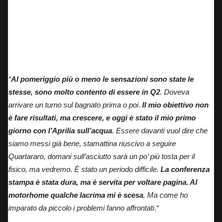
Jorge Martin in conferenza stampa
“
Al pomeriggio più o meno le sensazioni sono state le
stesse, sono molto contento di essere in Q2
. Doveva
arrivare un turno sul bagnato prima o poi
.
I
l mio obiettivo non
è fare risultati, ma crescere, e
oggi è stato il mio primo
giorno con l’Aprilia sull’acqua
. Essere davanti vuol dire che
siamo messi già bene, stamattina riuscivo a seguire
Quartararo, domani sull’asciutto sarà un po’ più tosta per il
fisico, ma vedremo
.
È stato un periodo difficile
.
La conferenza
stampa è stata dura, ma è servita per voltare pagina. Al
motorhome qualche lacrima mi è scesa
. Ma come ho
imparato da piccolo i problemi fanno affrontati
.
“