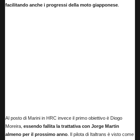
facilitando anche i progressi della moto giapponese
.
Luca Marini in pista al Sachsenring sulla Honda HRC
Al posto di Marini in HRC invece il primo obiettivo è Diogo
Moreira
,
essendo fallita la trattativa con Jorge Martin
almeno per il prossimo anno
. Il pilota di Italtrans è visto come