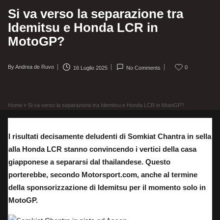
Si va verso la separazione tra
Idemitsu e Honda LCR in
MotoGP?
By
Andrea de Ruvo
0
16 Luglio 2025
No Comments
Posted
by
Home
»
Si va verso la separazione tra Idemitsu e Honda LCR in MotoGP?
I risultati decisamente deludenti di Somkiat Chantra in sella
alla Honda LCR stanno convincendo i vertici della casa
giapponese a separarsi dal thailandese. Questo
porterebbe, secondo Motorsport.com, anche al termine
della sponsorizzazione di Idemitsu per il momento solo in
MotoGP.