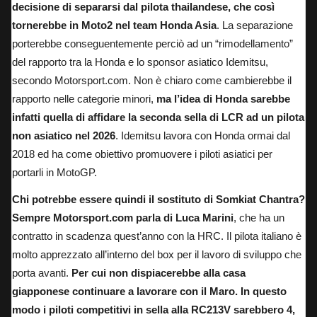
decisione di separarsi dal pilota thailandese, che così
tornerebbe in Moto2 nel team Honda Asia
. La separazione
porterebbe conseguentemente perciò ad un “rimodellamento”
del rapporto tra la Honda e lo sponsor asiatico Idemitsu,
secondo Motorsport.com
. Non è chiaro come cambierebbe il
rapporto nelle categorie minori,
ma l’idea di Honda sarebbe
infatti quella di affidare la seconda sella di LCR ad un pilota
non asiatico nel 2026
. Idemitsu lavora con Honda ormai dal
2018 ed ha come obiettivo promuovere i piloti asiatici per
portarli in MotoGP.
Chi potrebbe essere quindi il sostituto di Somkiat Chantra?
Sempre Motorsport.com parla di Luca Marini
, che ha un
contratto in scadenza quest’anno con la HRC. Il pilota italiano è
molto apprezzato all’interno del box per il lavoro di sviluppo che
porta avanti.
Per cui non dispiacerebbe alla casa
giapponese continuare a lavorare con il Maro. In questo
modo i piloti competitivi in sella alla RC213V sarebbero 4,