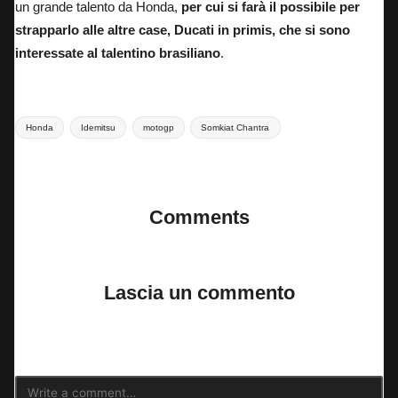
un grande talento da Honda,
per cui si farà il possibile per
strapparlo alle altre case, Ducati in primis, che si sono
interessate al talentino brasiliano
.
Tags:
Honda
Idemitsu
motogp
Somkiat Chantra
Last updated on 16 Luglio 2025
Comments
No comments yet. Why don’t you start the discussion?
Lascia un commento
Il tuo indirizzo email non sarà pubblicato.
I campi obbligatori sono
contrassegnati
*