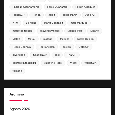
Fabio Di Giannantonio
Fabio Quartararo
Fermin Aldeguer
FrenchGP
Honda
Jerez
Jorge Martin
JuniorGP
KTM
Le Mans
Manu Gonzalez
marc marquez
marco bezzecchi
maverick vinales
Michele Pirro
Misano
Moto2
Moto3
motogp
Mugello
Nicolò Bulega
Pecco Bagnaia
Pedro Acosta
polegp
QatarGP
silverstone
SpanishGP
Test
ThaiGP
Toprak Razgatlioglu
Valentino Rossi
VR46
WorldSBK
yamaha
Archivio
Agosto 2026