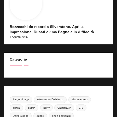
Bezzecchi da record a Silverstone: Aprilia
impressiona, Ducati ok ma Bagnaia in difficoltà
7 Agosto 2026
Categorie
#argentinagp
Alessandro Delbianco
alex marquez
aprilia
austin
BMW
CatalanGP
CIV
David Alonso
ducati
enea bastianini