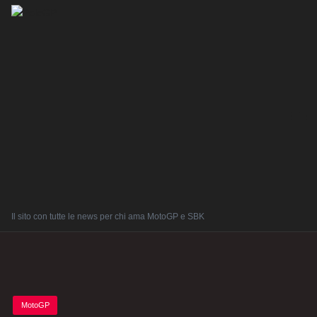
Il sito con tutte le news per chi ama MotoGP e SBK
Posted
MotoGP
in