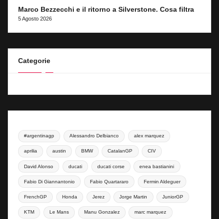
Marco Bezzecchi e il ritorno a Silverstone. Cosa filtra
5 Agosto 2026
Categorie
#argentinagp
Alessandro Delbianco
alex marquez
aprilia
austin
BMW
CatalanGP
CIV
David Alonso
ducati
ducati corse
enea bastianini
Fabio Di Giannantonio
Fabio Quartararo
Fermin Aldeguer
FrenchGP
Honda
Jerez
Jorge Martin
JuniorGP
KTM
Le Mans
Manu Gonzalez
marc marquez