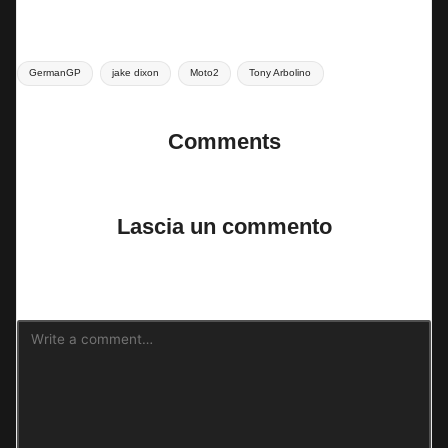
Tags:
GermanGP
jake dixon
Moto2
Tony Arbolino
Comments
No comments yet. Why don’t you start the discussion?
Lascia un commento
Il tuo indirizzo email non sarà pubblicato.
I campi obbligatori sono
contrassegnati
*