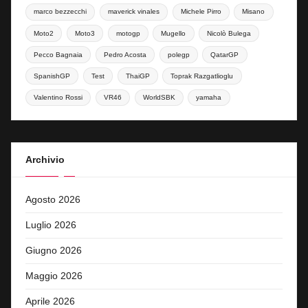
marco bezzecchi
maverick vinales
Michele Pirro
Misano
Moto2
Moto3
motogp
Mugello
Nicolò Bulega
Pecco Bagnaia
Pedro Acosta
polegp
QatarGP
SpanishGP
Test
ThaiGP
Toprak Razgatlioglu
Valentino Rossi
VR46
WorldSBK
yamaha
Archivio
Agosto 2026
Luglio 2026
Giugno 2026
Maggio 2026
Aprile 2026