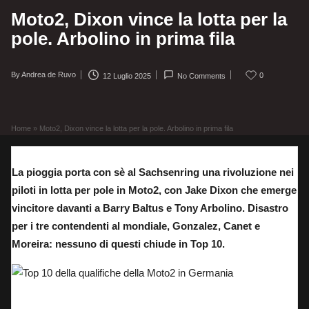
Moto2, Dixon vince la lotta per la
pole. Arbolino in prima fila
By
Andrea de Ruvo
0
12 Luglio 2025
No Comments
Posted
by
Home
»
Moto2, Dixon vince la lotta per la pole. Arbolino in prima fila
La pioggia porta con sè al Sachsenring una rivoluzione nei
piloti in lotta per pole in Moto2, con Jake Dixon che emerge
vincitore davanti a Barry Baltus e Tony Arbolino. Disastro
per i tre contendenti al mondiale, Gonzalez, Canet e
Moreira: nessuno di questi chiude in Top 10.
Top 10 della qualifiche della Moto2 in Germania