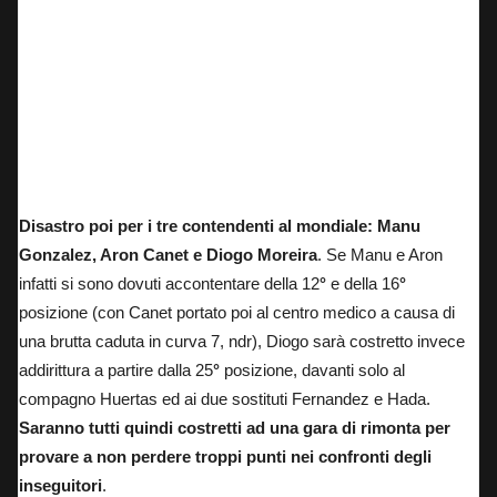
Tony Arbolino in pista al Sachsenring
Disastro poi per i tre contendenti al mondiale: Manu
Gonzalez, Aron Canet e Diogo Moreira
. Se Manu e Aron
infatti si sono dovuti accontentare della 12
°
e della 16
°
posizione (
con Canet portato poi al centro medico a causa di
una brutta caduta in curva 7
, ndr), Diogo sarà costretto invece
addirittura a partire dalla 25
°
posizione, davanti solo al
compagno Huertas ed ai due sostituti Fernandez e Hada.
Saranno tutti quindi costretti ad una gara di rimonta per
provare a non perdere troppi punti nei confronti degli
inseguitori
.