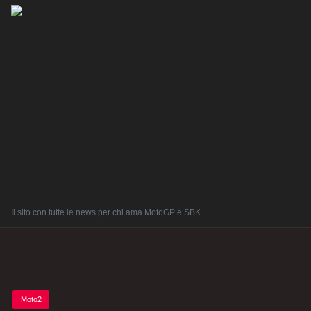
Il sito con tutte le news per chi ama MotoGP e SBK
Posted
Moto2
in