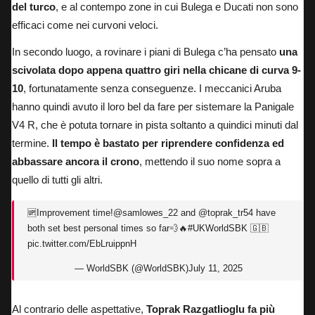
del turco
, e al contempo zone in cui Bulega e Ducati non sono
efficaci come nei curvoni veloci.
In secondo luogo, a rovinare i piani di Bulega c’ha pensato
una
scivolata
dopo appena quattro giri nella chicane di curva 9-
10
, fortunatamente senza conseguenze. I meccanici Aruba
hanno quindi avuto il loro bel da fare per sistemare la Panigale
V4 R, che è potuta tornare in pista soltanto a quindici minuti dal
termine.
Il tempo è bastato per riprendere confidenza ed
abbassare ancora il crono
, mettendo il suo nome sopra a
quello di tutti gli altri.
🆙Improvement time!
@samlowes_22
and
@toprak_tr54
have
both set best personal times so far💨🔥
#UKWorldSBK
🇬🇧
pic.twitter.com/EbLruippnH
— WorldSBK (@WorldSBK)
July 11, 2025
Al contrario delle aspettative,
Toprak Razgatlioglu fa più