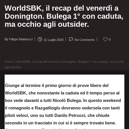
WorldSBK, il recap del venerdì a
Donington. Bulega 1° con caduta,
ma occhio agli outsider.
By
Filippo Matteucci
0
11 Luglio 2025
No Comments
Posted
by
Home
»
WorldSBK, il recap del venerdì a Donington. Bulega 1° con caduta, ma occhio
agli outsider.
Giunge al termine il primo giorno di prove libere del
WorldSBK, che nonostante la caduta ed il tempo perso al
box vede davanti a tutti Nicolò Bulega. In questo weekend
il romagnolo e Razgatlioglu dovranno vedersela con tanti
piloti veloci, uno su tutti Danilo Petrucci, che chiude
secondo in un tracciato in cui si è sempre trovato bene.