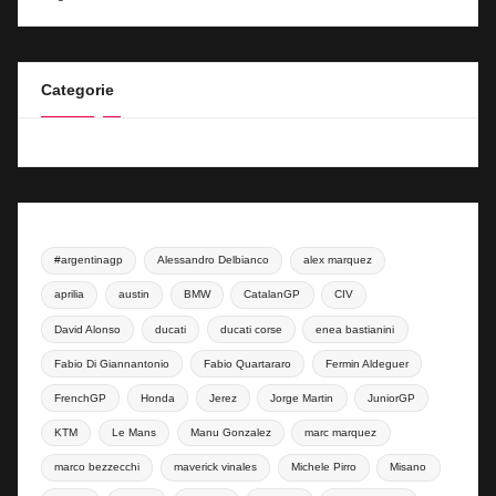
Categorie
#argentinagp
Alessandro Delbianco
alex marquez
aprilia
austin
BMW
CatalanGP
CIV
David Alonso
ducati
ducati corse
enea bastianini
Fabio Di Giannantonio
Fabio Quartararo
Fermin Aldeguer
FrenchGP
Honda
Jerez
Jorge Martin
JuniorGP
KTM
Le Mans
Manu Gonzalez
marc marquez
marco bezzecchi
maverick vinales
Michele Pirro
Misano