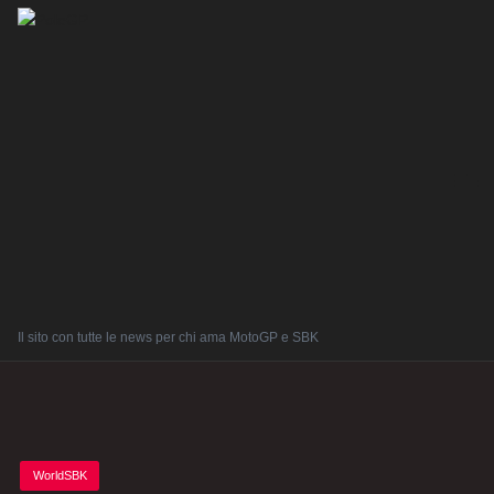
Il sito con tutte le news per chi ama MotoGP e SBK
Posted
WorldSBK
in