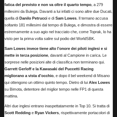
fatica del previsto e non va oltre il quarto tempo
, a 279
millesimi da Bulega. Davanti a lui infatti ci sono altre due Ducati,
quella di
Danilo Petrucci
e di
Sam Lowes
. Il ternano accusa
soltanto 181 millesimi dal tempo di Bulega, e dimostra di essere
estremamente a suo agio nel tracciato che, come Toprak, lo ha
visto per la prima volta salire sul podio del WorldSBK.
Sam Lowes invece tiene alto l’onore dei piloti inglesi e si
mette in terza posizione
, davanti al Campione in carica. Le
sorprese nelle posizioni alte di classifica non terminano qui.
Garrett Gerloff e la Kawasaki del Puccetti Racing
migliorano a vista d’occhio
, e dopo il bel weekend di Misano
qui ottengono un ottimo quinto tempo. Dietro di lui
Alex Lowes
su Bimota, detentore del miglior tempo nelle FP1 di questa
mattina.
Altri due inglesi entrano inaspettatamente in Top 10. Si tratta di
Scott Redding
e
Ryan Vickers
, rispettivamente portacolori di