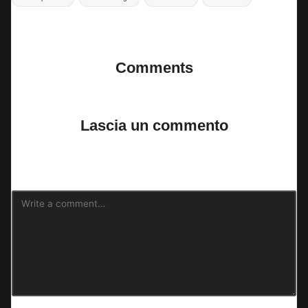
Last updated on 11 Luglio 2025
Comments
No comments yet. Why don’t you start the discussion?
Lascia un commento
Il tuo indirizzo email non sarà pubblicato.
I campi obbligatori sono
contrassegnati
*