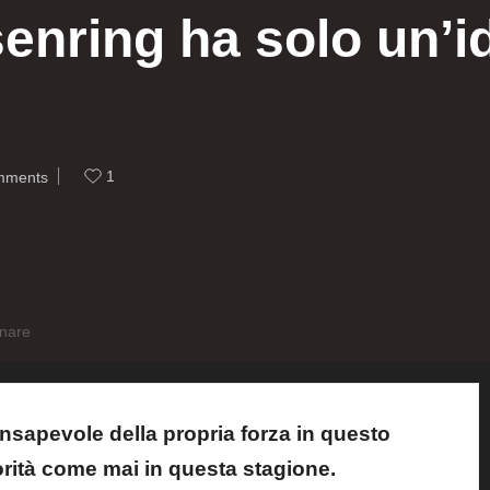
nring ha solo un’id
1
mments
inare
onsapevole della propria forza in questo
orità come mai in questa stagione.