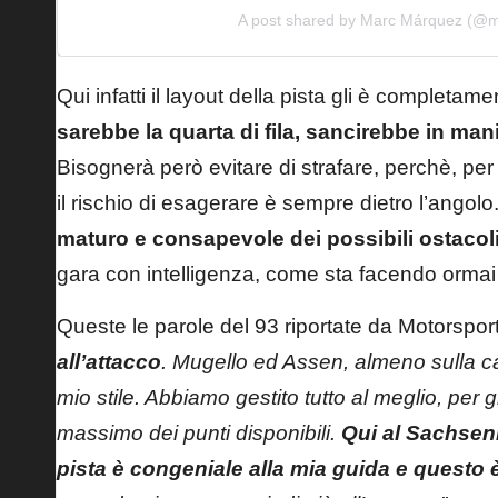
A post shared by Marc Márquez (
Qui infatti il layout della pista gli è completa
sarebbe la quarta di fila, sancirebbe in man
Bisognerà però evitare di strafare, perchè, pe
il rischio di esagerare è sempre dietro l’angolo
maturo e consapevole dei possibili ostacol
gara con intelligenza, come sta facendo ormai d
Queste le parole del 93 riportate da Motorspo
all’attacco
. Mugello ed Assen, almeno sulla ca
mio stile. Abbiamo gestito tutto al meglio, per 
massimo dei punti disponibili.
Qui al Sachsenr
pista è congeniale alla mia guida e questo 