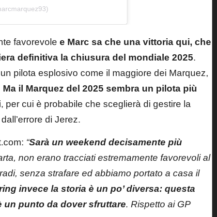
@marcmarquez93)
mente favorevole
e Marc sa che una vittoria qui, che
iera definitiva la chiusura del mondiale 2025
.
r un pilota esplosivo come il maggiore dei Marquez,
.
Ma il Marquez del 2025 sembra un pilota più
i
, per cui è probabile che sceglierà di gestire la
all’errore di Jerez.
rt.com
:
“
Sarà un weekend decisamente più
rta, non erano tracciati estremamente favorevoli al
gradi, senza strafare ed abbiamo portato a casa il
ing invece la storia è un po’ diversa: questa
è un punto da dover sfruttare
. Rispetto ai GP