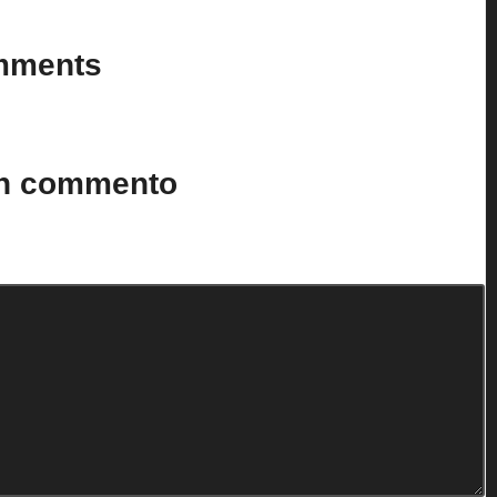
mments
n’t you start the discussion?
un commento
to.
I campi obbligatori sono contrassegnati
*