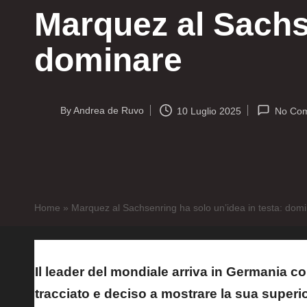
Marquez al Sachse
dominare
By
Andrea de Ruvo
10 Luglio 2025
No Co
Posted
by
Home
»
Marquez al Sachsenring ha solo un’idea in testa: dom
Il leader del mondiale arriva in Germania c
tracciato e deciso a mostrare la sua superi