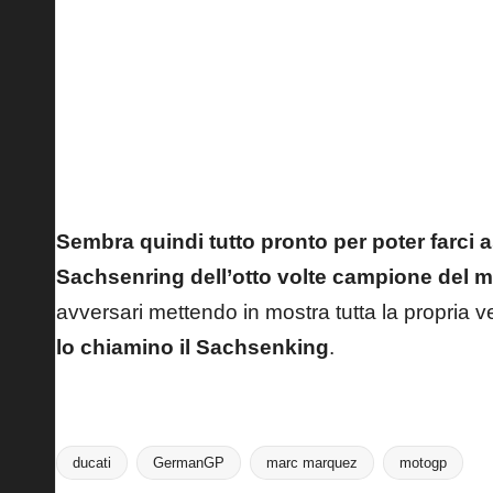
Marc Marquez festeggia la vittoria ad Assen
Sembra quindi tutto pronto per poter farci 
Sachsenring dell’otto volte campione del 
avversari mettendo in mostra tutta la propria v
lo chiamino il Sachsenking
.
ducati
GermanGP
marc marquez
motogp
Tags: