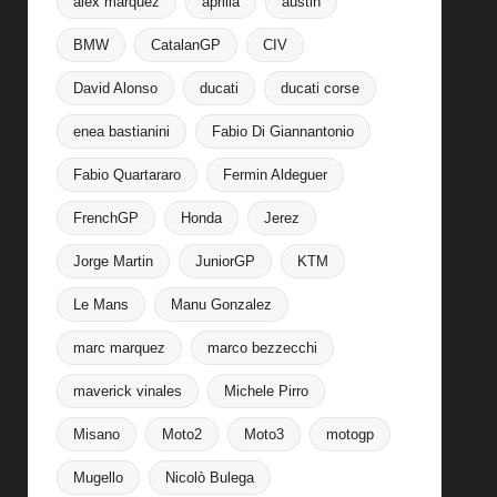
alex marquez
aprilia
austin
BMW
CatalanGP
CIV
David Alonso
ducati
ducati corse
enea bastianini
Fabio Di Giannantonio
Fabio Quartararo
Fermin Aldeguer
FrenchGP
Honda
Jerez
Jorge Martin
JuniorGP
KTM
Le Mans
Manu Gonzalez
marc marquez
marco bezzecchi
maverick vinales
Michele Pirro
Misano
Moto2
Moto3
motogp
Mugello
Nicolò Bulega