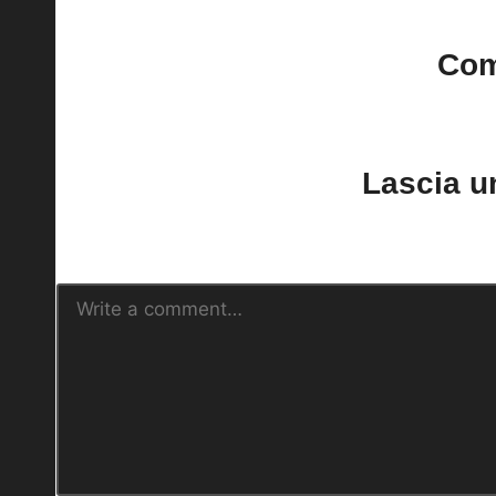
Co
No comments yet. Why do
Lascia 
Il tuo indirizzo email non sarà pubblica