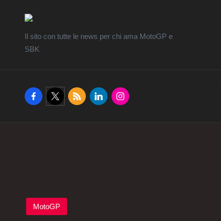
Il sito con tutte le news per chi ama MotoGP e
SBK
Home
facebook.com
twitter.com
rss.com
linkedin.com
instagram.com
Posted
MotoGP
in