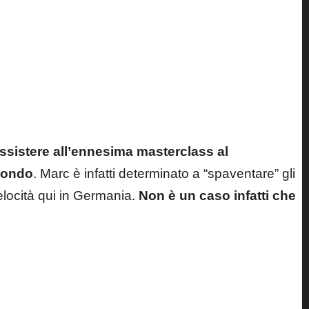
assistere all’ennesima masterclass al
mondo
. Marc è infatti determinato a “spaventare” gli
elocità qui in Germania.
Non è un caso infatti che
Last updated on 10 Luglio 2025