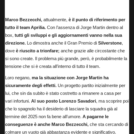
Marco Bezzecchi: vincitore del Gran Premio di Silverstone 2025.
Marco Bezzecchi,
attualmente,
è il punto di riferimento per
tutto il team Aprilia.
Con l’assenza di Jorge Martin dentro al
box,
tutti gli sviluppi e gli aggiornamenti vanno nella sua
direzione.
Lo dimostra anche il Gran Premio di
Silverstone
,
dove
è riuscito a trionfare;
anche grazie alle circostante che
si sono create. Il problema più grande, però,
è probabilmente la
tensione che si è creata all’interno di tutto il team.
Loro negano,
ma la situazione con Jorge Martin ha
sicuramente degli effetti.
Un progetto partito inizialmente per
lui, che sin da subito è stato costretto a rimanere a casa per
vari infortuni.
Al suo posto Lorenzo Savadori
,
ma scoprire poi
che lo spagnolo ha il desiderio di lasciare la squadra già al
termine del 2025 non fa bene all’umore.
A pagarne le
conseguenze è anche Marco Bezzecchi,
che sta cercando di
colmare un vuoto già abbastanza evidente e significativo.