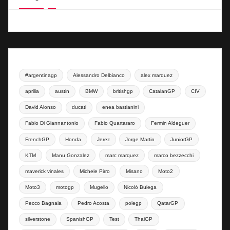
#argentinagp
Alessandro Delbianco
alex marquez
aprilia
austin
BMW
britishgp
CatalanGP
CIV
David Alonso
ducati
enea bastianini
Fabio Di Giannantonio
Fabio Quartararo
Fermin Aldeguer
FrenchGP
Honda
Jerez
Jorge Martin
JuniorGP
KTM
Manu Gonzalez
marc marquez
marco bezzecchi
maverick vinales
Michele Pirro
Misano
Moto2
Moto3
motogp
Mugello
Nicolò Bulega
Pecco Bagnaia
Pedro Acosta
polegp
QatarGP
silverstone
SpanishGP
Test
ThaiGP