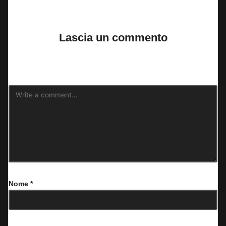
No comments yet. Why don’t you start the discussion?
Lascia un commento
Il tuo indirizzo email non sarà pubblicato.
I campi obbligatori sono
contrassegnati
*
Nome
*