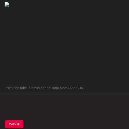
Il sito con tutte le news per chi ama MotoGP e SBK
Posted
MotoGP
in