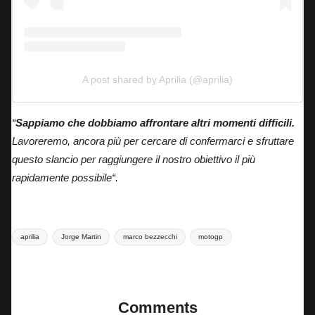
A post shared by Aprilia (@aprilia)
“
Sappiamo che dobbiamo affrontare altri momenti difficili.
Lavoreremo, ancora più per cercare di confermarci e sfruttare
questo slancio per raggiungere il nostro obiettivo il più
rapidamente possibile“.
Tags:
aprilia
Jorge Martin
marco bezzecchi
motogp
Last updated on 16 Giugno 2025
Comments