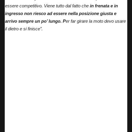
essere competitivo. Viene tutto dal fatto che
in frenata e in
ingresso non riesco ad essere nella posizione giusta e
arrivo sempre un po’ lungo. P
er far girare la moto devo usare
il dietro e si finisce”.
Pecco Bagnaia in sella alla Ducati DesmosediciGP25.