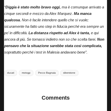
“
Diggia è stato molto bravo oggi,
ma è comunque arrivato a
cinque secondi e mezzo da Alex Marquez.
Ma manca
qualcosa.
Non è facile intendere quello che si vuole;
sicuramente ha fatto uno step in fiducia perché era sempre un
po’ in difficoltà.
La distanza rispetto ad Alex è tanta,
e qui
ancora di più. Se tornassi indietro non so che scelta farei.
Non
pensavo che la situazione sarebbe stata così complicata,
soprattutto perché i test in Malesia andavano bene”.
Tags:
ducati
motogp
Pecco Bagnaia
silverstone
Last updated on 25 Maggio 2025
Comments
No comments yet. Why don’t you start the discussion?