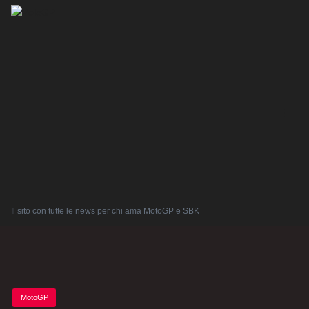
Il sito con tutte le news per chi ama MotoGP e SBK
Posted
MotoGP
in