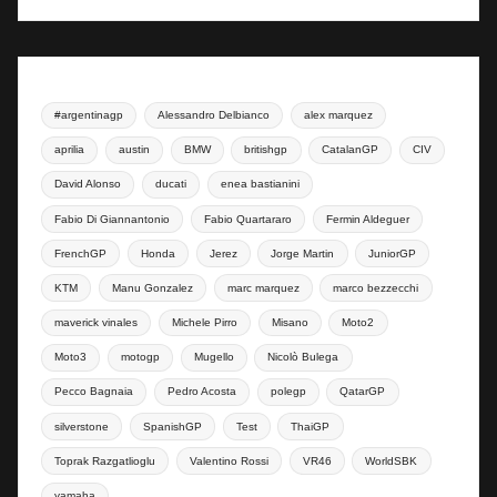
#argentinagp
Alessandro Delbianco
alex marquez
aprilia
austin
BMW
britishgp
CatalanGP
CIV
David Alonso
ducati
enea bastianini
Fabio Di Giannantonio
Fabio Quartararo
Fermin Aldeguer
FrenchGP
Honda
Jerez
Jorge Martin
JuniorGP
KTM
Manu Gonzalez
marc marquez
marco bezzecchi
maverick vinales
Michele Pirro
Misano
Moto2
Moto3
motogp
Mugello
Nicolò Bulega
Pecco Bagnaia
Pedro Acosta
polegp
QatarGP
silverstone
SpanishGP
Test
ThaiGP
Toprak Razgatlioglu
Valentino Rossi
VR46
WorldSBK
yamaha