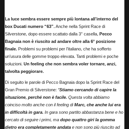
Pecco Bagnaia: 6° nella Sprint Race del Gran Premio di Silverstone.
La luce sembra essere sempre più lontana all’interno del
box Ducati numero “63”.
Anche nella Sprint Race di
Silverstone, dopo essere scattato dalla 3° casella,
Pecco
Bagnaia non è riuscito ad andare oltre alla 6° posizione
finale.
Problemi su problemi per l’italiano, che ha sofferto
un’usura delle gomme troppo elevata.
Tanti problemi e poche
soluzioni.
Un feeling che non sembra voler tornare, anzi,
talvolta peggiorare.
Di seguito le parole di Pecco Bagnaia dopo la Sprint Race del
Gran Premio di Silverstone:
“
Stiamo cercando di capire la
situazione, perché non è facile.
Questa volta abbiamo
coinciso molto anche con il feeling di
Marc, che anche lui era
in difficoltà in gara.
In gara sono partito abbastanza bene e ho
cercato di seguire i primi, ma
dopo quattro giri la gomma
dietro era completamente andata
e non sono più riuscito ad