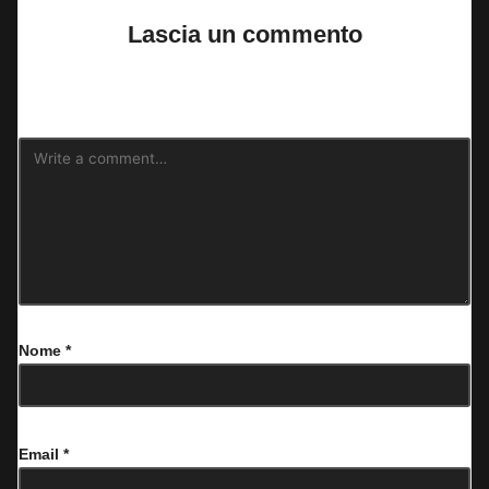
Lascia un commento
Il tuo indirizzo email non sarà pubblicato.
I campi obbligatori sono
contrassegnati
*
Nome
*
Email
*