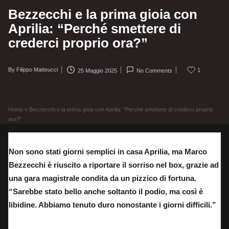
Bezzecchi e la prima gioia con
Aprilia: “Perché smettere di
crederci proprio ora?”
By
Filippo Matteucci
1
25 Maggio 2025
No Comments
Posted
by
Home
»
Bezzecchi e la prima gioia con Aprilia: “Perché smettere di crederci proprio
ora?”
Non sono stati giorni semplici in casa Aprilia, ma Marco
Bezzecchi è riuscito a riportare il sorriso nel box, grazie ad
una gara magistrale condita da un pizzico di fortuna.
“Sarebbe stato bello anche soltanto il podio, ma così è
libidine. Abbiamo tenuto duro nonostante i giorni difficili.”