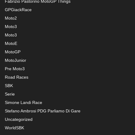
Fabrizio Pastorino MotoGP Things
GPGiackRace
Moto2
Moto3
Moto3
MotoE
MotoGP
MotoJunior
Pre Moto3
Road Races
SBK
Serie
Simone Landi Race
Stefano Ambrosi PDG
Parliamo Di Gare
Uncategorized
WorldSBK