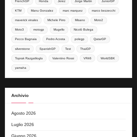
FrenchGP
Honda
Jerez
Jorge Martin
JuniorGP
KTM
Manu Gonzalez
marc marquez
marco bezzecchi
maverick vinales
Michele Pirro
Misano
Moto2
Moto3
motogp
Mugello
Nicolò Bulega
Pecco Bagnaia
Pedro Acosta
polegp
QatarGP
silverstone
SpanishGP
Test
ThaiGP
Toprak Razgatlioglu
Valentino Rossi
VR46
WorldSBK
yamaha
Archivio
Agosto 2026
Luglio 2026
Giugno 2026