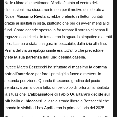
Nelle ultime due settimane l’Aprilia è stata al centro delle
discussioni, ma sicuramente non per il motivo desiderato a
Noale.
Massimo Rivola
avrebbe preferito i riflettori puntati
grazie ai risultati in pista, piuttosto che per gli avvenimenti al di
fuori. Come accade spesso, a far tornare il sorriso ci pensa il
ragazzo con i riccioli in testa, con lo sguardo simpatico e a tratti
folle. La sua è stata una gara impeccabile, dall’inizio alla fine.
Prima del via un epilogo simile era tutt’altro che prevedibile,
vista la sua partenza dall’undicesima casella
.
Invece Marco Bezzecchi ha sfruttato al massimo
la gomma
soft all’anteriore
per fare i primi giri a fuoco e mettersi in
seconda posizione. Quando il secondo gradino del podio
sembrava ormai cosa fatta, un bel colpo di fortuna ha ribaltato
la situazione.
L’abbassatore di Fabio Quartararo decide sul
più bello di bloccarsi
, e lascia strada libera a Bezzecchi che
manda in visibilio il box Aprilia con la prima vittoria del 2025.