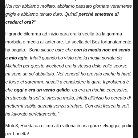
Noi non abbiamo mollato, abbiamo passato giornate veramente
grigie e abbiamo tenuto duro. Quindi
perché smettere di
crederci ora?
“
Il grande dilemma ad inizio gara era la scelta tra la gomma
morbida e media all’anteriore. La scelta del Bez fortunatamente
ha pagato.
“Sono alcune gare che
con la media non mi sento
a mio agio
. Infatti quando ho visto che la media portata da
Michelin per questo weekend era la stessa delle volte scorse
mi sono un po’ abbattuto. Nel venerdì ho provato anche la hard,
e forse ci saremmo riusciti a concludere la gara. Il problema è
che
oggi c’era un vento gelido
, ed era un rischio eccessivo.
In staccata la soft si stressa molto, infatti all’inizio ho cercato di
mettermi subito davanti senza strafare. Con aria fresca la soft
ha lavorato perfettamente.”
Moto3, Rueda da ultimo alla vittoria in una gara selvaggia, podio
per Lunetta!