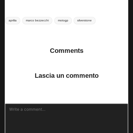
Tags:
aprilia
marco bezzecchi
motogp
silverstone
Last updated on 25 Maggio 2025
Comments
No comments yet. Why don’t you start the discussion?
Lascia un commento
Il tuo indirizzo email non sarà pubblicato.
I campi obbligatori sono
contrassegnati
*