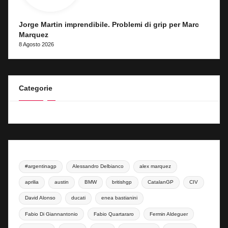
Jorge Martin imprendibile. Problemi di grip per Marc
Marquez
8 Agosto 2026
Categorie
#argentinagp
Alessandro Delbianco
alex marquez
aprilia
austin
BMW
britishgp
CatalanGP
CIV
David Alonso
ducati
enea bastianini
Fabio Di Giannantonio
Fabio Quartararo
Fermin Aldeguer