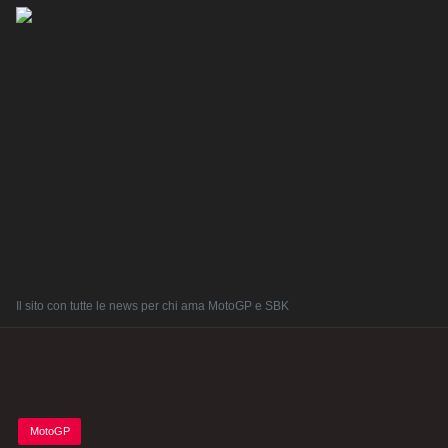
Il sito con tutte le news per chi ama MotoGP e SBK
Posted
MotoGP
in