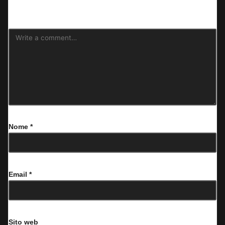
contrassegnati
*
Nome
*
Email
*
Sito web