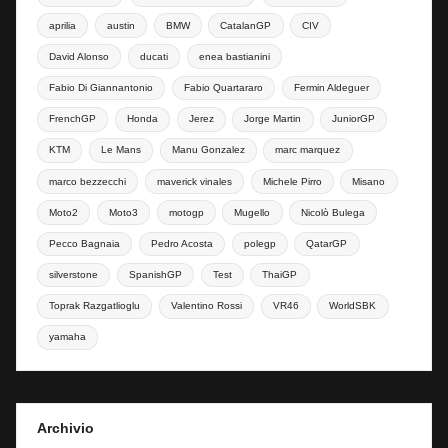
aprilia
austin
BMW
CatalanGP
CIV
David Alonso
ducati
enea bastianini
Fabio Di Giannantonio
Fabio Quartararo
Fermin Aldeguer
FrenchGP
Honda
Jerez
Jorge Martin
JuniorGP
KTM
Le Mans
Manu Gonzalez
marc marquez
marco bezzecchi
maverick vinales
Michele Pirro
Misano
Moto2
Moto3
motogp
Mugello
Nicolò Bulega
Pecco Bagnaia
Pedro Acosta
polegp
QatarGP
silverstone
SpanishGP
Test
ThaiGP
Toprak Razgatlioglu
Valentino Rossi
VR46
WorldSBK
yamaha
Archivio