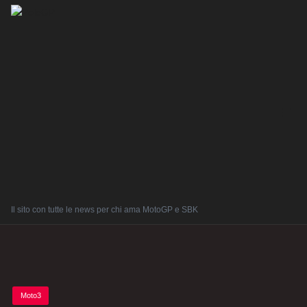
Il sito con tutte le news per chi ama MotoGP e SBK
Posted
Moto3
in