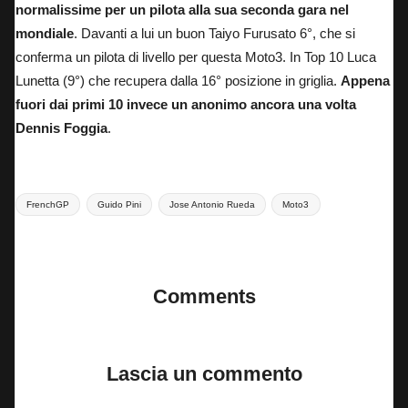
normalissime per un pilota alla sua seconda gara nel
mondiale
. Davanti a lui un buon Taiyo Furusato 6°, che si
conferma un pilota di livello per questa Moto3. In Top 10 Luca
Lunetta (9°) che recupera dalla 16° posizione in griglia.
Appena
fuori dai primi 10 invece un anonimo ancora una volta
Dennis Foggia
.
Tags:
FrenchGP
Guido Pini
Jose Antonio Rueda
Moto3
Last updated on 11 Maggio 2025
Comments
No comments yet. Why don’t you start the discussion?
Lascia un commento
Il tuo indirizzo email non sarà pubblicato.
I campi obbligatori sono