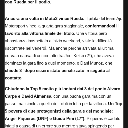
con Rueda per il podio.
Ancora una volta in Moto3 vince Rueda.
Il pilota del team Ajo
Motorsport vince la quarta gara stagionale,
confermandosi il
favorito alla vittoria finale del titolo
. Una vittoria però
abbastanza inaspettata a inizio weekend, viste le difficoltà
riscontrate nel venerdì.
Ma anche perchè arrivata all’ultima
curva a causa di un contatto
tra Joel Kelso (2
°
), che aveva
dominato la gara fino a quel momento, e Dani Munoz,
che
chiude 3° dopo essere stato penalizzato in seguito al
contatto
.
Chiudono la Top 5 molto più lontani dai 3 del podio Alvaro
Carpe e David Almansa
, con una buona gara ma con un
passo mai simile a quello dei piloti in lotta per la vittoria.
Un Top
5 povera di due protagonisti della gara e del mondiale:
Angel Piqueras (DNF) e Guido Pini (17°)
. Piqueras è caduto
infatti a causa di un errore suo mentre stava spingendo per