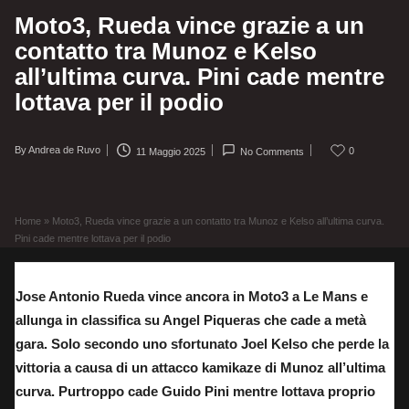
Moto3, Rueda vince grazie a un
contatto tra Munoz e Kelso
all’ultima curva. Pini cade mentre
lottava per il podio
By
Andrea de Ruvo
0
11 Maggio 2025
No Comments
Posted
by
Home
»
Moto3, Rueda vince grazie a un contatto tra Munoz e Kelso all’ultima curva.
Pini cade mentre lottava per il podio
Jose Antonio Rueda vince ancora in Moto3 a Le Mans e
allunga in classifica su Angel Piqueras che cade a metà
gara. Solo secondo uno sfortunato Joel Kelso che perde la
vittoria a causa di un attacco kamikaze di Munoz all’ultima
curva. Purtroppo cade Guido Pini mentre lottava proprio