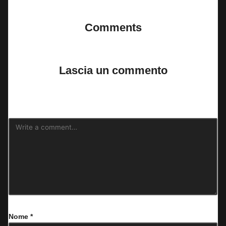
Comments
No comments yet. Why don’t you start the discussion?
Lascia un commento
Il tuo indirizzo email non sarà pubblicato.
I campi obbligatori sono
contrassegnati
*
Nome
*