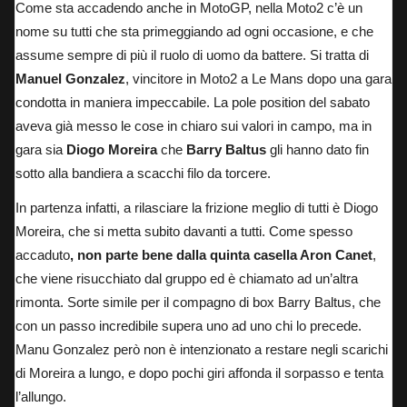
Come sta accadendo anche in MotoGP, nella Moto2 c’è un
nome su tutti che sta primeggiando ad ogni occasione, e che
assume sempre di più il ruolo di uomo da battere. Si tratta di
Manuel Gonzalez
, vincitore in Moto2 a Le Mans dopo una gara
condotta in maniera impeccabile.
La pole position del sabato
aveva già messo le cose in chiaro sui valori in campo, ma in
gara sia
Diogo Moreira
che
Barry Baltus
gli hanno dato fin
sotto alla bandiera a scacchi filo da torcere.
In partenza infatti, a rilasciare la frizione meglio di tutti è Diogo
Moreira, che si metta subito davanti a tutti. Come spesso
accaduto
, non parte bene dalla quinta casella Aron Canet
,
che viene risucchiato dal gruppo ed è chiamato ad un’altra
rimonta. Sorte simile per il compagno di box Barry Baltus, che
con un passo incredibile supera uno ad uno chi lo precede.
Manu Gonzalez però non è intenzionato a restare negli scarichi
di Moreira a lungo, e dopo pochi giri affonda il sorpasso e tenta
l’allungo.