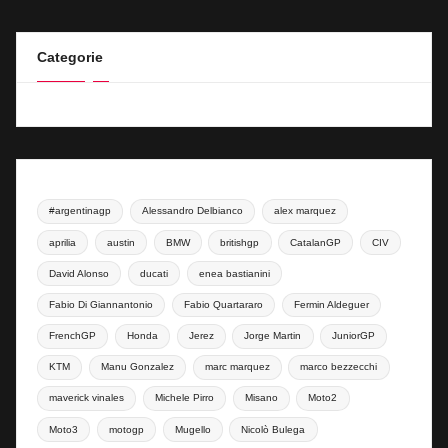
Categorie
#argentinagp
Alessandro Delbianco
alex marquez
aprilia
austin
BMW
britishgp
CatalanGP
CIV
David Alonso
ducati
enea bastianini
Fabio Di Giannantonio
Fabio Quartararo
Fermin Aldeguer
FrenchGP
Honda
Jerez
Jorge Martin
JuniorGP
KTM
Manu Gonzalez
marc marquez
marco bezzecchi
maverick vinales
Michele Pirro
Misano
Moto2
Moto3
motogp
Mugello
Nicolò Bulega