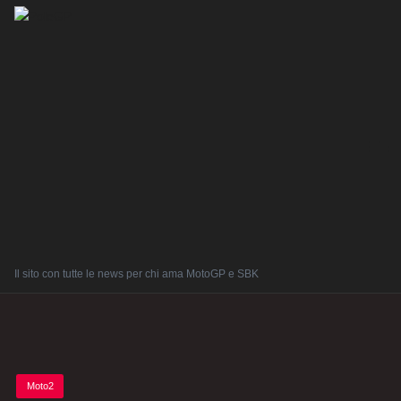
Il sito con tutte le news per chi ama MotoGP e SBK
Posted
Moto2
in