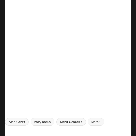
Tags:
Aron Canet
barry baltus
Manu Gonzalez
Moto2
Last updated on 11 Maggio 2025