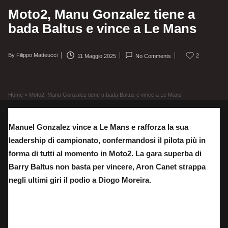
Moto2, Manu Gonzalez tiene a
bada Baltus e vince a Le Mans
By
Filippo Matteucci
2
11 Maggio 2025
No Comments
Posted
by
Home
»
Moto2, Manu Gonzalez tiene a bada Baltus e vince a Le Mans
Manuel Gonzalez vince a Le Mans e rafforza la sua
leadership di campionato, confermandosi il pilota più in
forma di tutti al momento in Moto2. La gara superba di
Barry Baltus non basta per vincere, Aron Canet strappa
negli ultimi giri il podio a Diogo Moreira.
Barry Baltus non è riuscito ad attaccare Gonzalez e si è dovuto accontentare del
secondo posto nella gara di Moto2 a Le Mans.