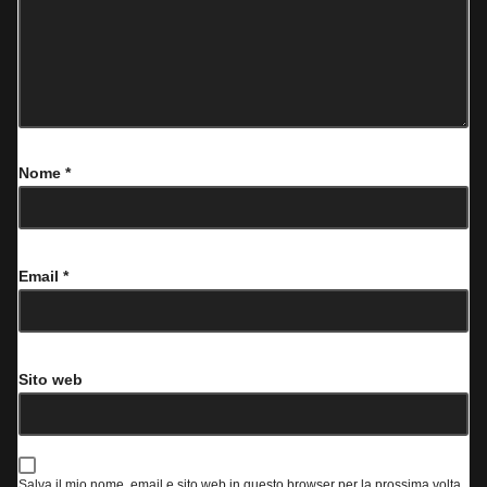
Nome
*
Email
*
Sito web
Salva il mio nome, email e sito web in questo browser per la prossima volta