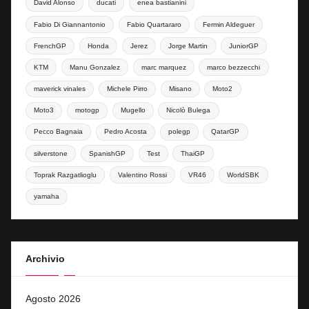
David Alonso
ducati
enea bastianini
Fabio Di Giannantonio
Fabio Quartararo
Fermin Aldeguer
FrenchGP
Honda
Jerez
Jorge Martin
JuniorGP
KTM
Manu Gonzalez
marc marquez
marco bezzecchi
maverick vinales
Michele Pirro
Misano
Moto2
Moto3
motogp
Mugello
Nicolò Bulega
Pecco Bagnaia
Pedro Acosta
polegp
QatarGP
silverstone
SpanishGP
Test
ThaiGP
Toprak Razgatlioglu
Valentino Rossi
VR46
WorldSBK
yamaha
Archivio
Agosto 2026