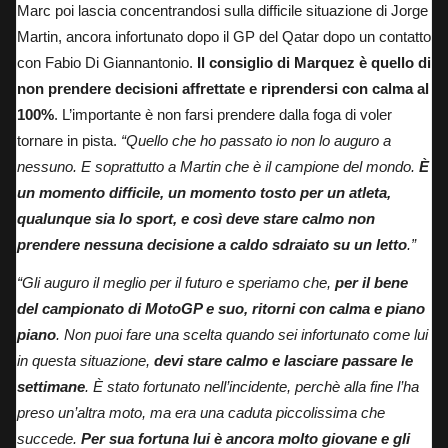
Marc poi lascia concentrandosi sulla difficile situazione di Jorge
Martin, ancora infortunato dopo il GP del Qatar dopo un contatto
con Fabio Di Giannantonio.
Il consiglio di Marquez è quello di
non prendere decisioni affrettate e riprendersi con calma al
100%
. L’importante è non farsi prendere dalla foga di voler
tornare in pista.
“Quello che ho passato io non lo auguro a
nessuno. E soprattutto a Martin che è il campione del mondo.
È
un momento difficile, un momento tosto per un atleta,
qualunque sia lo sport, e così deve stare calmo non
prendere nessuna decisione a caldo sdraiato su un letto
.”
“Gli auguro il meglio per il futuro e speriamo che,
per il bene
del campionato di MotoGP e suo, ritorni con calma e piano
piano
. Non puoi fare una scelta quando sei infortunato come lui
in questa situazione,
devi stare calmo e lasciare passare le
settimane
. È stato fortunato nell’incidente, perchè alla fine l’ha
preso un’altra moto, ma era una caduta piccolissima che
succede.
Per sua fortuna lui è ancora molto giovane e gli