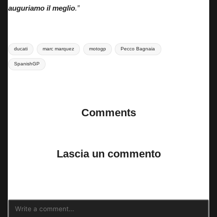
auguriamo il meglio
.”
Tags:
ducati
marc marquez
motogp
Pecco Bagnaia
SpanishGP
Last updated on 24 Aprile 2025
Comments
No comments yet. Why don’t you start the discussion?
Lascia un commento
Il tuo indirizzo email non sarà pubblicato.
I campi obbligatori sono
contrassegnati
*