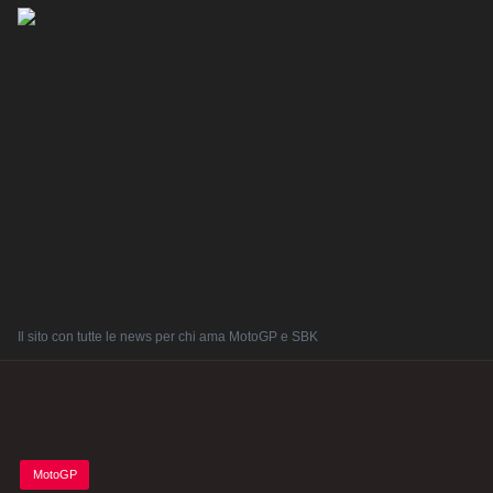
Il sito con tutte le news per chi ama MotoGP e SBK
Posted
MotoGP
in