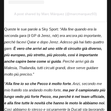
A post shared by Marc Márquez (@marcmarquez93)
Queste le sue parole a Sky Sport
:
“Alla fine quando era la
seconda gara
(il GP di Jerez, ndr)
era ancora più importante,
perchè facevi Qatar e dopo Jerez. Adesso già hai fatto quattro
gare.
È vero che arrivi ad uno stile di circuito già diverso,
più europeo, più stretto, più piccolo, così è importante
anche capire bene come si guida
. Perchè arrivi già da
Malesia, Thailandia, tutti circuiti grandi, dove serve guidare
molto più preciso.”
“
Alla fine io so che Pecco è molto forte
. Anzi, secondo me
mio fratello sta andando molto forte,
ma per il campionato più
lungo vedo più forte Pecco, ma perchè è nel team ufficiale,
e alla fine tutte le novità che hanno le moto le abbiamo noi
.
Così abbiamo lo stesso e sicuramente la Ducati sta lavorando