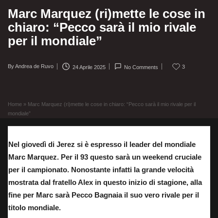
Marc Marquez (ri)mette le cose in
chiaro: “Pecco sarà il mio rivale
per il mondiale”
By
Andrea de Ruvo
3
24 Aprile 2025
No Comments
Posted
by
Home
»
Marc Marquez (ri)mette le cose in chiaro: “Pecco sarà il mio rivale per il
mondiale”
Nel giovedì di Jerez si è espresso il leader del mondiale
Marc Marquez. Per il 93 questo sarà un weekend cruciale
per il campionato. Nonostante infatti la grande velocità
mostrata dal fratello Alex in questo inizio di stagione, alla
fine per Marc sarà Pecco Bagnaia il suo vero rivale per il
titolo mondiale.