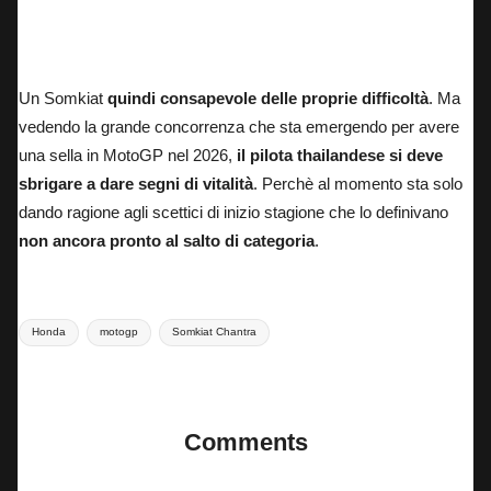
Somkiat Chantra sulla LCR Idemitsu durante il GP del Qatar
Un Somkiat
quindi consapevole delle proprie difficoltà
. Ma
vedendo la grande concorrenza che sta emergendo per avere
una sella in MotoGP nel 2026,
il pilota thailandese si deve
sbrigare a dare segni di vitalità
. Perchè al momento sta solo
dando ragione agli scettici di inizio stagione che lo definivano
non ancora pronto al salto di categoria
.
Tags:
Honda
motogp
Somkiat Chantra
Last updated on 21 Aprile 2025
Comments
No comments yet. Why don’t you start the discussion?