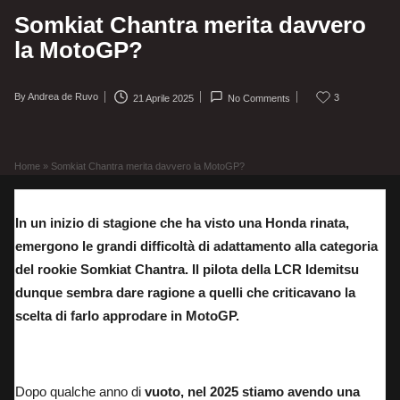
Somkiat Chantra merita davvero
la MotoGP?
By
Andrea de Ruvo
3
21 Aprile 2025
No Comments
Posted
by
Home
»
Somkiat Chantra merita davvero la MotoGP?
In un inizio di stagione che ha visto una Honda rinata,
emergono le grandi difficoltà di adattamento alla categoria
del rookie Somkiat Chantra. Il pilota della LCR Idemitsu
dunque sembra dare ragione a quelli che criticavano la
scelta di farlo approdare in MotoGP.
Somkiat Chantra in griglia nel GP del Qatar
Dopo qualche anno di
vuoto, nel 2025 stiamo avendo una