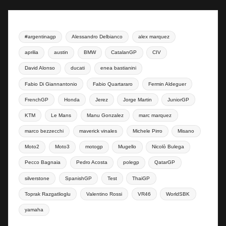
#argentinagp
Alessandro Delbianco
alex marquez
aprilia
austin
BMW
CatalanGP
CIV
David Alonso
ducati
enea bastianini
Fabio Di Giannantonio
Fabio Quartararo
Fermin Aldeguer
FrenchGP
Honda
Jerez
Jorge Martin
JuniorGP
KTM
Le Mans
Manu Gonzalez
marc marquez
marco bezzecchi
maverick vinales
Michele Pirro
Misano
Moto2
Moto3
motogp
Mugello
Nicolò Bulega
Pecco Bagnaia
Pedro Acosta
polegp
QatarGP
silverstone
SpanishGP
Test
ThaiGP
Toprak Razgatlioglu
Valentino Rossi
VR46
WorldSBK
yamaha