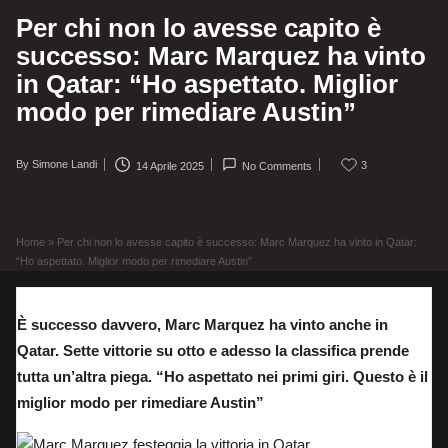
Per chi non lo avesse capito è
successo: Marc Marquez ha vinto
in Qatar: “Ho aspettato. Miglior
modo per rimediare Austin”
By
Simone Landi
3
14 Aprile 2025
No Comments
Posted
by
Home
»
Per chi non lo avesse capito è successo: Marc Marquez ha vinto in Qatar:
“Ho aspettato. Miglior modo per rimediare Austin”
È successo davvero, Marc Marquez ha vinto anche in
Qatar. Sette vittorie su otto e adesso la classifica prende
tutta un’altra piega. “Ho aspettato nei primi giri. Questo è il
miglior modo per rimediare Austin”