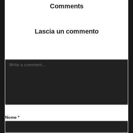
Comments
No comments yet. Why don’t you start the discussion?
Lascia un commento
Il tuo indirizzo email non sarà pubblicato.
I campi obbligatori sono
contrassegnati
*
Nome
*