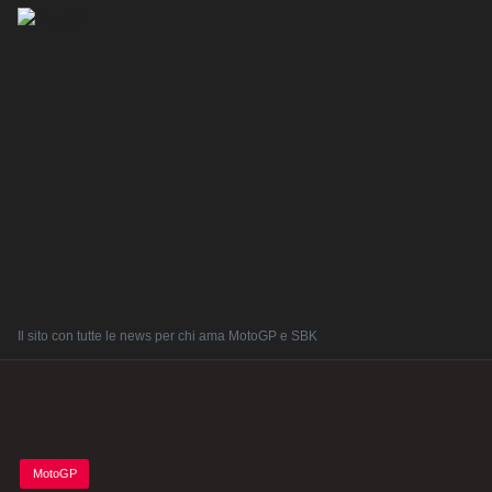
Il sito con tutte le news per chi ama MotoGP e SBK
Posted
MotoGP
in