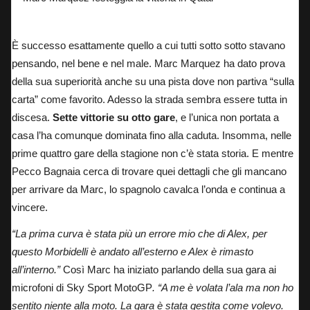
Marc Marquez festeggia la vittoria in Qatar
È successo esattamente quello
a cui tutti sotto sotto stavano
pensando, nel bene e nel male. Marc Marquez ha dato prova
della sua superiorità anche su una pista dove non partiva “sulla
carta” come favorito. Adesso la strada sembra essere tutta in
discesa.
Sette vittorie su otto gare
, e l’unica non portata a
casa l’ha comunque dominata fino alla caduta. Insomma, nelle
prime quattro gare della stagione non c’è stata storia. E mentre
Pecco Bagnaia cerca di trovare quei dettagli che gli mancano
per arrivare da Marc, lo spagnolo cavalca l’onda e continua a
vincere.
“La prima curva è stata più un errore mio che di Alex, per
questo Morbidelli è andato all’esterno e Alex è rimasto
all’interno.”
Così Marc ha iniziato parlando della sua gara
ai
microfoni di Sky Sport MotoGP
. “A me è volata l’ala ma non ho
sentito niente alla moto. La gara è stata gestita come volevo.