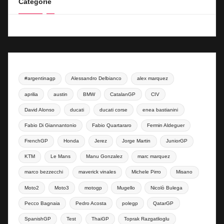
Categorie
#argentinagp
Alessandro Delbianco
alex marquez
aprilia
austin
BMW
CatalanGP
CIV
David Alonso
ducati
ducati corse
enea bastianini
Fabio Di Giannantonio
Fabio Quartararo
Fermin Aldeguer
FrenchGP
Honda
Jerez
Jorge Martin
JuniorGP
KTM
Le Mans
Manu Gonzalez
marc marquez
marco bezzecchi
maverick vinales
Michele Pirro
Misano
Moto2
Moto3
motogp
Mugello
Nicolò Bulega
Pecco Bagnaia
Pedro Acosta
polegp
QatarGP
SpanishGP
Test
ThaiGP
Toprak Razgatlioglu