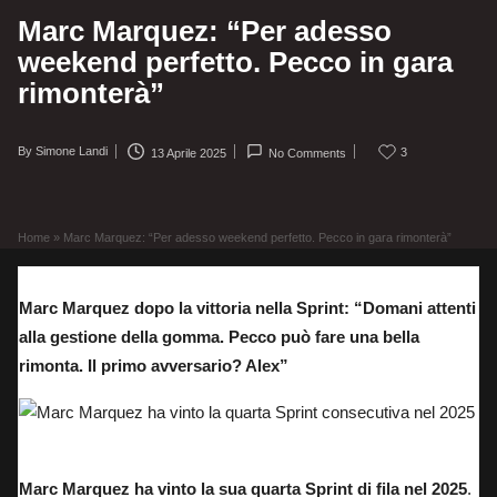
Marc Marquez: “Per adesso
weekend perfetto. Pecco in gara
rimonterà”
By
Simone Landi
3
13 Aprile 2025
No Comments
Posted
by
Home
»
Marc Marquez: “Per adesso weekend perfetto. Pecco in gara rimonterà”
Marc Marquez dopo la vittoria nella Sprint: “Domani attenti
alla gestione della gomma. Pecco può fare una bella
rimonta. Il primo avversario? Alex”
Marc Marquez ha vinto la quarta Sprint consecutiva nel 2025
Marc Marquez ha vinto la sua quarta Sprint di fila nel 2025
.