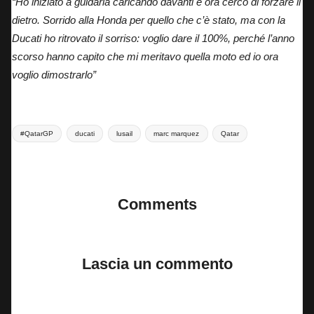
“Ho iniziato a guidarla caricando davanti e ora cerco di forzare il
dietro. Sorrido alla Honda per quello che c’è stato, ma con la
Ducati ho ritrovato il sorriso: voglio dare il 100%, perché l’anno
scorso hanno capito che mi meritavo quella moto ed io ora
voglio dimostrarlo”
Tags:
#QatarGP
ducati
lusail
marc marquez
Qatar
Last updated on 13 Aprile 2025
Comments
No comments yet. Why don’t you start the discussion?
Lascia un commento
Il tuo indirizzo email non sarà pubblicato.
I campi obbligatori sono
contrassegnati
*