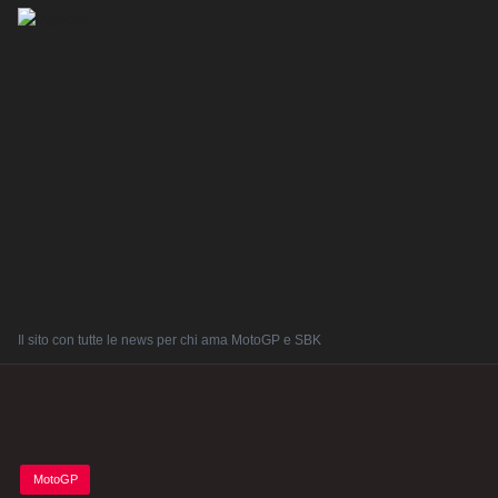
Il sito con tutte le news per chi ama MotoGP e SBK
Posted
MotoGP
in