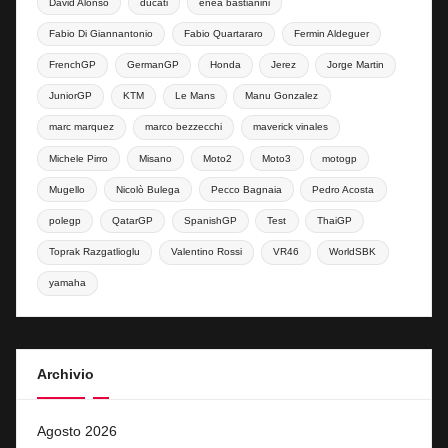
David Alonso
ducati
enea bastianini
Fabio Di Giannantonio
Fabio Quartararo
Fermin Aldeguer
FrenchGP
GermanGP
Honda
Jerez
Jorge Martin
JuniorGP
KTM
Le Mans
Manu Gonzalez
marc marquez
marco bezzecchi
maverick vinales
Michele Pirro
Misano
Moto2
Moto3
motogp
Mugello
Nicolò Bulega
Pecco Bagnaia
Pedro Acosta
polegp
QatarGP
SpanishGP
Test
ThaiGP
Toprak Razgatlioglu
Valentino Rossi
VR46
WorldSBK
yamaha
Archivio
Agosto 2026