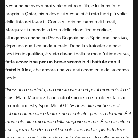
Nessuno ne aveva mai vinte quattro di fila, e lui lo ha fatto
proprio in Qatar, pista dove lui stesso si è tirato fuori più volte
dalla lista dei favoriti. Con la vittoria nel sabato di Lusail,
Marquez si riprende la testa della classifica mondiale,
allungando anche su
Pecco Bagnaia nella Sprint mai incisivo
,
dopo una qualifica andata male. Dopo la stratosferica pole
position in qualifica, è stato davanti dalla prima all’ultima curva,
fatta eccezione per un breve scambio di battute con il
fratello Alex
, che ancora una volta si accontenta del secondo
posto.
“
Nessuno è perfetto, ma questo weekend per il momento lo è.”
Così Marc Marquez ha iniziato il suo discorso intervistato
ai
microfoni di Sky Sport MotoGP.
“E devo dire anche che il
sabato non mi piace tanto, sono contento, penso a domani. È il
momento più importante della stagione per me. È un circuito in
cui sapevo che Pecco e Alex potevano andare più forti di me,
ma siamo a un livello molto simile. Avevo visto nelle prove che