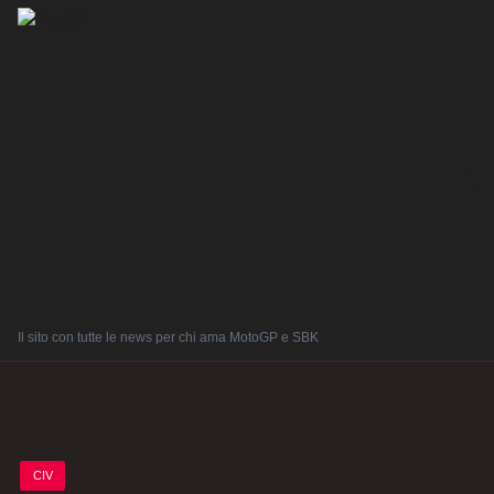
Il sito con tutte le news per chi ama MotoGP e SBK
Posted
CIV
in