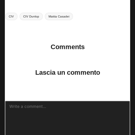
Tags:
CIV
CIV Dunlop
Mattia Casadei
Last updated on 2 Aprile 2025
Comments
No comments yet. Why don’t you start the discussion?
Lascia un commento
Il tuo indirizzo email non sarà pubblicato.
I campi obbligatori sono
contrassegnati
*