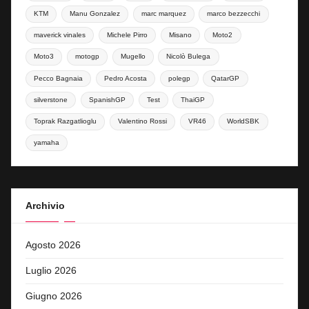
KTM
Manu Gonzalez
marc marquez
marco bezzecchi
maverick vinales
Michele Pirro
Misano
Moto2
Moto3
motogp
Mugello
Nicolò Bulega
Pecco Bagnaia
Pedro Acosta
polegp
QatarGP
silverstone
SpanishGP
Test
ThaiGP
Toprak Razgatlioglu
Valentino Rossi
VR46
WorldSBK
yamaha
Archivio
Agosto 2026
Luglio 2026
Giugno 2026