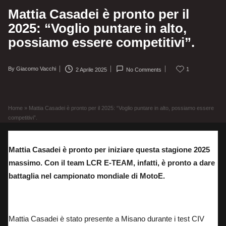
Mattia Casadei è pronto per il
2025: “Voglio puntare in alto,
possiamo essere competitivi”.
By
Giacomo Vacchi
1
2 Aprile 2025
No Comments
Posted
by
Home
»
Mattia Casadei è pronto per il 2025: “Voglio puntare in alto, possiamo essere
competitivi”.
Mattia Casadei è pronto per iniziare questa stagione 2025
massimo. Con il team LCR E-TEAM, infatti, è pronto a dare
battaglia nel campionato mondiale di MotoE.
Mattia Casadei: pilota del team LCR E-TEAM nel mondiale MotoE 2025.
Mattia Casadei è stato presente a Misano durante i test CIV