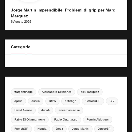
Jorge Martin imprendibile. Problemi di grip per Marc
Marquez
8 Agosto 2026
Categorie
#argentinagp
Alessandro Delbianco
alex marquez
aprilia
austin
BMW
britishgp
CatalanGP
CIV
David Alonso
ducati
enea bastianini
Fabio Di Giannantonio
Fabio Quartararo
Fermin Aldeguer
FrenchGP
Honda
Jerez
Jorge Martin
JuniorGP