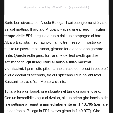
A post shared by WorldSBK (@worldsbk)
Sorte ben diversa per Nicolò Bulega, il cui buongiorno si è visto
sin dal mattino. Il pilota di Aruba.it Racing
si è preso il miglior
tempo delle FP1
, seguito a ruota dal suo compagno di box
Alvaro Bautista. Il romagnolo ha inoltre messo in mostra da
subito un passo mostruoso, girando forte anche con gomme
finite. Questa volta però, forti anche dei test svolti qui due
settimane fa,
gli inseguitori si sono subito mostrati
vicinissimi
. I primi otto piloti hanno chiuso compresi in poco più
di due decimi di secondo, tra cui spiccano i due italiani Axel
Bassani, terzo, e Yari Montella quinto.
Tutta la furia di Toprak si è sfogata nel turno di pomeridiano.
Con un incredibile voglia di rivalsa, al suo primo giro lanciato del
fine settimana
registra immediatamente un 1:40.705
(per fare
un confronto, Bulega in FP1 aveva girato in 1:40.977). Giro