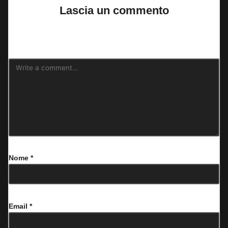
Lascia un commento
Il tuo indirizzo email non sarà pubblicato.
I campi obbligatori sono
contrassegnati
*
Nome
*
Email
*