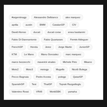
#argentinagp
Alessandro Delbianco
alex marquez
aprilia
austin
BMW
CatalanGP
CIV
David Alonso
ducati
ducati corse
enea bastianini
Fabio Di Giannantonio
Fabio Quartararo
Fermin Aldeguer
FrenchGP
Honda
Jerez
Jorge Martin
JuniorGP
KTM
Le Mans
Manu Gonzalez
marc marquez
marco bezzecchi
maverick vinales
Michele Pirro
Misano
Moto2
Moto3
motogp
Mugello
Nicolò Bulega
Pecco Bagnaia
Pedro Acosta
polegp
QatarGP
SpanishGP
Test
ThaiGP
Toprak Razgatlioglu
Valentino Rossi
VR46
WorldSBK
yamaha