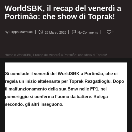
WorldSBK, il recap del venerdì a
Portimão: che show di Toprak!
By
Filippo Matteucci
3
28 Marzo 2025
No Comments
Posted
by
Home
»
WorldSBK, il recap del venerdì a Portimão: che show di Toprak!
Si conclude il venerdì del WorldSBK a Portimão, che ci
regala un inizio altalenante per Toprak Razgatlioglu. Dopo
il malfunzionamento della sua Bmw nelle FP1, nel
pomeriggio si conferma l’uomo da battere. Bulega
secondo, gli altri inseguono.
Niccolò Bulega, attuale leader del WorldSBK, è il primo inseguitore di Toprak a
Portimao