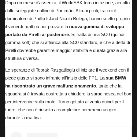
Dopo un mese d’assenza, il WorldSBK torna in azione, accolto
dalle soleggiate colline di Portimão. Alcuni piloti, tra cui il
dominatore di Phillip Island Nicolò Bulega, hanno scelto proprio
il venerdì mattina per provare la
nuova gomma di sviluppo
portato da Pirelli al posteriore
. Si tratta di una SC0 (quindi
gomma soft) che si affianca alla SC0 standard, e che a detta di
Pirelli dovrebbe garantire maggior stabilità e durata grazie alla
struttura diversa.
Le speranze di Toprak Razgatlioglu di iniziare il weekend con il
piede giusto si sono infrante all’inizio delle FP1.
La sua BMW
ha riscontrato un
grave malfunzionamento
, tanto che la
squadra si è trovata costretta a chiudere la saracinesca del box
per intervenire sulla moto. Turno gettato al vento quindi per il
turco, che non è riuscito a completare nemmeno un giro
durante la mattina.