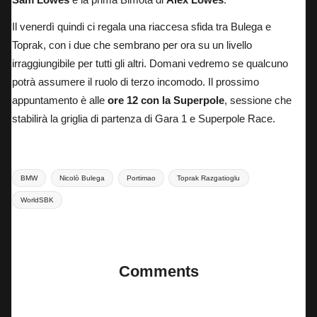
Il venerdì quindi ci regala una riaccesa sfida tra Bulega e
Toprak, con i due che sembrano per ora su un livello
irraggiungibile per tutti gli altri. Domani vedremo se qualcuno
potrà assumere il ruolo di terzo incomodo. Il prossimo
appuntamento è alle
ore 12 con la Superpole
, sessione che
stabilirà la griglia di partenza di Gara 1 e Superpole Race.
Tags:
BMW
Nicolò Bulega
Portimao
Toprak Razgatioglu
WorldSBK
Last updated on 28 Marzo 2025
Comments
No comments yet. Why don’t you start the discussion?