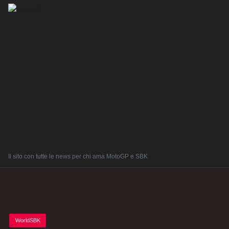
Il sito con tutte le news per chi ama MotoGP e SBK
Posted
WorldSBK
in