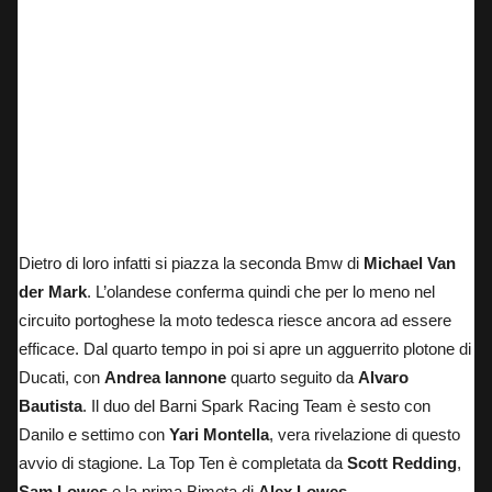
Dietro di loro infatti si piazza la seconda Bmw di
Michael Van
der Mark
. L’olandese conferma quindi che per lo meno nel
circuito portoghese la moto tedesca riesce ancora ad essere
efficace. Dal quarto tempo in poi si apre un agguerrito plotone di
Ducati, con
Andrea Iannone
quarto seguito da
Alvaro
Bautista
.
Il duo del Barni Spark Racing Team
è sesto con
Danilo e settimo con
Yari Montella
, vera rivelazione di questo
avvio di stagione. La Top Ten è completata da
Scott Redding
,
Sam Lowes
e la prima Bimota di
Alex Lowes
.