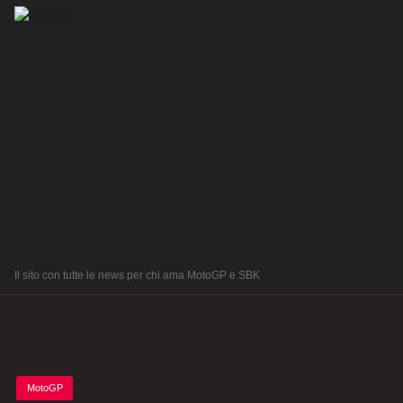
Il sito con tutte le news per chi ama MotoGP e SBK
Posted
MotoGP
in