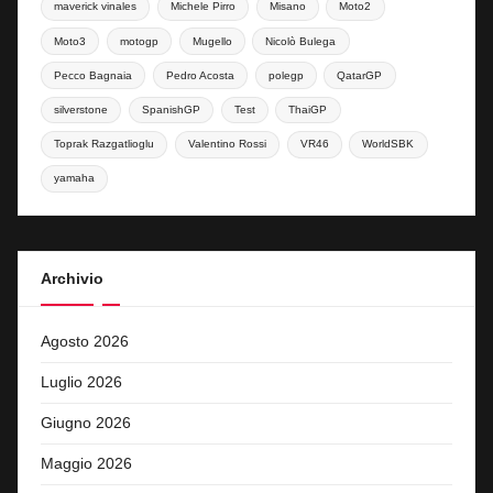
maverick vinales
Michele Pirro
Misano
Moto2
Moto3
motogp
Mugello
Nicolò Bulega
Pecco Bagnaia
Pedro Acosta
polegp
QatarGP
silverstone
SpanishGP
Test
ThaiGP
Toprak Razgatlioglu
Valentino Rossi
VR46
WorldSBK
yamaha
Archivio
Agosto 2026
Luglio 2026
Giugno 2026
Maggio 2026