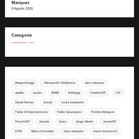
Marquez
8 Agosto 2026
Categorie
#argentinagp
Alessandro Delbianco
alex marquez
aprilia
austin
BMW
britishgp
CatalanGP
CIV
David Alonso
ducati
enea bastianini
Fabio Di Giannantonio
Fabio Quartararo
Fermin Aldeguer
FrenchGP
Honda
Jerez
Jorge Martin
JuniorGP
KTM
Manu Gonzalez
marc marquez
marco bezzecchi