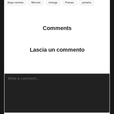
Tags:
diogo moreira
Mercato
motogp
Pramac
yamaha
Last updated on 8 Marzo 2025
Comments
No comments yet. Why don’t you start the discussion?
Lascia un commento
Il tuo indirizzo email non sarà pubblicato.
I campi obbligatori sono
contrassegnati
*