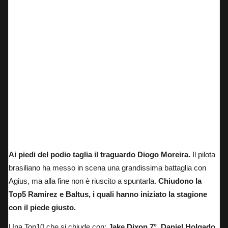
Aron Canet: 2° posizione in Moto2 nel Gran Premio della Thailandia.
Ai piedi del podio taglia il traguardo Diogo Moreira.
Il pilota
brasiliano ha messo in scena una grandissima battaglia con
Agius, ma alla fine non è riuscito a spuntarla.
Chiudono la
Top5 Ramirez e Baltus, i quali hanno iniziato la stagione
con il piede giusto.
Una Top10 che si chiude con:
Jake Dixon 7°, Daniel Holgado