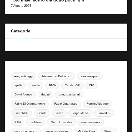
“Sto male, soffro già dopo pochi giri”
7 Agosto 2026
Categorie
#argentinagp
Alessandro Delbianco
alex marquez
aprilia
austin
BMW
CatalanGP
CIV
David Alonso
ducati
enea bastianini
Fabio Di Giannantonio
Fabio Quartararo
Fermin Aldeguer
FrenchGP
Honda
Jerez
Jorge Martin
JuniorGP
KTM
Le Mans
Manu Gonzalez
marc marquez
marco bezzecchi
maverick vinales
Michele Pirro
Misano