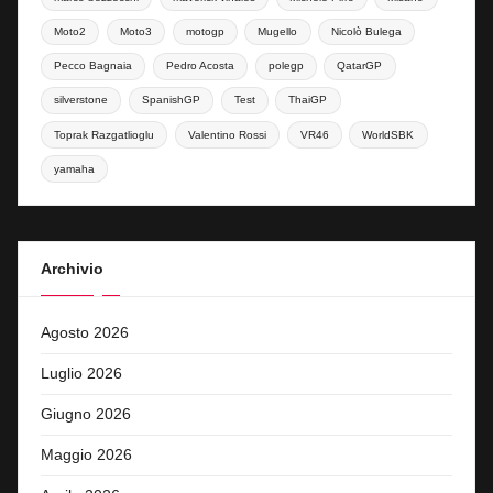
Moto2
Moto3
motogp
Mugello
Nicolò Bulega
Pecco Bagnaia
Pedro Acosta
polegp
QatarGP
silverstone
SpanishGP
Test
ThaiGP
Toprak Razgatlioglu
Valentino Rossi
VR46
WorldSBK
yamaha
Archivio
Agosto 2026
Luglio 2026
Giugno 2026
Maggio 2026