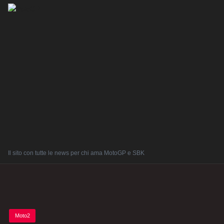
Il sito con tutte le news per chi ama MotoGP e SBK
Posted
Moto2
in