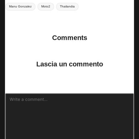
Tags:
Manu Gonzalez
Moto2
Thailandia
Last updated on 2 Marzo 2025
Comments
No comments yet. Why don’t you start the discussion?
Lascia un commento
Il tuo indirizzo email non sarà pubblicato.
I campi obbligatori sono
contrassegnati
*