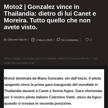
Moto2 | Gonzalez vince in
Thailandia: dietro di lui Canet e
Moreira. Tutto quello che non
avete visto.
By
Giacomo Vacchi
2
2 Marzo 2025
No Comments
Posted
by
Home
»
Moto2 | Gonzalez vince in Thailandia: dietro di lui Canet e Moreira. Tutto
quello che non avete visto.
Moto2 dominata da Manu Gonzalez sin dall’inizio. Il pilota
spagnolo vince la prima gara inaugurale del mondiale in
Thailandia davanti a Canet e Senna Agius. Gara sfortunata
per il nostro pilota italiano Celestino Vietti, steso da Agius
quando si trovava in seconda posizione.