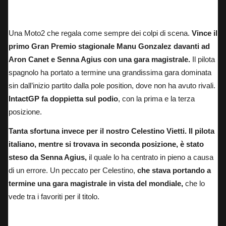
Manu Gonzalez: vincitore del Gran Premio della Thailandia in Moto3.
Una Moto2 che regala come sempre dei colpi di scena.
Vince il
primo Gran Premio stagionale Manu Gonzalez davanti ad
Aron Canet e Senna Agius con una gara magistrale.
Il pilota
spagnolo ha portato a termine una grandissima gara dominata
sin dall’inizio partito dalla pole position, dove non ha avuto rivali.
IntactGP fa doppietta sul podio
, con la prima e la terza
posizione.
Tanta sfortuna invece per il nostro Celestino Vietti. Il pilota
italiano, mentre si trovava in seconda posizione, è stato
steso da Senna Agius,
il quale lo ha centrato in pieno a causa
di un errore. Un peccato per Celestino,
che stava portando a
termine una gara magistrale in vista del mondiale,
che lo
vede tra i favoriti per il titolo.