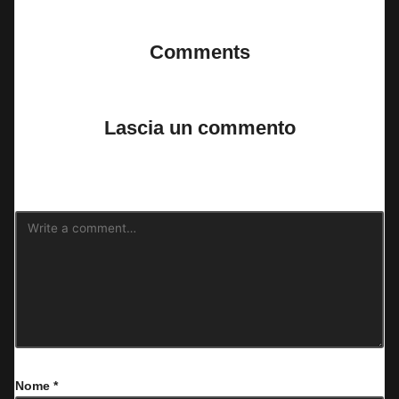
Comments
No comments yet. Why don’t you start the discussion?
Lascia un commento
Il tuo indirizzo email non sarà pubblicato.
I campi obbligatori sono
contrassegnati
*
Nome
*