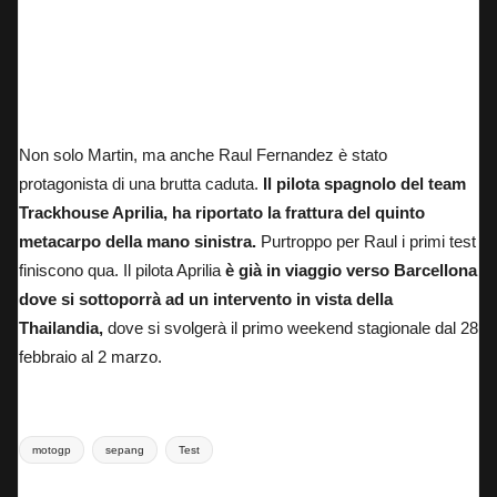
Jorge Martin a terra dopo l’highside nella prima giornata di test a Sepang in Malesia.
Non solo Martin,
ma anche Raul Fernandez è stato
protagonista di una brutta caduta.
Il pilota spagnolo del team
Trackhouse Aprilia, ha riportato la frattura del quinto
metacarpo della mano sinistra.
Purtroppo per Raul i primi test
finiscono qua. Il pilota Aprilia
è già in viaggio verso Barcellona
dove si sottoporrà ad un intervento in vista della
Thailandia,
dove si svolgerà il primo weekend stagionale dal 28
febbraio al 2 marzo.
Tags:
motogp
sepang
Test
Last updated on 5 Febbraio 2025