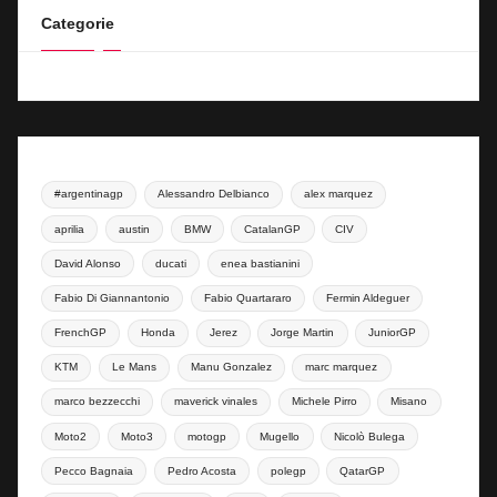
Categorie
#argentinagp
Alessandro Delbianco
alex marquez
aprilia
austin
BMW
CatalanGP
CIV
David Alonso
ducati
enea bastianini
Fabio Di Giannantonio
Fabio Quartararo
Fermin Aldeguer
FrenchGP
Honda
Jerez
Jorge Martin
JuniorGP
KTM
Le Mans
Manu Gonzalez
marc marquez
marco bezzecchi
maverick vinales
Michele Pirro
Misano
Moto2
Moto3
motogp
Mugello
Nicolò Bulega
Pecco Bagnaia
Pedro Acosta
polegp
QatarGP