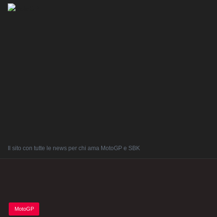
Il sito con tutte le news per chi ama MotoGP e SBK
Posted
MotoGP
in