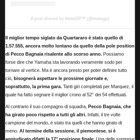
A post shared by MotoGP™ (@motogp)
Il miglior tempo siglato da Quartararo è stato quello di
1.57.555, ancora molto lontano da quello della pole position
di Pecco Bagnaia risalente allo scorso anno.
Possiamo
forse dire che Yamaha sta lavorando veramente sodo per
tornare al vertice. Ma è ancora presto per poter definire tutto
ciò,
bisognerà aspettare le prossime giornate e,
soprattutto, la prima gara.
Tanti giri completati per Marquez, il
quale ha fatto segnare il miglior crono al 52° dei 54 effettuati.
Al contrario il suo compagno di squadra,
Pecco Bagnaia, che
ha girato poco rispetto a tutti gli altri.
Infatti, il tre volte
campione del mondo, è stato tra quelli che hanno girato di
meno.
Al termine della sessione, il piemontese. si è
aggiudicato difatti la 17° posizione finale.
Una delle sorprese