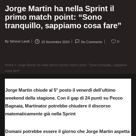
Jorge Martin ha nella Sprint il
primo match point: “Sono
tranquillo, sappiamo cosa fare”
By
Simone Landi
0
15 Novembre 2024
No Comments
Posted
by
Home
»
Jorge Martin ha nella Sprint il primo match point: “Sono tranquillo, sappiamo
cosa fare”
Jorge Martin chiude al 5° posto il venerdì dell’ultimo
weekend della stagione. Con il gap di 24 punti su Pecco
Bagnaia, Martinator potrebbe chiudere il discorso
matematicamente già nella Sprint
Domani potrebbe essere il giorno che Jorge Martin aspetta