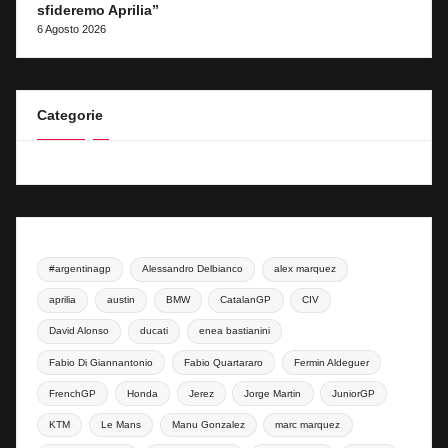
sfideremo Aprilia”
6 Agosto 2026
Categorie
#argentinagp
Alessandro Delbianco
alex marquez
aprilia
austin
BMW
CatalanGP
CIV
David Alonso
ducati
enea bastianini
Fabio Di Giannantonio
Fabio Quartararo
Fermin Aldeguer
FrenchGP
Honda
Jerez
Jorge Martin
JuniorGP
KTM
Le Mans
Manu Gonzalez
marc marquez