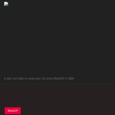
Il sito con tutte le news per chi ama MotoGP e SBK
Posted
MotoGP
in