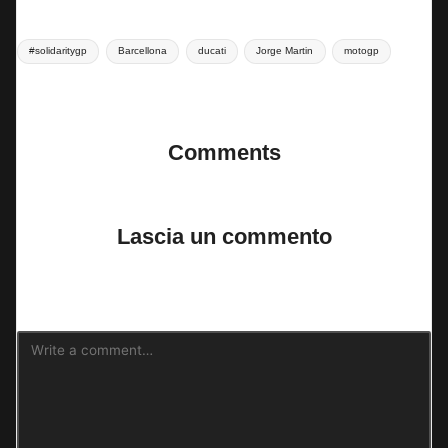
Tags:
#solidaritygp
Barcellona
ducati
Jorge Martin
motogp
Last updated on 15 Novembre 2024
Comments
No comments yet. Why don’t you start the discussion?
Lascia un commento
Il tuo indirizzo email non sarà pubblicato.
I campi obbligatori sono
contrassegnati
*