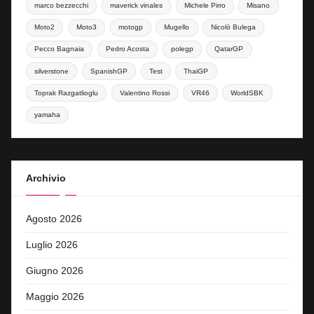
marco bezzecchi
maverick vinales
Michele Pirro
Misano
Moto2
Moto3
motogp
Mugello
Nicolò Bulega
Pecco Bagnaia
Pedro Acosta
polegp
QatarGP
silverstone
SpanishGP
Test
ThaiGP
Toprak Razgatlioglu
Valentino Rossi
VR46
WorldSBK
yamaha
Archivio
Agosto 2026
Luglio 2026
Giugno 2026
Maggio 2026