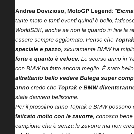
Andrea Dovizioso,
MotoGP Legend
:
“
Eicma
tante moto e tanti eventi quindi è bello, fatic
WorldSBK, anche se non la guardo in live la 
essere sempre aggiornato. Penso che
Toprak
speciale e pazzo
, sicuramente BMW ha migli
forte e quanto è veloce
. Lo scorso anno in 
con BMW ha fatto ancora meglio. È stato bello
altrettanto bello vedere Bulega super comp
anno
credo che
Toprak e BMW diventeranno 
state davvero bellissime.
Per il prossimo anno Toprak e BMW possono e
faticato molto con le zavorre
, conosco bene i
campione che è senza le zavorre ma non cred