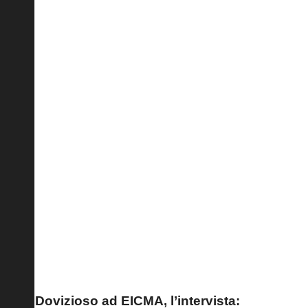
L’intervista a WorldSBK
Dovizioso ad EICMA, l’intervista: