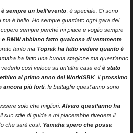
 è sempre un bell’evento
, è speciale. Ci sono
oso ma è bello. Ho sempre guardato ogni gara del
recupero sempre perché mi piace e voglio sempre
 e BMW abbiano fatto qualcosa di veramente
orato tanto ma T
oprak ha fatto vedere quanto è
Yamaha ha fatto una buona stagione ma quest’anno
 vederlo così veloce su un’altra casa ed
è stato
etitivo al primo anno del WorldSBK
. Il
prossimo
ancora più forti
, le battaglie quest’anno sono
ssere solo che migliori,
Alvaro quest’anno ha
l suo stile di guida e mi piacerebbe rivedere il
o che sarà così.
Yamaha spero che possa