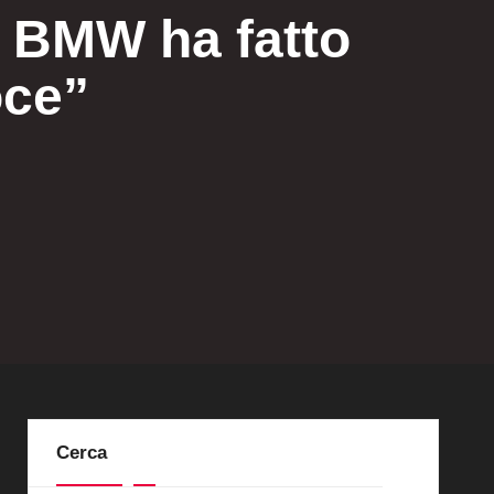
 BMW ha fatto
oce”
Cerca