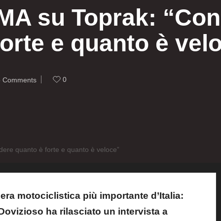
MA su Toprak: “Con
orte e quanto è vel
0
 Comments
ere quanto è forte e quanto è veloce”
era motociclistica più importante d’Italia:
vizioso ha rilasciato un intervista a