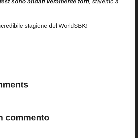
test sono andati veramente forti
, staremo a
ncredibile stagione del WorldSBK!
Last updated on 12 Novembre 2024
mments
n’t you start the discussion?
un commento
to.
I campi obbligatori sono contrassegnati
*