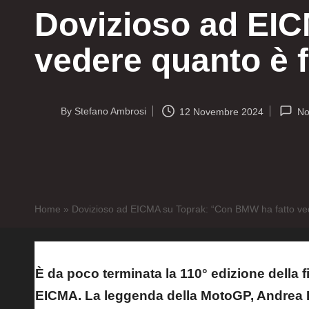
Dovizioso ad EIC
vedere quanto è f
By
Stefano Ambrosi
12 Novembre 2024
No
Posted
by
Home
»
Dovizioso ad EICMA su Toprak: “Con BMW ha fatto ved
È da poco terminata la 110° edizione della fi
EICMA. La leggenda della MotoGP, Andrea Do