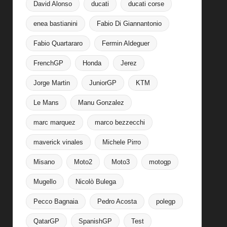
David Alonso
ducati
ducati corse
enea bastianini
Fabio Di Giannantonio
Fabio Quartararo
Fermin Aldeguer
FrenchGP
Honda
Jerez
Jorge Martin
JuniorGP
KTM
Le Mans
Manu Gonzalez
marc marquez
marco bezzecchi
maverick vinales
Michele Pirro
Misano
Moto2
Moto3
motogp
Mugello
Nicolò Bulega
Pecco Bagnaia
Pedro Acosta
polegp
QatarGP
SpanishGP
Test