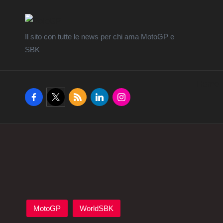
Il sito con tutte le news per chi ama MotoGP e
SBK
Home
facebook.com
twitter.com
rss.com
linkedin.com
instagram.com
Posted
MotoGP
WorldSBK
in