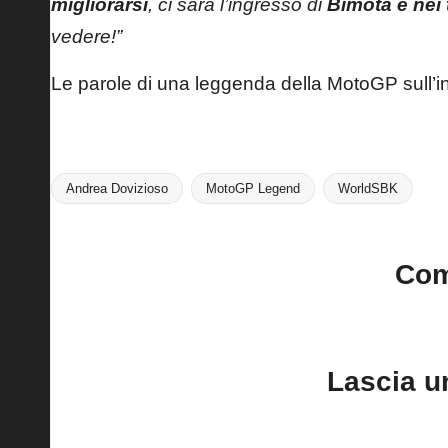
migliorarsi
, ci sarà l’ingresso di
Bimota e nei 
vedere!”
Le parole di una leggenda della MotoGP sull’i
Andrea Dovizioso
MotoGP Legend
WorldSBK
Tags:
Co
No comments yet. Why do
Lascia 
Il tuo indirizzo email non sarà pubblica