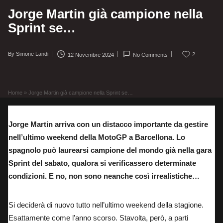
Jorge Martin già campione nella
Sprint se…
By
Simone Landi
2
12 Novembre 2024
No Comments
Posted
by
Home
»
Jorge Martin già campione nella Sprint se…
Jorge Martin arriva con un distacco importante da gestire
nell’ultimo weekend della MotoGP a Barcellona. Lo
spagnolo può laurearsi campione del mondo già nella gara
Sprint del sabato, qualora si verificassero determinate
condizioni. E no, non sono neanche così irrealistiche…
Si deciderà di nuovo tutto nell’ultimo weekend della stagione.
Esattamente come l’anno scorso. Stavolta, però, a parti