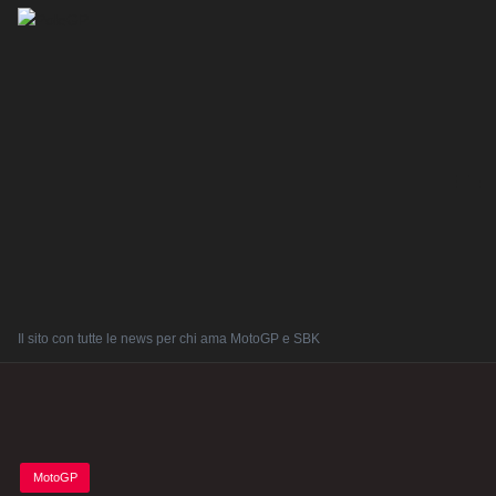
Il sito con tutte le news per chi ama MotoGP e SBK
Posted
MotoGP
in