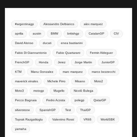
#argentinagp
Alessandro Delbianco
alex marquez
aprilia
austin
BMW
britishgp
CatalanGP
CIV
David Alonso
ducati
enea bastianini
Fabio Di Giannantonio
Fabio Quartararo
Fermin Aldeguer
FrenchGP
Honda
Jerez
Jorge Martin
JuniorGP
KTM
Manu Gonzalez
marc marquez
marco bezzecchi
maverick vinales
Michele Pirro
Misano
Moto2
Moto3
motogp
Mugello
Nicolò Bulega
Pecco Bagnaia
Pedro Acosta
polegp
QatarGP
silverstone
SpanishGP
Test
ThaiGP
Toprak Razgatlioglu
Valentino Rossi
VR46
WorldSBK
yamaha