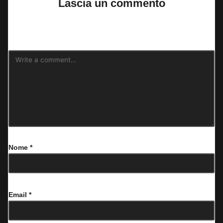
Lascia un commento
Il tuo indirizzo email non sarà pubblicato.
I campi obbligatori sono
contrassegnati
*
Nome
*
Email
*