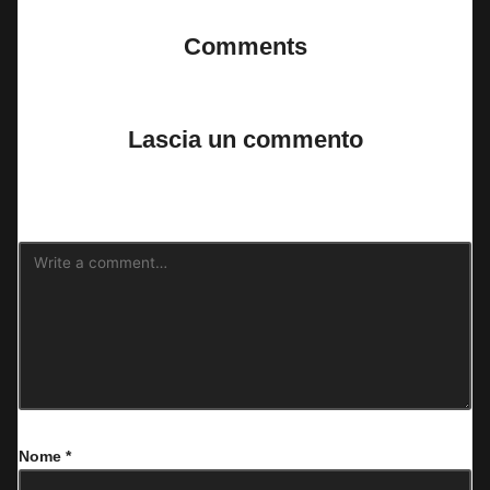
Comments
No comments yet. Why don’t you start the discussion?
Lascia un commento
Il tuo indirizzo email non sarà pubblicato.
I campi obbligatori sono
contrassegnati
*
Nome
*