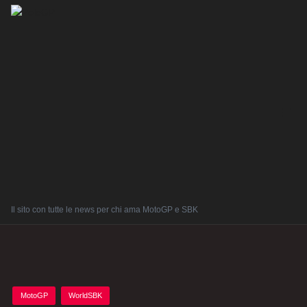
Il sito con tutte le news per chi ama MotoGP e SBK
Posted
MotoGP
WorldSBK
in