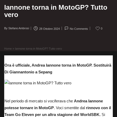
Iannone torna in MotoGP? Tutto
vero
By
Stefano Ambrosi
0
28 Ottobre 2024
No Comments
Posted
by
Home
»
Iannone torna in MotoGP? Tutto vero
Ora è ufficiale, Andrea Iannone torna in MotoGP. Sostituirà
Di Giannantonio a Sepang
Andrea Iannone, vincitore Austria 2016
Nel periodo di mercato si vociferava che
Andrea Iannone
potesse tornare in MotoGP
. Voci smentite dal
rinnovo con il
Team Go Eleven per un altra stagione del WorldSBK
.
Si