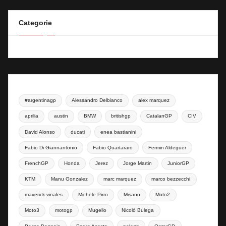
Categorie
#argentinagp
Alessandro Delbianco
alex marquez
aprilia
austin
BMW
britishgp
CatalanGP
CIV
David Alonso
ducati
enea bastianini
Fabio Di Giannantonio
Fabio Quartararo
Fermin Aldeguer
FrenchGP
Honda
Jerez
Jorge Martin
JuniorGP
KTM
Manu Gonzalez
marc marquez
marco bezzecchi
maverick vinales
Michele Pirro
Misano
Moto2
Moto3
motogp
Mugello
Nicolò Bulega