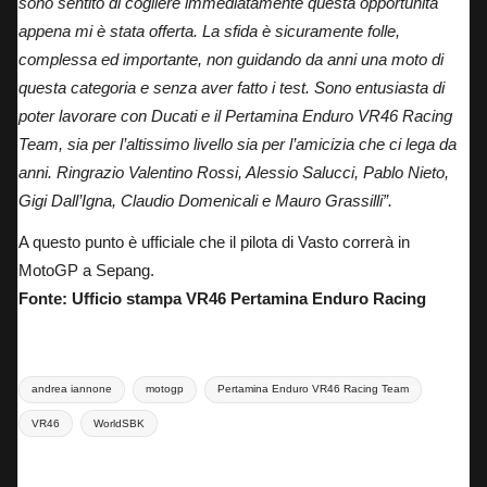
sono sentito di cogliere immediatamente questa opportunità
appena mi è stata offerta. La sfida è sicuramente folle,
complessa ed importante, non guidando da anni una moto di
questa categoria e senza aver fatto i test. Sono entusiasta di
poter lavorare con Ducati e il Pertamina Enduro VR46 Racing
Team, sia per l’altissimo livello sia per l’amicizia che ci lega da
anni. Ringrazio Valentino Rossi, Alessio Salucci, Pablo Nieto,
Gigi Dall’Igna, Claudio Domenicali e Mauro Grassilli”.
A questo punto è ufficiale che il pilota di Vasto correrà in
MotoGP a Sepang.
Fonte: Ufficio stampa VR46 Pertamina Enduro Racing
Tags:
andrea iannone
motogp
Pertamina Enduro VR46 Racing Team
VR46
WorldSBK
Last updated on 28 Ottobre 2024