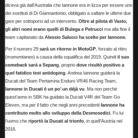
diceva già dall’Australia che Iannone era in lizza per essere uno
dei sostituti di Di Giannantonio, obbligato a saltare le ultime due
gare per sottoporsi ad un intervento.
Oltre al pilota di Vasto,
gli altri nomi erano quelli di Bulega e Petrucci
ma alla fine il
team capitanato da
Alessio Salucci ha scelto per Iannone.
Per il numero 29
sarà un ritorno in MotoGP
, forzato al ritiro
(momentaneo) a causa della squalifica del 2019. Quindi
il suo
comeback sarà a Sepang
, proprio
dove risultò positivo a
quel fatidico test antidoping
. Andrea Iannone guiderà la
Ducati del Team Pertamina Enduro VR46 Racing Team,
Iannone in Ducati è un po’ un déjà vu
. Ma non perché
quest’anno in SBK ha guidato la Ducati V4R del Team Go
Eleven, ma per il fatto che negli anni precedenti
Iannone ha
contributo molto allo sviluppo della Desmosedici.
Fu lui
l’uomo che
riportò la Ducati al trionfo
, in quell’Austria nel
2016.