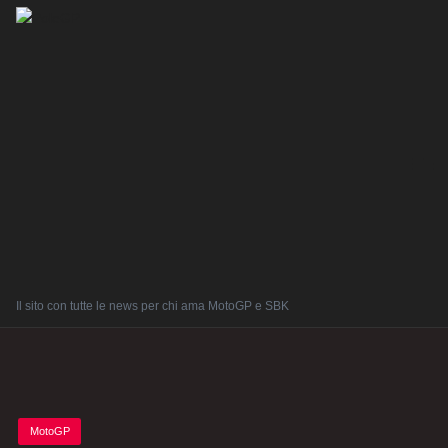
Il sito con tutte le news per chi ama MotoGP e SBK
Posted
MotoGP
in