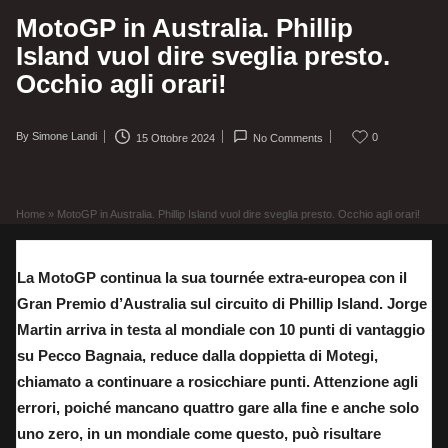
MotoGP in Australia. Phillip
Island vuol dire sveglia presto.
Occhio agli orari!
By
Simone Landi
0
15 Ottobre 2024
No Comments
Posted
by
Home
»
MotoGP in Australia. Phillip Island vuol dire sveglia presto. Occhio agli orari!
La MotoGP continua la sua tournée extra-europea con il
Gran Premio d’Australia sul circuito di Phillip Island. Jorge
Martin arriva in testa al mondiale con 10 punti di vantaggio
su Pecco Bagnaia, reduce dalla doppietta di Motegi,
chiamato a continuare a rosicchiare punti. Attenzione agli
errori, poiché mancano quattro gare alla fine e anche solo
uno zero, in un mondiale come questo, può risultare