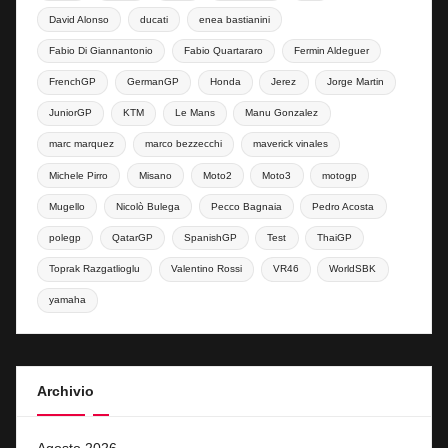
David Alonso
ducati
enea bastianini
Fabio Di Giannantonio
Fabio Quartararo
Fermin Aldeguer
FrenchGP
GermanGP
Honda
Jerez
Jorge Martin
JuniorGP
KTM
Le Mans
Manu Gonzalez
marc marquez
marco bezzecchi
maverick vinales
Michele Pirro
Misano
Moto2
Moto3
motogp
Mugello
Nicolò Bulega
Pecco Bagnaia
Pedro Acosta
polegp
QatarGP
SpanishGP
Test
ThaiGP
Toprak Razgatlioglu
Valentino Rossi
VR46
WorldSBK
yamaha
Archivio