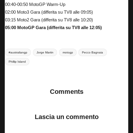
00:40-00:50 MotoGP Warm-Up
02:00 Moto3 Gara (differita su TV8 alle 09:05)
03:15 Moto2 Gara (differita su TV8 alle 10:20)
05:00 MotoGP Gara (differita su TV8 alle 12:05)
Tags:
#australiangp
Jorge Martin
motogp
Pecco Bagnaia
Phillip Island
Last updated on 15 Ottobre 2024
Comments
No comments yet. Why don’t you start the discussion?
Lascia un commento
Il tuo indirizzo email non sarà pubblicato.
I campi obbligatori sono
contrassegnati
*