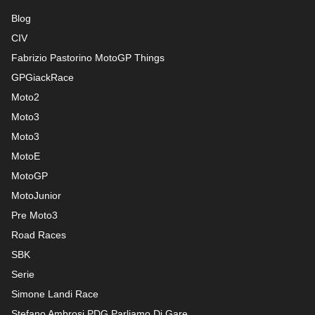
Blog
CIV
Fabrizio Pastorino MotoGP Things
GPGiackRace
Moto2
Moto3
Moto3
MotoE
MotoGP
MotoJunior
Pre Moto3
Road Races
SBK
Serie
Simone Landi Race
Stefano Ambrosi PDG
Parliamo Di Gare