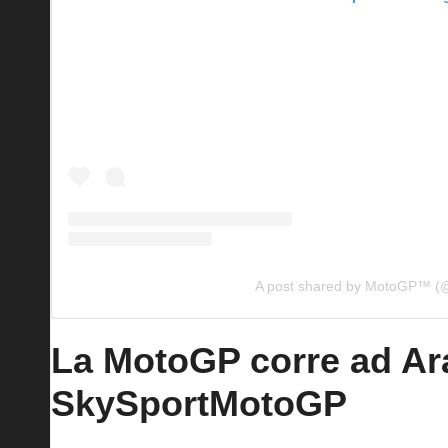
A post shared by MotoGP™ (
La MotoGP corre ad Arag
SkySportMotoGP