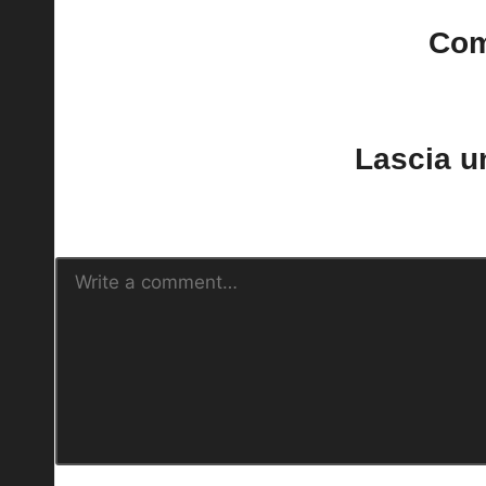
Co
No comments yet. Why do
Lascia 
Il tuo indirizzo email non sarà pubblica