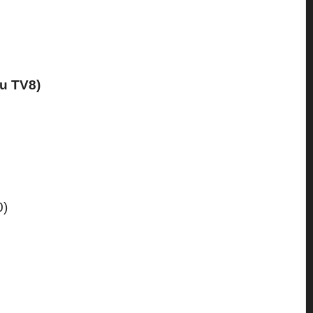
su TV8)
0)
Last updated on 27 Agosto 2024