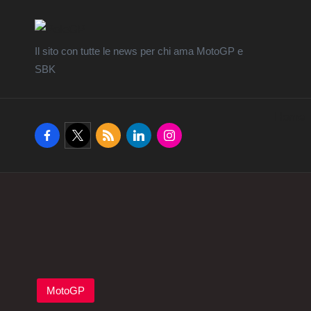
Il sito con tutte le news per chi ama MotoGP e
SBK
Home
facebook.com
twitter.com
rss.com
linkedin.com
instagram.com
Posted
MotoGP
in