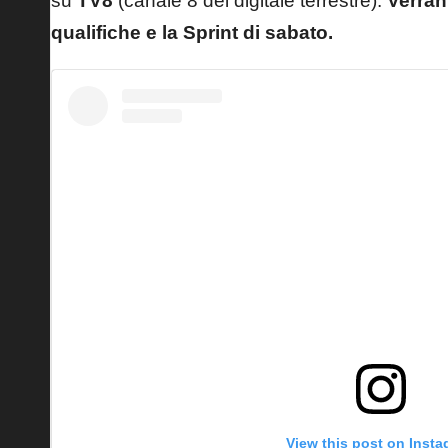
su
TV8
(canale 8 del digitale terrestre).
Verran
qualifiche e la Sprint di sabato.
View this post on Inst