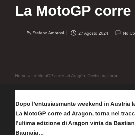
La MotoGP corre a
By
Stefano Ambrosi
27 Agosto 2024
No C
Posted
by
Home
»
La MotoGP corre ad Aragòn. Occhio agli orari.
Dopo l’entusiasmante weekend in Austria l
La MotoGP corre ad Aragon, torna nel trac
l’ultima edizione di Aragon vinta da Bastian
Bagnaia…