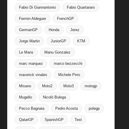
Fabio Di Giannantonio
Fabio Quartararo
Fermin Aldeguer
FrenchGP
GermanGP
Honda
Jerez
Jorge Martin
JuniorGP
KTM
Le Mans
Manu Gonzalez
marc marquez
marco bezzecchi
maverick vinales
Michele Pirro
Misano
Moto2
Moto3
motogp
Mugello
Nicolò Bulega
Pecco Bagnaia
Pedro Acosta
polegp
QatarGP
SpanishGP
Test