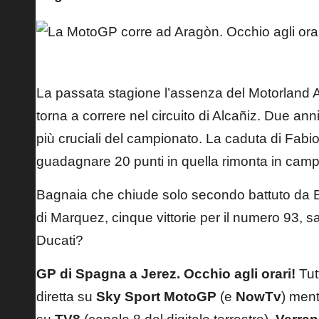
Francesco Bagnaia nel 2021
La passata stagione l’assenza del Motorland A
torna a correre nel circuito di Alcañiz. Due ann
più cruciali del campionato. La caduta di Fab
guadagnare 20 punti in quella rimonta in camp
Bagnaia che chiude solo secondo battuto da En
di Marquez, cinque vittorie per il numero 93, s
Ducati?
GP di Spagna a Jerez. Occhio agli orari!
Tut
diretta su
Sky Sport MotoGP
(e
NowTv
) ment