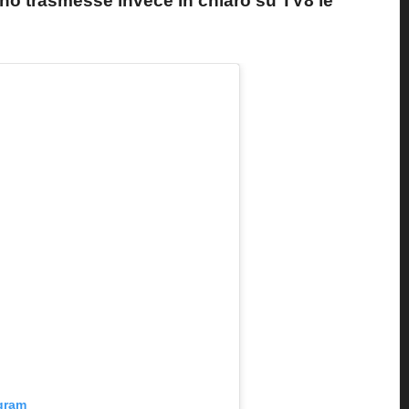
no trasmesse invece in chiaro su TV8 le
agram