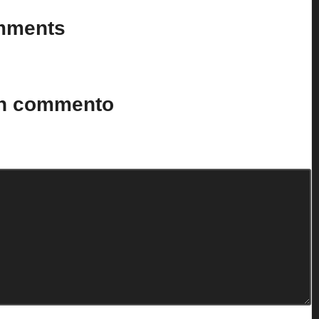
mments
n’t you start the discussion?
un commento
to.
I campi obbligatori sono contrassegnati
*