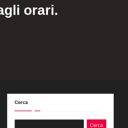
li orari.
Cerca
Cerca