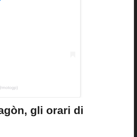
@motogp)
òn, gli orari di