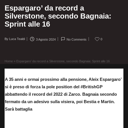
Espargaro’ da record a
Silverstone, secondo Bagnaia:
Sprint alle 16
By
Luca Tealdi
0
3 Agosto 2024
No Comments
Posted
by
Home
»
Espargaro’ da record a Silverstone, secondo Bagnaia: Sprint alle 16
A 35 anni e ormai prossimo alla pensione, Aleix Espargaro’
si è preso di forza la pole position del #BritishGP
abbattendo il record del 2022 di Zarco. Bagnaia secondo
fermato da un adesivo sulla visiera, poi Bestia e Martin.
Sarà battaglia
La top 10 delle qualifiche