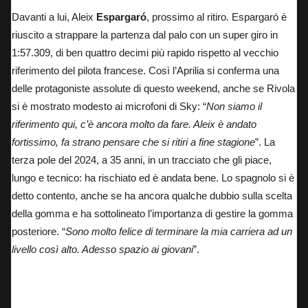
Davanti a lui, Aleix
Espargaró
, prossimo al ritiro. Espargaró è
riuscito a strappare la partenza dal palo con un super giro in
1:57.309, di ben quattro decimi più rapido rispetto al vecchio
riferimento del pilota francese. Così l’Aprilia si conferma una
delle protagoniste assolute di questo weekend, anche se Rivola
si è mostrato modesto ai microfoni di Sky: “
Non siamo il
riferimento qui, c’è ancora molto da fare. Aleix è andato
fortissimo, fa strano pensare che si ritiri a fine stagione
”. La
terza pole del 2024, a 35 anni, in un tracciato che gli piace,
lungo e tecnico: ha rischiato ed è andata bene. Lo spagnolo si è
detto contento, anche se ha ancora qualche dubbio sulla scelta
della gomma e ha sottolineato l’importanza di gestire la gomma
posteriore. “
Sono molto felice di terminare la mia carriera ad un
livello così alto. Adesso spazio ai giovani
”.