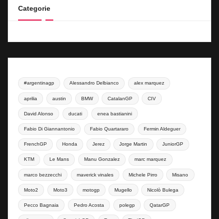
Categorie
#argentinagp
Alessandro Delbianco
alex marquez
aprilia
austin
BMW
CatalanGP
CIV
David Alonso
ducati
enea bastianini
Fabio Di Giannantonio
Fabio Quartararo
Fermin Aldeguer
FrenchGP
Honda
Jerez
Jorge Martin
JuniorGP
KTM
Le Mans
Manu Gonzalez
marc marquez
marco bezzecchi
maverick vinales
Michele Pirro
Misano
Moto2
Moto3
motogp
Mugello
Nicolò Bulega
Pecco Bagnaia
Pedro Acosta
polegp
QatarGP