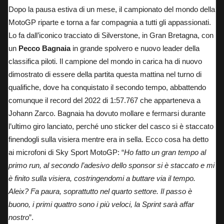
Dopo la pausa estiva di un mese, il campionato del mondo della
MotoGP riparte e torna a far compagnia a tutti gli appassionati.
Lo fa dall’iconico tracciato di Silverstone, in Gran Bretagna, con
un
Pecco Bagnaia
in grande spolvero e nuovo leader della
classifica piloti. Il campione del mondo in carica ha di nuovo
dimostrato di essere della partita questa mattina nel turno di
qualifiche, dove ha conquistato il secondo tempo, abbattendo
comunque il record del 2022 di 1:57.767 che apparteneva a
Johann Zarco. Bagnaia ha dovuto mollare e fermarsi durante
l’ultimo giro lanciato, perché uno sticker del casco si è staccato
finendogli sulla visiera mentre era in sella. Ecco cosa ha detto
ai microfoni di Sky Sport MotoGP: “
Ho fatto un gran tempo al
primo run, al secondo l’adesivo dello sponsor si è staccato e mi
è finito sulla visiera, costringendomi a buttare via il tempo.
Aleix? Fa paura, soprattutto nel quarto settore. Il passo è
buono, i primi quattro sono i più veloci, la Sprint sarà affar
nostro
”.