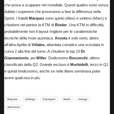
che prova a scappare nel mondiale. Questi quattro sono senza
dubbio i supereroi che proveranno a fare la differenza nella
Sprint. I fratelli
Marquez
sono quinto (Alex) e settimo (Marc) e
chiudono nel panino la KTM di
Binder
. Una KTM in difficoltà,
probabilmente non il layout migliore per le caratteristiche
tecniche della moto austriaca.
Acosta
è solo nono, dietro
all’altra Aprilia di
Viñales
, attardata complice una scivolata in
curva 2 alla fine del turno. A chiudere la top 10
Di
Giannantonio
, poi
Miller
. Dodicesimo
Bezzecchi
, ultimo
classificato della Q2. Grande escluso è
Morbidelli
, terzo in Q1
e quindi tredicesimo, anche se nelle libere sembrava poter
avere qualcosa in più.
Tags:
Bagnaia
britishgp
Espargaro’
Martin
motogp
silverstone