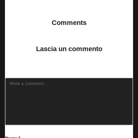
Last updated on 3 Agosto 2024
Comments
No comments yet. Why don’t you start the discussion?
Lascia un commento
Il tuo indirizzo email non sarà pubblicato.
I campi obbligatori sono
contrassegnati
*