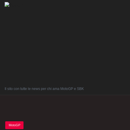
Il sito con tutte le news per chi ama MotoGP e SBK
Posted
MotoGP
in