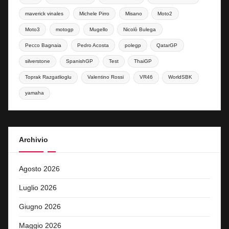
maverick vinales
Michele Pirro
Misano
Moto2
Moto3
motogp
Mugello
Nicolò Bulega
Pecco Bagnaia
Pedro Acosta
polegp
QatarGP
silverstone
SpanishGP
Test
ThaiGP
Toprak Razgatlioglu
Valentino Rossi
VR46
WorldSBK
yamaha
Archivio
Agosto 2026
Luglio 2026
Giugno 2026
Maggio 2026