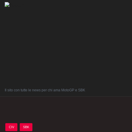
Il sito con tutte le news per chi ama MotoGP e SBK
Posted
CIV
SBK
in