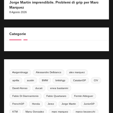
Jorge Martin imprendibile. Problemi di grip per Marc
Marquez
8 Agosto 2026
Categorie
#argentinagp
Alessandro Delbianco
alex marquez
aprilia
austin
BMW
britishgp
CatalanGP
CIV
David Alonso
ducati
enea bastianini
Fabio Di Giannantonio
Fabio Quartararo
Fermin Aldeguer
FrenchGP
Honda
Jerez
Jorge Martin
JuniorGP
KTM
Manu Gonzalez
marc marquez
marco bezzecchi