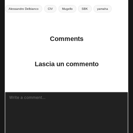
Tags:
Alessandro Delbianco
CIV
Mugello
SBK
yamaha
Last updated on 22 Giugno 2024
Comments
No comments yet. Why don’t you start the discussion?
Lascia un commento
Il tuo indirizzo email non sarà pubblicato.
I campi obbligatori sono
contrassegnati
*