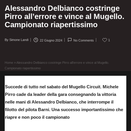
Alessandro Delbianco costringe
Pirro all’errore e vince al Mugello.
Campionato riapertissimo
By
Simone Landi
1
22 Giugno 2024
No Comments
Posted
by
Home
»
Alessandro Delbianco costringe Pirro all’errore e vince al Mugello.
Campionato riapertissimo
Succede di tutto nel sabato del Mugello Circuit. Michele
Pirro cade da leader della gara consegnando la vittoria
nelle mani di Alessandro Delbianco, che interrompe il
filotto del pilota Barni. Una successo importantissimo che
riapre e non poco il campionato