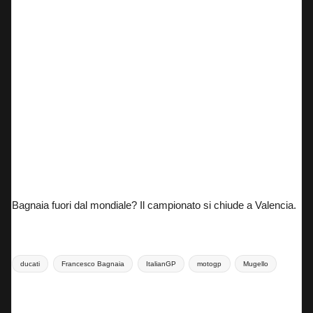
Alex Rins al Mugello
Bagnaia fuori dal mondiale? Il campionato si chiude a Valencia.
Tags:
ducati
Francesco Bagnaia
ItalianGP
motogp
Mugello
Last updated on 2 Giugno 2024