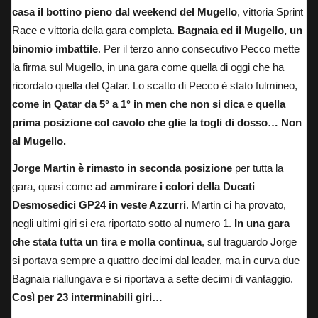
casa il bottino pieno dal weekend del Mugello
,
vittoria Sprint
Race
e vittoria della gara completa.
Bagnaia ed il Mugello, un
binomio imbattile
. Per il terzo anno consecutivo Pecco mette
la firma sul Mugello, in una gara come quella di oggi che ha
ricordato quella del Qatar. Lo scatto di Pecco è stato fulmineo,
come in Qatar da 5° a 1° in men che non si dica
e
quella
prima posizione col cavolo che glie la togli di dosso… Non
al Mugello.
Jorge Martin è rimasto in seconda posizione
per tutta la
gara, quasi come
ad ammirare i colori della
Ducati
Desmosedici GP24 in veste Azzurri
. Martin ci ha provato,
negli ultimi giri si era riportato sotto al numero 1.
In una gara
che stata tutta un tira e molla continua
, sul traguardo Jorge
si portava sempre a quattro decimi dal leader, ma in curva due
Bagnaia riallungava e si riportava a sette decimi di vantaggio.
Così per 23 interminabili giri…