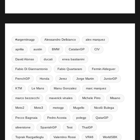
#argentinagp
Alessandro Delbianco
alex marquez
aprilia
austin
BMW
CatalanGP
CIV
David Alonso
ducati
enea bastianini
Fabio Di Giannantonio
Fabio Quartararo
Fermin Aldeguer
FrenchGP
Honda
Jerez
Jorge Martin
JuniorGP
KTM
Le Mans
Manu Gonzalez
marc marquez
marco bezzecchi
maverick vinales
Michele Pirro
Misano
Moto2
Moto3
motogp
Mugello
Nicolò Bulega
Pecco Bagnaia
Pedro Acosta
polegp
QatarGP
silverstone
SpanishGP
Test
ThaiGP
Toprak Razgatlioglu
Valentino Rossi
VR46
WorldSBK