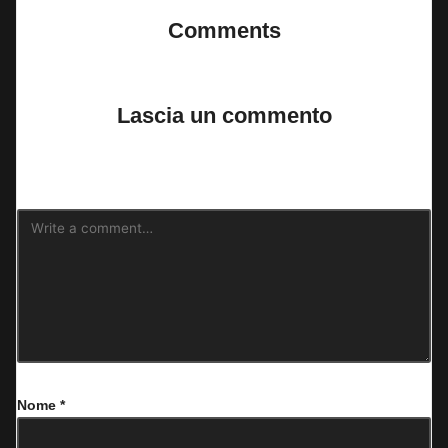
Comments
No comments yet. Why don’t you start the discussion?
Lascia un commento
Il tuo indirizzo email non sarà pubblicato.
I campi obbligatori sono
contrassegnati
*
Nome
*