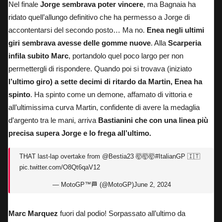
Nel finale
Jorge sembrava poter vincere
, ma Bagnaia ha
ridato quell’allungo definitivo che ha permesso a Jorge di
accontentarsi del secondo posto… Ma no.
Enea negli ultimi
giri sembrava avesse delle gomme nuove
. Alla
Scarperia
infila subito Marc
, portandolo quel poco largo per non
permettergli di rispondere. Quando poi si trovava (iniziato
l’ultimo giro) a sette decimi di ritardo da Martin, Enea ha
spinto
. Ha spinto come un demone, affamato di vittoria e
all’ultimissima curva Martin, confidente di avere la medaglia
d’argento tra le mani, arriva
Bastianini che con una linea più
precisa supera Jorge e lo frega all’ultimo.
THAT last-lap overtake from
@Bestia23
🤯🤯🤯
#ItalianGP
🇮🇹
pic.twitter.com/O8Qt6qaV12
— MotoGP™🏁 (@MotoGP)
June 2, 2024
Marc Marquez
fuori dal podio! Sorpassato all’ultimo da