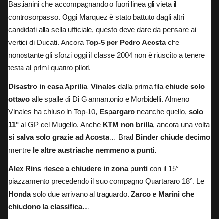
Bastianini che accompagnandolo fuori linea gli vieta il
controsorpasso. Oggi Marquez è stato battuto dagli altri
candidati alla sella ufficiale, questo deve dare da pensare ai
vertici di Ducati. Ancora
Top-5 per Pedro Acosta
che
nonostante gli sforzi oggi il classe 2004 non è riuscito a tenere
testa ai primi quattro piloti.
Disastro in casa Aprilia
,
Vinales
dalla prima fila
chiude solo
ottavo
alle spalle di Di Giannantonio e Morbidelli. Almeno
Vinales ha chiuso in Top-10,
Espargaro
neanche quello,
solo
11°
al GP del Mugello. Anche
KTM non brilla
, ancora una volta
si salva solo grazie ad Acosta
… Brad
Binder chiude decimo
mentre
le altre austriache nemmeno a punti.
Alex Rins riesce a chiudere in zona punti
con il 15°
piazzamento precedendo il suo compagno Quartararo 18°. Le
Honda
solo due arrivano al traguardo,
Zarco e Marini che
chiudono la classifica…