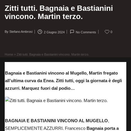
Zitti tutti. Bagnaia e Bastianini
vincono. Martin terzo.
By
Stefano Ambrosi
0
2 Giugno 2024
No Comments
Posted
by
Home
»
Zitti tutti. Bagnaia e Bastianini vincono. Martin terzo.
Bagnaia e Bastianini vincono al Mugello, Martin fregato
all’ultima curva da Enea. Zitti tutti, oggi la giornata è degli
azzurri. Marquez fuori dal podio…
Enea Bastianini in veste Azzurri
BAGNAIA E BASTIANINI VINCONO AL MUGELLO
,
SEMPLICEMENTE AZZURRI. Francesco
Bagnaia porta a