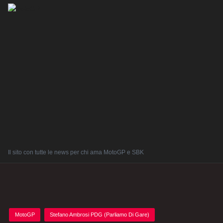
Il sito con tutte le news per chi ama MotoGP e SBK
Posted
MotoGP
Stefano Ambrosi PDG (Parliamo Di Gare)
in