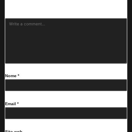
contrassegnati
*
Nome
*
Email
*
Sito web