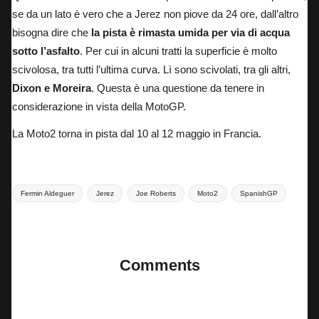
se da un lato è vero che a Jerez non piove da 24 ore, dall’altro
bisogna dire che
la pista è rimasta umida per via di acqua
sotto l’asfalto
. Per cui in alcuni tratti la superficie è molto
scivolosa, tra tutti l’ultima curva. Lì sono scivolati, tra gli altri,
Dixon e Moreira
. Questa è una questione da tenere in
considerazione in vista della MotoGP.
La Moto2 torna in pista dal 10 al 12 maggio in Francia.
Tags:
Fermin Aldeguer
Jerez
Joe Roberts
Moto2
SpanishGP
Last updated on 28 Aprile 2024
Comments
No comments yet. Why don’t you start the discussion?