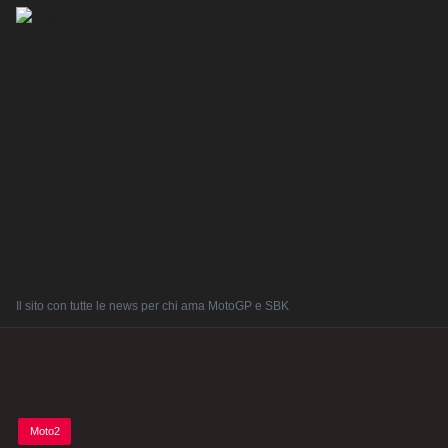
Il sito con tutte le news per chi ama MotoGP e SBK
Posted
Moto2
in