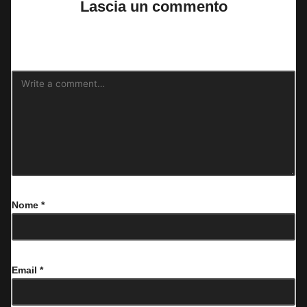
Lascia un commento
Il tuo indirizzo email non sarà pubblicato.
I campi obbligatori sono
contrassegnati
*
Nome
*
Email
*