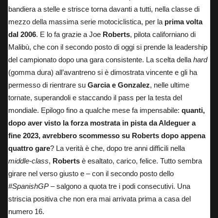
bandiera a stelle e strisce torna davanti a tutti, nella classe di
mezzo della massima serie motociclistica, per la
prima volta
dal 2006
. E lo fa grazie a Joe
Roberts
, pilota californiano di
Malibù, che con il secondo posto di oggi si prende la leadership
del campionato dopo una gara consistente. La scelta della
hard
(gomma dura) all’avantreno si è dimostrata vincente e gli ha
permesso di rientrare su
Garcia e Gonzalez
, nelle ultime
tornate, superandoli e staccando il pass per la testa del
mondiale. Epilogo fino a qualche mese fa impensabile:
quanti,
dopo aver visto la forza mostrata in pista da Aldeguer a
fine 2023, avrebbero scommesso su Roberts dopo appena
quattro gare
? La verità è che, dopo tre anni difficili nella
middle-class
,
Roberts
è esaltato, carico, felice. Tutto sembra
girare nel verso giusto e – con il secondo posto dello
#SpanishGP
– salgono a quota tre i podi consecutivi. Una
striscia positiva che non era mai arrivata prima a casa del
numero 16.