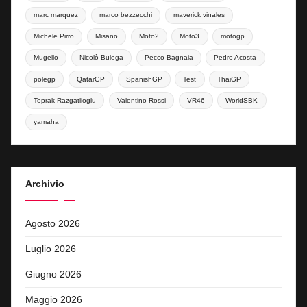
marc marquez
marco bezzecchi
maverick vinales
Michele Pirro
Misano
Moto2
Moto3
motogp
Mugello
Nicolò Bulega
Pecco Bagnaia
Pedro Acosta
polegp
QatarGP
SpanishGP
Test
ThaiGP
Toprak Razgatlioglu
Valentino Rossi
VR46
WorldSBK
yamaha
Archivio
Agosto 2026
Luglio 2026
Giugno 2026
Maggio 2026