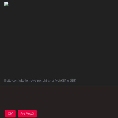
Il sito con tutte le news per chi ama MotoGP e SBK
Posted
CIV
Pre Moto3
in