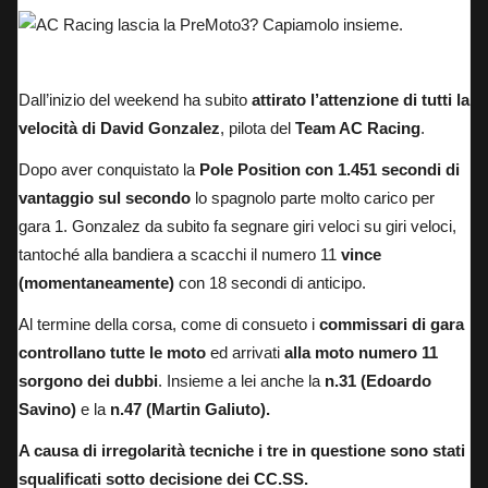
Elisabetta Monti in staccata della Variante del Parco
Dall’inizio del weekend ha subito
attirato l’attenzione di tutti la
velocità di David Gonzalez
, pilota del
Team AC Racing
.
Dopo aver conquistato la
Pole Position con 1.451 secondi di
vantaggio sul secondo
lo spagnolo parte molto carico per
gara 1. Gonzalez da subito fa segnare giri veloci su giri veloci,
tantoché alla bandiera a scacchi il numero 11
vince
(momentaneamente)
con 18 secondi di anticipo.
Al termine della corsa, come di consueto i
commissari di gara
controllano tutte le moto
ed arrivati
alla moto numero 11
sorgono dei dubbi
. Insieme a lei anche la
n.31 (Edoardo
Savino)
e la
n.47 (Martin Galiuto).
A causa di irregolarità tecniche i tre in questione sono stati
squalificati sotto decisione dei CC.SS.