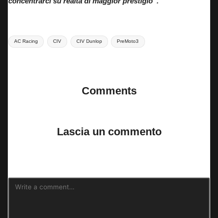
concentrarci su realtà di maggior prestigio”.
Tags:
AC Racing
CIV
CIV Dunlop
PreMoto3
Last updated on 9 Aprile 2024
Comments
No comments yet. Why don’t you start the discussion?
Lascia un commento
Il tuo indirizzo email non sarà pubblicato.
I campi obbligatori sono
contrassegnati
*