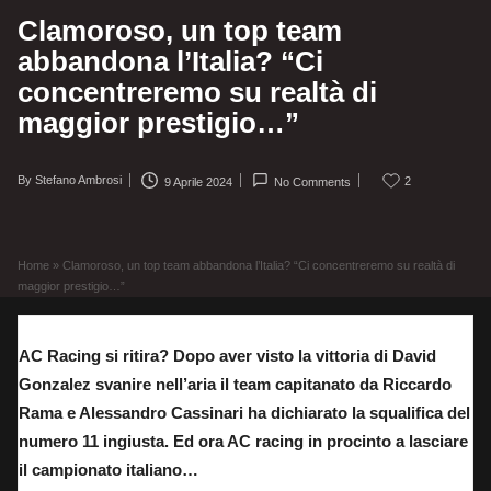
Clamoroso, un top team
abbandona l’Italia? “Ci
concentreremo su realtà di
maggior prestigio…”
By
Stefano Ambrosi
2
9 Aprile 2024
No Comments
Posted
by
Home
»
Clamoroso, un top team abbandona l’Italia? “Ci concentreremo su realtà di
maggior prestigio…”
AC Racing si ritira? Dopo aver visto la vittoria di David
Gonzalez svanire nell’aria il team capitanato da Riccardo
Rama e Alessandro Cassinari ha dichiarato la squalifica del
numero 11 ingiusta. Ed ora AC racing in procinto a lasciare
il campionato italiano…