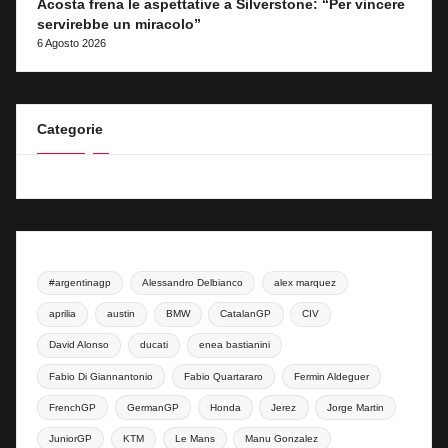
Acosta frena le aspettative a Silverstone: “Per vincere
servirebbe un miracolo”
6 Agosto 2026
Categorie
#argentinagp
Alessandro Delbianco
alex marquez
aprilia
austin
BMW
CatalanGP
CIV
David Alonso
ducati
enea bastianini
Fabio Di Giannantonio
Fabio Quartararo
Fermin Aldeguer
FrenchGP
GermanGP
Honda
Jerez
Jorge Martin
JuniorGP
KTM
Le Mans
Manu Gonzalez