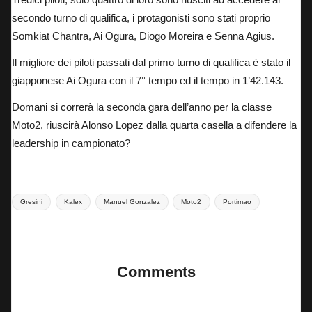
secondo turno di qualifica, i protagonisti sono stati proprio
Somkiat Chantra, Ai Ogura, Diogo Moreira e Senna Agius.
Il migliore dei piloti passati dal primo turno di qualifica è stato il
giapponese Ai Ogura con il 7° tempo ed il tempo in 1’42.143.
Domani si correrà la seconda gara dell’anno per la classe
Moto2, riuscirà Alonso Lopez dalla quarta casella a difendere la
leadership in campionato?
Tags:
Gresini
Kalex
Manuel Gonzalez
Moto2
Portimao
Last updated on 23 Marzo 2024
Comments
No comments yet. Why don’t you start the discussion?