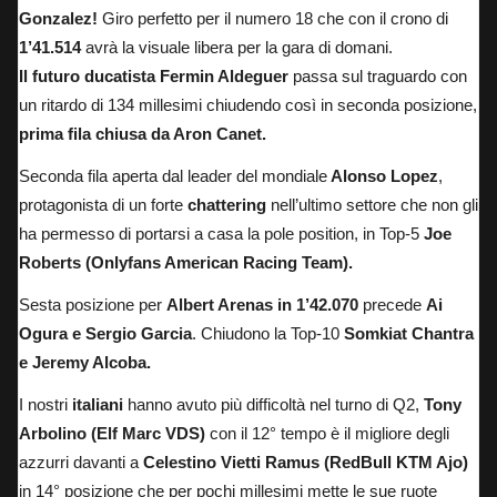
Gonzalez!
Giro perfetto per il numero 18 che con il crono di
1’41.514
avrà la visuale libera per la gara di domani.
Il futuro ducatista Fermin Aldeguer
passa sul traguardo con
un ritardo di 134 millesimi chiudendo così in seconda posizione,
prima fila chiusa da Aron Canet.
Seconda fila aperta dal leader del mondiale
Alonso Lopez
,
protagonista di un forte
chattering
nell’ultimo settore che non gli
ha permesso di portarsi a casa la pole position, in Top-5
Joe
Roberts (Onlyfans American Racing Team).
Sesta posizione per
Albert Arenas in 1’42.070
precede
Ai
Ogura e Sergio Garcia
. Chiudono la Top-10
Somkiat Chantra
e Jeremy Alcoba.
I nostri
italiani
hanno avuto più difficoltà nel turno di Q2,
Tony
Arbolino (Elf Marc VDS)
con il 12° tempo è il migliore degli
azzurri davanti a
Celestino Vietti Ramus (RedBull KTM Ajo)
in 14° posizione che per pochi millesimi mette le sue ruote