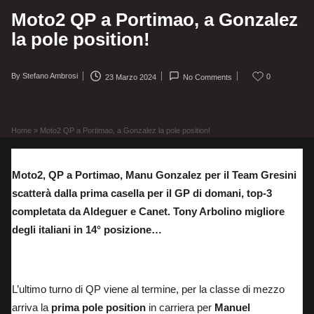
Moto2 QP a Portimao, a Gonzalez
la pole position!
By
Stefano Ambrosi
0
23 Marzo 2024
No Comments
Posted
by
Home
»
Moto2 QP a Portimao, a Gonzalez la pole position!
Moto2, QP a Portimao,
Manu Gonzalez per il Team Gresini
scatterà dalla prima casella per il GP di domani, top-3
completata da Aldeguer e Canet. Tony Arbolino migliore
degli italiani in 14° posizione…
La classifica della Moto2
L’ultimo turno di QP viene al termine, per la classe di mezzo
arriva la
prima pole position
in carriera per
Manuel