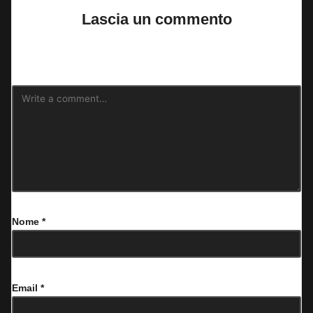
Lascia un commento
Il tuo indirizzo email non sarà pubblicato.
I campi obbligatori sono
contrassegnati
*
Nome
*
Email
*