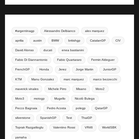
#argentinagp
Alessandro Delbianco
alex marquez
aprilia
austin
BMW
britishgp
CatalanGP
CIV
David Alonso
ducati
enea bastianini
Fabio Di Giannantonio
Fabio Quartararo
Fermin Aldeguer
FrenchGP
Honda
Jerez
Jorge Martin
JuniorGP
KTM
Manu Gonzalez
marc marquez
marco bezzecchi
maverick vinales
Michele Pirro
Misano
Moto2
Moto3
motogp
Mugello
Nicolò Bulega
Pecco Bagnaia
Pedro Acosta
polegp
QatarGP
silverstone
SpanishGP
Test
ThaiGP
Toprak Razgatlioglu
Valentino Rossi
VR46
WorldSBK
yamaha