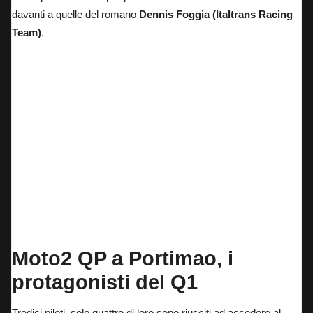
davanti a quelle del romano
Dennis Foggia (Italtrans Racing
Team)
.
Il poleman Manuel Gonzalez
Moto2 QP a Portimao, i
protagonisti del Q1
Tredici piloti, solo quattro di loro sono riusciti ad accedere al