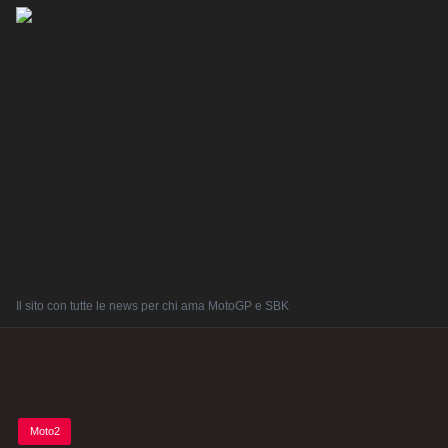
Il sito con tutte le news per chi ama MotoGP e SBK
Posted
Moto2
in